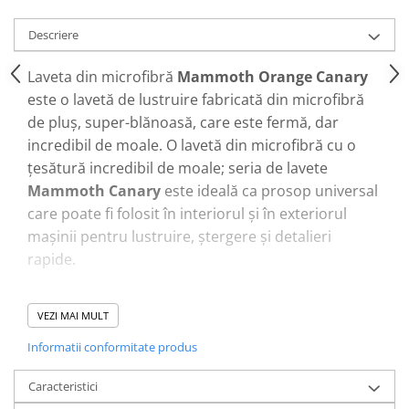
Descriere
Laveta din microfibră
Mammoth Orange Canary
este o lavetă de lustruire fabricată din microfibră
de pluș, super-blănoasă, care este fermă, dar
incredibil de moale. O lavetă din microfibră cu o
țesătură incredibil de moale; seria de lavete
Mammoth Canary
este ideală ca prosop universal
care poate fi folosit în interiorul și în exteriorul
mașinii pentru lustruire, ștergere și detalieri
rapide.
Lavetele din microfibră Mammoth sunt reutilizabile
VEZI MAI MULT
și se pot spăla la mașină. Nu există etichete cusute
Informatii conformitate produs
pe lavete pentru a asigura că nu vor zgâria
suprafețele.
Caracteristici
Acest produs se poate spăla în mașina de spălat