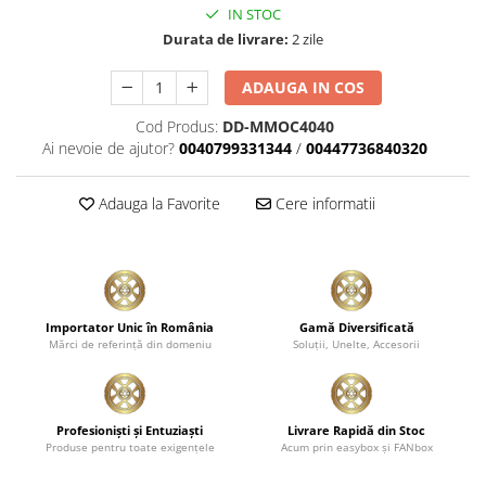
IN STOC
Durata de livrare:
2 zile
ADAUGA IN COS
Cod Produs:
DD-MMOC4040
Ai nevoie de ajutor?
0040799331344
/
00447736840320
Adauga la Favorite
Cere informatii
Importator Unic în România
Gamă Diversificată
Mărci de referinţă din domeniu
Soluţii, Unelte, Accesorii
Profesionişti şi Entuziaşti
Livrare Rapidă din Stoc
Produse pentru toate exigenţele
Acum prin easybox şi FANbox