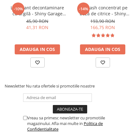
Lubrifiant decontaminare
Pre-wash concentrat pe
-10%
-14%
cu argilă - Shiny Garage
bază de citrice - Shiny
Smooth Clay Lube (500ml)
Garage Citrus Infused TFR
45,90 RON
193,90 RON
(5L)
41,31 RON
166,75 RON
ADAUGA IN COS
ADAUGA IN COS
Newsletter
Nu rata ofertele si promotiile noastre
Vreau sa primesc newsletter cu promotiile
magazinului. Afla mai multe in
Politica de
Confidentialitate