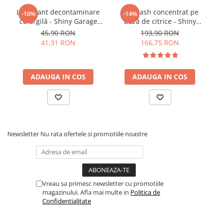
- Fibre Made in Korea
Lubrifiant decontaminare
Pre-wash concentrat pe
-10%
-14%
- Fără margini cusute
cu argilă - Shiny Garage
bază de citrice - Shiny
Smooth Clay Lube (500ml)
Garage Citrus Infused TFR
45,90 RON
193,90 RON
(5L)
41,31 RON
166,75 RON
ADAUGA IN COS
ADAUGA IN COS
Newsletter
Nu rata ofertele si promotiile noastre
Vreau sa primesc newsletter cu promotiile
magazinului. Afla mai multe in
Politica de
Confidentialitate