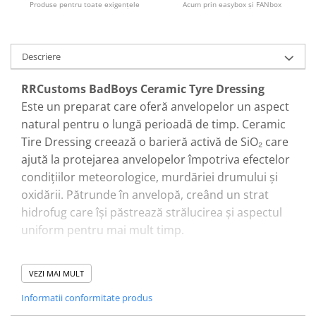
Produse pentru toate exigenţele
Acum prin easybox şi FANbox
Descriere
RRCustoms BadBoys Ceramic Tyre Dressing
Este un preparat care oferă anvelopelor un aspect
natural pentru o lungă perioadă de timp. Ceramic
Tire Dressing creează o barieră activă de SiO₂ care
ajută la protejarea anvelopelor împotriva efectelor
condițiilor meteorologice, murdăriei drumului și
oxidării. Pătrunde în anvelopă, creând un strat
hidrofug care își păstrează strălucirea și aspectul
uniform pentru mai mult timp.
Instrucțiunile de utilizare:
VEZI MAI MULT
Aplicați pe o suprafață a anvelopei bine curată și
Informatii conformitate produs
uscată.