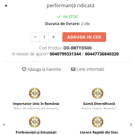
performanţă ridicată
IN STOC
Durata de livrare:
2 zile
ADAUGA IN COS
Cod Produs:
DD-BBTYD500
Ai nevoie de ajutor?
0040799331344
/
00447736840320
Adauga la Favorite
Cere informatii
Importator Unic în România
Gamă Diversificată
Mărci de referinţă din domeniu
Soluţii, Unelte, Accesorii
Profesionişti şi Entuziaşti
Livrare Rapidă din Stoc