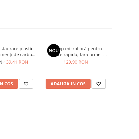
staurare plastic
Prosop microfibră pentru
Decont
NOU
-10%
gmenți de carbon,
uscare rapidă, fără urme -
caroseri
ion Finish Black
Liquid Elements Black Hole
reacție (ef
ON
139,41 RON
129,90 RON
90,90
torer (56ml)
Supersize
Garage
R
N COS
ADAUGA IN COS
ADAUG