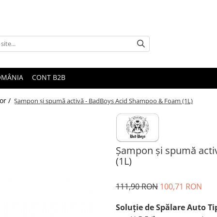
ROMÂNIA
CONT B2B
or /
Şampon şi spumă activă - BadBoys Acid Shampoo & Foam (1L)
Şampon şi spumă acti
(1L)
111,90 RON
100,71 RON
Soluţie de Spălare Auto Ti