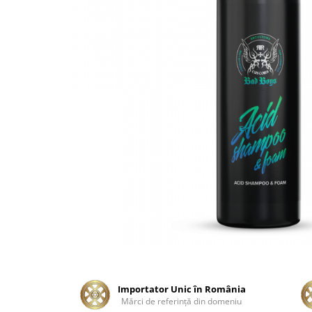
Tratament Plastice
Corecţie
Maşini de Polishat
Paste Polish
Paste Polish Gama Marină
Pad-uri Polish
Degresanţi
Protecţie
Pregătire Suprafeţe
Protecţii Ceramice
Sealant şi Quick Detailer
Ceară Auto
Interior
Curăţare
Importator Unic în România
Mărci de referinţă din domeniu
Textile