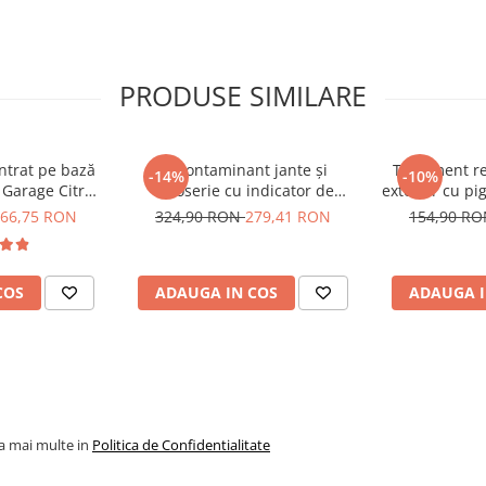
urdărie grea, 1:12 pentru
PRODUSE SIMILARE
 de apă
ntrat pe bază
Decontaminant jante și
Tratament re
-14%
-10%
y Garage Citrus
caroserie cu indicator de
exterior cu pi
spumă PA, aplicând un strat
FR (5L)
reacție - Shiny Garage D-Tox
56ml - Solut
66,75 RON
324,90 RON
279,41 RON
154,90 R
One Iron Remover (5L)
Trim Res
a soluția să se usuce,
t cu presiune, pornind de
COS
ADAUGA IN COS
ADAUGA I
plasează în sus,
 de principiile spălării în
la mai multe in
Politica de Confidentialitate
ă:
eți”, echipată cu