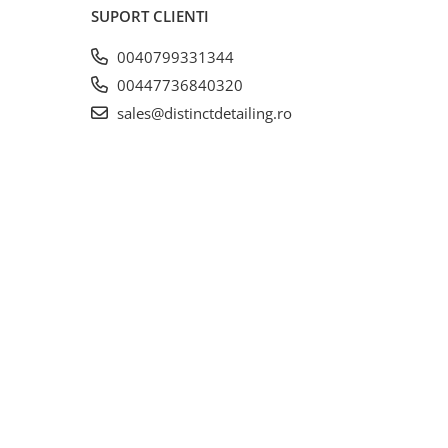
SUPORT CLIENTI
0040799331344
00447736840320
sales@distinctdetailing.ro