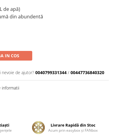
0L de apă)
spumă din abundentă
A IN COS
i nevoie de ajutor?
0040799331344
/
00447736840320
informatii
ziaşti
Livrare Rapidă din Stoc
genţele
Acum prin easybox şi FANbox