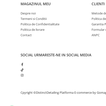
MAGAZINUL MEU
separatoare și o mănușă adecvată,
CLIENTI
Turnați cantitatea adecvată de preparat într-o
Despre noi
Metode de
cealaltă,
Termeni si Conditii
Politica d
Umpleți găleata cu preparatul cu apă, de prefe
Politica de Confidentialitate
Garantia 
spălătorie cu presiune,
Politica de livrare
Formular 
Spălați vehiculul pornind de la direcția în jos, 
Contact
ANPC
usuce,
Clătiți bine vehiculul cu apă, de preferință cu
presiune,
SOCIAL
URMARESTE-NE IN SOCIAL MEDIA
Uscați vehiculul bine
Notă:
Evitați spălarea vehiculului în lumina directă a
loc uscat și răcoros la o temperatură de + 5 ℃
produsul să înghețe, Respectați întotdeauna re
siguranță
Cpyright ©DistinctDetailing
Platforma E-commerce by Goma