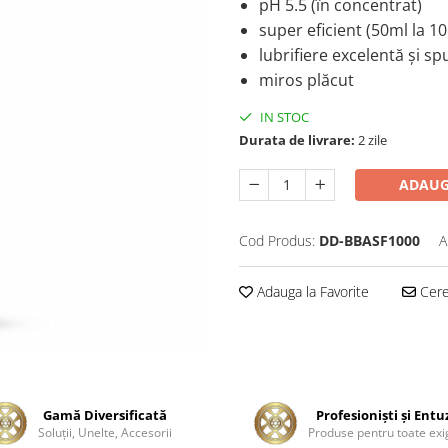
pH 5.5 (în concentrat)
super eficient (50ml la 1
lubrifiere excelentă și 
miros plăcut
IN STOC
Durata de livrare:
2 zile
ADAUG
Cod Produs:
DD-BBASF1000
A
Adauga la Favorite
Cere 
Gamă Diversificată
Profesionişti şi Entu
Soluţii, Unelte, Accesorii
Produse pentru toate exi