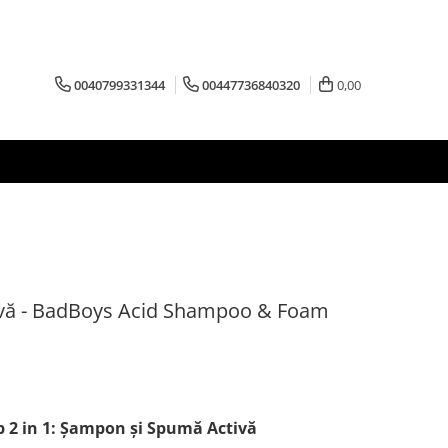
0040799331344
00447736840320
0,00
vă - BadBoys Acid Shampoo & Foam
p 2 in 1: Şampon şi Spumă Activă