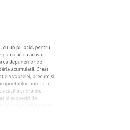
m
, cu un pH acid, pentru
 spumă acidă activă.
tarea depunerilor de
dăria acumulată. Creat
cție a vopselei, precum și
proprietăților puternice
e acasă a suprafeței
a și acoperiri de
nte care cresc alunecarea.
e uscarea la suprafață,
i, în același timp,