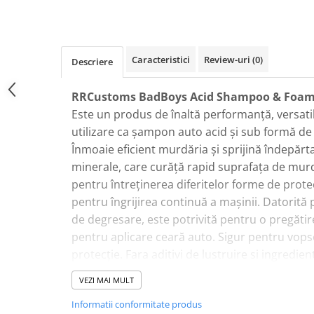
Plastice
Piele
Tratamente şi Întreţinere
Caracteristici
Review-uri
(0)
Descriere
Textile
Plastice
RRCustoms BadBoys Acid Shampoo & Foa
Piele
Este un produs de înaltă performanță, versatil
Odorizante
utilizare ca șampon auto acid și sub formă de
Accesorii
Înmoaie eficient murdăria și sprijină îndepăr
minerale, care curăță rapid suprafața de mur
Recondiţionare Piele
pentru întreținerea diferitelor forme de prote
Microfibre
pentru îngrijirea continuă a mașinii. Datorită 
Mănuşi Spălare
de degresare, este potrivită pentru o pregătir
Prosoape Uscare
pentru aplicare ceară auto. Sigur pentru vopse
Lavete Microfibră
protecție. Fara aditivi de lustruire si ingredie
Aplicatoare Microfibră
Conține substanțe care înmoaie apa și întârzi
VEZI MAI MULT
datorită cărora preparatul este ușor de clătit ș
Accesorii Detailing Auto
Informatii conformitate produs
minimizează riscul de pete și pete.
Pulverizatoare