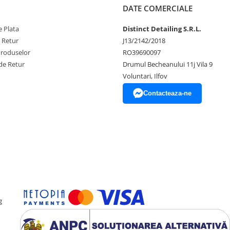
DATE COMERCIALE
 găleată, apă curată în
 Plata
Distinct Detailing S.R.L.
e Retur
J13/2142/2018
rință folosind o
Produselor
RO39690097
de Retur
Drumul Becheanului 11j Vila 9
fără a lăsa soluția să se
Voluntari, Ilfov
Contacteaza-ne
 un aparat de spălat cu
 soarelui, Păstrați într-un
 până la + 25 ℃, Nu lăsați
gulile de spălare în
g