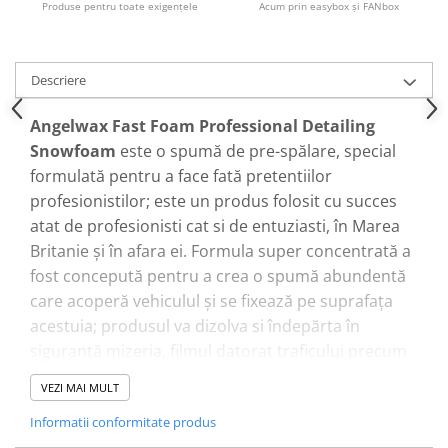
Produse pentru toate exigenţele
Acum prin easybox şi FANbox
Pensule şi Perii
Mănuşi Nitril / Diverse
Descriere
Kit-uri Detailing
Seria PRO (5L & 25L)
Angelwax Fast Foam Professional Detailing
Exterior
Snowfoam
este o spumă de pre-spălare, special
Interior
formulată pentru a face fată pretentiilor
profesionistilor; este un produs folosit cu succes
Jante şi Anvelope
atat de profesionisti cat si de entuziasti, în Marea
Compartiment Motor
Britanie și în afara ei. Formula super concentrată a
Paint Protection Film (PPF)
fost concepută pentru a crea o spumă abundentă
Oferte Speciale
care acoperă vehiculul și se fixează pe suprafața
Detailing Outlet
acestuia; produsul va dizolva si îndepărta în
Distinct Lifestyle
siguranță mizeria, filmul datorat traficului precum
Acreditări & Training
și alte depozite dăunătoare de pe suprafetele
VEZI MAI MULT
vehiculul dvs.
Informatii conformitate produs
Fast Foam a fost conceput special pentru a oferi