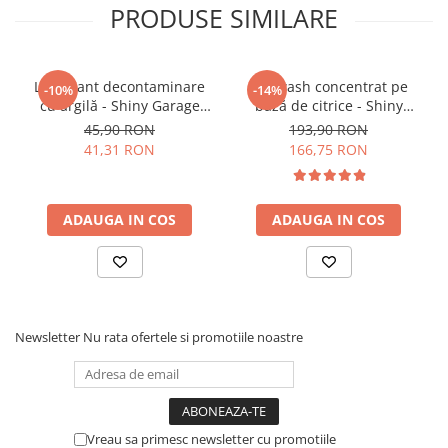
PRODUSE SIMILARE
Recomandari: Cu cât spuma rămâne un timp mai
indelungat pe vehicul cu atât mai eficientă va fi
indepărtarea murdăriei.
Lubrifiant decontaminare
Pre-wash concentrat pe
-10%
-14%
cu argilă - Shiny Garage
bază de citrice - Shiny
Smooth Clay Lube (500ml)
Garage Citrus Infused TFR
45,90 RON
193,90 RON
(5L)
41,31 RON
166,75 RON
ADAUGA IN COS
ADAUGA IN COS
Newsletter
Nu rata ofertele si promotiile noastre
Vreau sa primesc newsletter cu promotiile