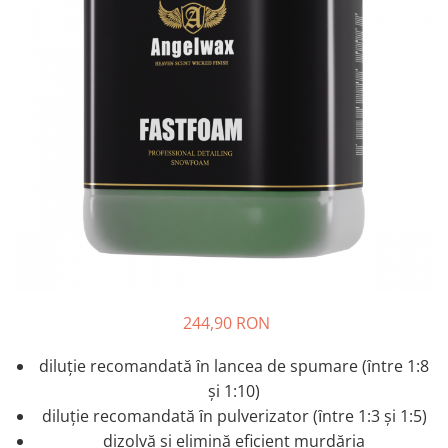
Tratament Plastice
Corecţie
Maşini de Polishat
Paste Polish
Paste Polish Gama Marină
Pad-uri Polish
Degresanţi
Protecţie
Pregătire Suprafeţe
Protecţii Ceramice
Sealant şi Quick Detailer
244,90 RON
Ceară Auto
diluție recomandată ȋn lancea de spumare (ȋntre 1:8
Interior
şi 1:10)
Curăţare
diluție recomandată ȋn pulverizator (ȋntre 1:3 şi 1:5)
dizolvă și elimină eficient murdăria
Textile