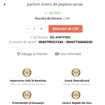
parfum intens de pepene verde
Plastice
Piele
IN STOC
Tratamente şi Întreţinere
Durata de livrare:
2 zile
Textile
ADAUGA IN COS
Plastice
Piele
Cod Produs:
DD-AWFF005
Ai nevoie de ajutor?
0040799331344
/
00447736840320
Odorizante
Accesorii
Adauga la Favorite
Cere informatii
Recondiţionare Piele
Microfibre
Mănuşi Spălare
Prosoape Uscare
Importator Unic în România
Gamă Diversificată
Lavete Microfibră
Mărci de referinţă din domeniu
Soluţii, Unelte, Accesorii
Aplicatoare Microfibră
Accesorii Detailing Auto
Profesionişti şi Entuziaşti
Livrare Rapidă din Stoc
Pulverizatoare