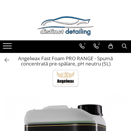
Toate Produsele
Aparate şi Unelte
Unelte Tornador®
1
2
Piese de Schimb Tornador®
Maşini de Polishat
Angelwax Fast Foam PRO RANGE - Spumă
concentrată pre-spălare, pH neutru (5L)
Talere şi Piese de Schimb
Lămpi Inspecţie şi Lucru
Exterior
Pre-Spălare şi Spălare
Decontaminare
Jante şi Anvelope
Compartiment Motor
Sticlă / Geamuri