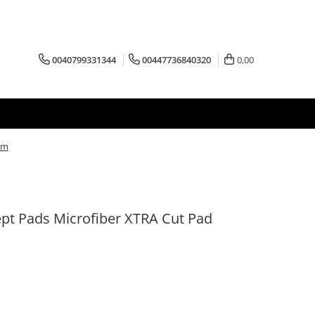
0040799331344
00447736840320
0,00
mm
ept Pads Microfiber XTRA Cut Pad