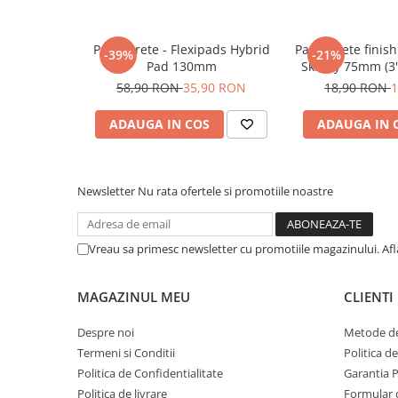
Pensule şi Perii
Pad burete - Flexipads Hybrid
Pad burete finis
Mănuşi Nitril / Diverse
-39%
-21%
Pad 130mm
Skinny 75mm (3"
Kit-uri Detailing
Cut 
58,90 RON
35,90 RON
18,90 RON
1
Seria PRO (5L & 25L)
ADAUGA IN COS
ADAUGA IN 
Exterior
Interior
Jante şi Anvelope
Newsletter
Nu rata ofertele si promotiile noastre
Compartiment Motor
Paint Protection Film (PPF)
Vreau sa primesc newsletter cu promotiile magazinului. Af
Oferte Speciale
Detailing Outlet
MAGAZINUL MEU
CLIENTI
Distinct Lifestyle
Acreditări & Training
Despre noi
Metode de
Termeni si Conditii
Politica d
Politica de Confidentialitate
Garantia 
Politica de livrare
Formular 