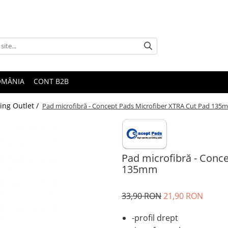
ROMÂNIA
CONT B2B
ling Outlet /
Pad microfibră - Concept Pads Microfiber XTRA Cut Pad 135
Pad microfibră - Conc
135mm
33,90 RON
21,90 RON
-profil drept