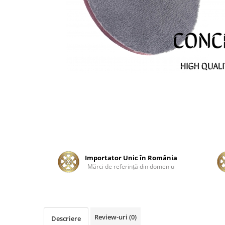
Tratament Plastice
Corecţie
Maşini de Polishat
Paste Polish
Paste Polish Gama Marină
Pad-uri Polish
Degresanţi
Protecţie
Pregătire Suprafeţe
Protecţii Ceramice
Importator Unic în România
Sealant şi Quick Detailer
Mărci de referinţă din domeniu
Ceară Auto
Interior
Curăţare
Review-uri
(0)
Descriere
Textile