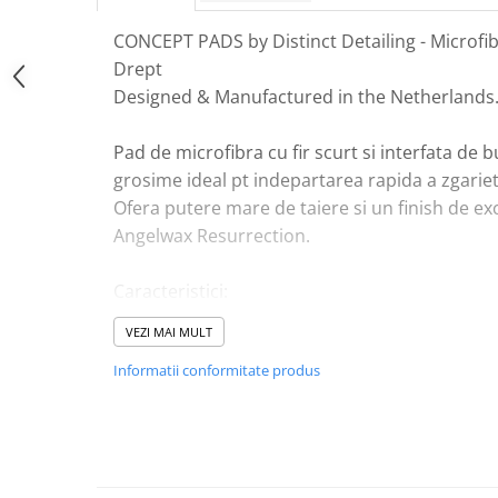
Plastice
CONCEPT PADS by Distinct Detailing - Microfib
Piele
Drept
Tratamente şi Întreţinere
Designed & Manufactured in the Netherlands
Textile
Plastice
Pad de microfibra cu fir scurt si interfata d
Piele
grosime ideal pt indepartarea rapida a zgariet
Odorizante
Ofera putere mare de taiere si un finish de ex
Accesorii
Angelwax Resurrection.
Recondiţionare Piele
Caracteristici:
Microfibre
- pentru masini orbitale
Mănuşi Spălare
VEZI MAI MULT
- profil drept
Prosoape Uscare
Informatii conformitate produs
- interfata culoare maro
Lavete Microfibră
- dimensiuni: velcro / contact la suprafata 1
Aplicatoare Microfibră
Accesorii Detailing Auto
Pulverizatoare