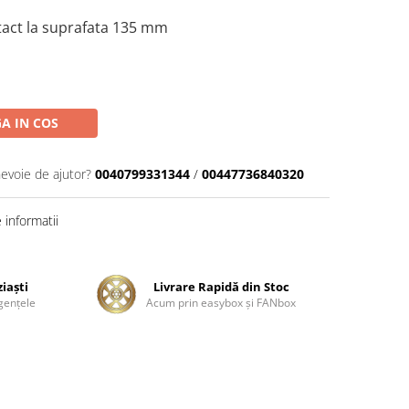
ntact la suprafata 135 mm
A IN COS
nevoie de ajutor?
0040799331344
/
00447736840320
informatii
ziaşti
Livrare Rapidă din Stoc
genţele
Acum prin easybox şi FANbox