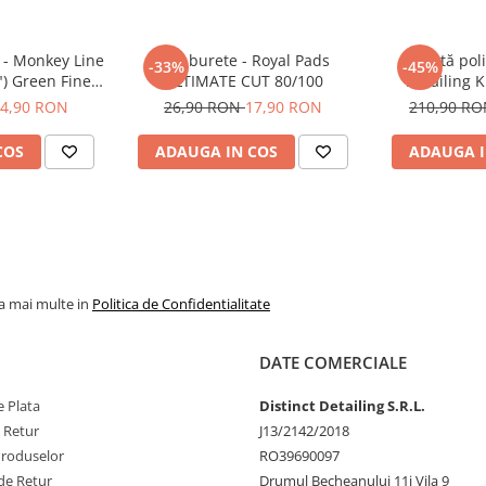
h - Monkey Line
Pad burete - Royal Pads
Pastă pol
-33%
-45%
) Green Fine-
ULTIMATE CUT 80/100
Detailing 
Pad
(5
4,90 RON
26,90 RON
17,90 RON
210,90 R
COS
ADAUGA IN COS
ADAUGA I
la mai multe in
Politica de Confidentialitate
DATE COMERCIALE
 Plata
Distinct Detailing S.R.L.
e Retur
J13/2142/2018
Produselor
RO39690097
de Retur
Drumul Becheanului 11j Vila 9