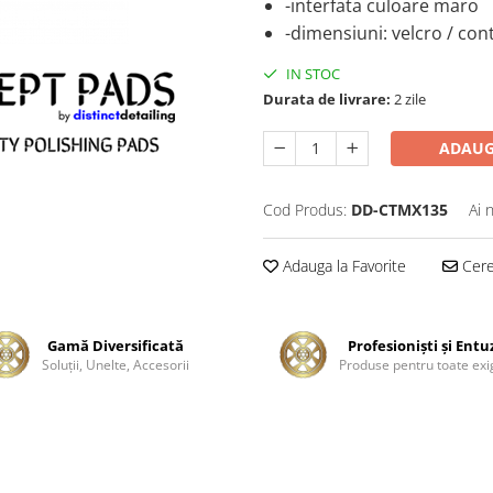
-interfata culoare maro
-dimensiuni: velcro / co
IN STOC
Durata de livrare:
2 zile
ADAUG
Cod Produs:
DD-CTMX135
Ai 
Adauga la Favorite
Cere 
Gamă Diversificată
Profesionişti şi Entu
Soluţii, Unelte, Accesorii
Produse pentru toate exi