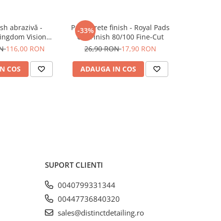
ish abrazivă -
Pad burete finish - Royal Pads
Pad buret
-33%
-31%
Kingdom Vision
Uni Finish 80/100 Fine-Cut
Pads S
00ml)
Heavy-C
ON
116,00 RON
26,90 RON
17,90 RON
28,90
N COS
ADAUGA IN COS
ADAUG
SUPORT CLIENTI
0040799331344
00447736840320
sales@distinctdetailing.ro