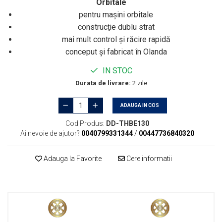
Orbitale
pentru maşini orbitale
construcƫie dublu strat
mai mult control şi răcire rapidă
conceput şi fabricat în Olanda
IN STOC
Durata de livrare:
2 zile
ADAUGA IN COS
Cod Produs:
DD-THBE130
Ai nevoie de ajutor?
0040799331344
/
00447736840320
Adauga la Favorite
Cere informatii