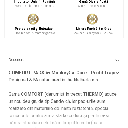
Importator Unic în România
Gamă Diversificată
Mărci de referinţă din domeniu
Soluţii, Unelte, Accesorii
Profesionişti şi Entuziaşti
Livrare Rapidă din Stoc
Produse pentru toate exigenţele
Acum prin easybox şi FANbox
Descriere
COMFORT PADS by MonkeyCarCare - Profil Trapez
Designed & Manufactured in the Netherlands.
Gama
COMFORT
(denumită in trecut
THERMO
) aduce
un nou design, de tip Sandwich, iar pad-urile sunt
realizate din materiale de inaltă rezistentă, special
concepute pentru a rezista la căldură şi pentru a-şi
păstra structura celulară in timpul lucrului (nu se