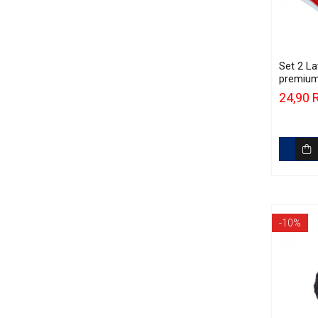
Curăţare
Textile
Plastice
Piele
Set 2 La
premium 
Tratamente şi Întreţinere
Premium
24,90
Textile
400gsm 
Plastice
Piele
Odorizante
Accesorii
Recondiţionare Piele
-10%
Microfibre
Mănuşi Spălare
Prosoape Uscare
Lavete Microfibră
Aplicatoare Microfibră