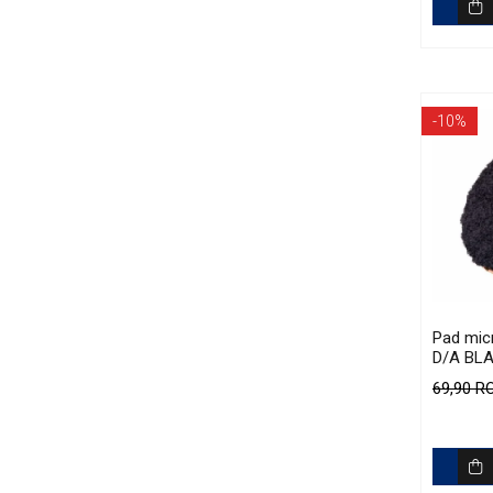
-10%
Pad micr
D/A BLA
Cutting
69,90 