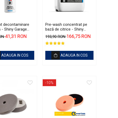
ant decontaminare
Pre-wash concentrat pe
ă - Shiny Garage
bază de citrice - Shiny
Clay Lube (500ml)
Garage Citrus Infused TFR
41,31 RON
166,75 RON
RON
193,90 RON
(5L)
ADAUGA IN COS
ADAUGA IN COS
-10%