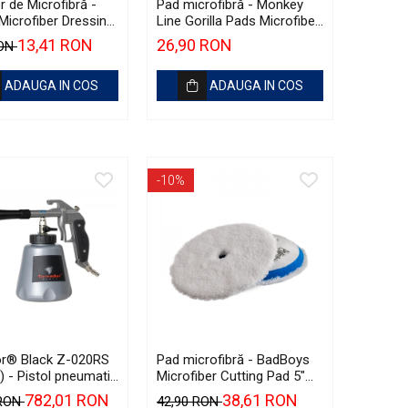
r de Microfibră -
Pad microfibră - Monkey
Microfiber Dressing
Line Gorilla Pads Microfiber
tor
Cut N' Polish Pad 80mm
13,41 RON
26,90 RON
RON
ADAUGA IN COS
ADAUGA IN COS
-10%
r® Black Z-020RS
Pad microfibră - BadBoys
l) - Pistol pneumatic
Microfiber Cutting Pad 5"
curățare
(125mm)
782,01 RON
38,61 RON
 RON
42,90 RON