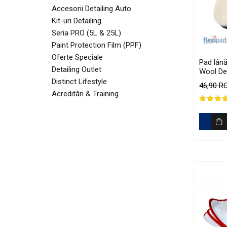
Sticlă / Geamuri
Accesorii Detailing Auto
Kit-uri Detailing
Tratament Plastice
Seria PRO (5L & 25L)
Corecţie
Paint Protection Film (PPF)
Maşini de Polishat
Oferte Speciale
Pad lână
Paste Polish
Detailing Outlet
Wool Det
135mm
Distinct Lifestyle
Paste Polish Gama Marină
46,90 
Acreditări & Training
Pad-uri Polish
Degresanţi
Protecţie
Pregătire Suprafeţe
Protecţii Ceramice
Sealant şi Quick Detailer
Ceară Auto
Interior