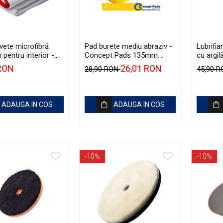
vete microfibră
Pad burete mediu abraziv -
Lubrifi
pentru interior -
Concept Pads 135mm
cu argil
 Microfibres
(5.5") Yellow Polishing Pad
Smooth 
 RON
26,01 RON
28,90 RON
45,90 
White Towels
ADAUGA IN COS
ADAUGA IN COS
-10%
-10%