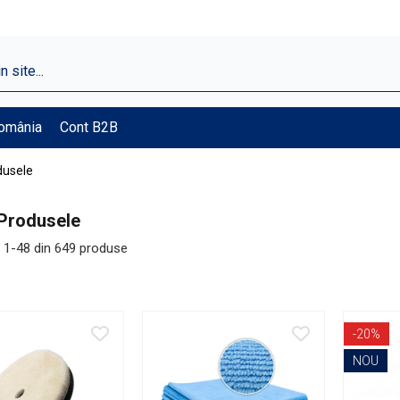
România
Cont B2B
dusele
Produsele
1-
48
din
649
produse
-20%
NOU