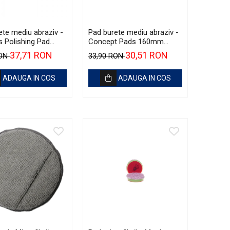
ete mediu abraziv -
Pad burete mediu abraziv -
 Polishing Pad
Concept Pads 160mm
50mm
(6.5") Orange Medium-Cut
37,71 RON
30,51 RON
RON
33,90 RON
Pad
ADAUGA IN COS
ADAUGA IN COS