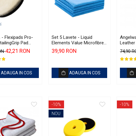
 - Flexipads Pro-
Set 5 Lavete - Liquid
Angelwa
ailingGrip Pad
Elements Value Microfibres
Leather 
Blue 310gsm
piele, c
42,21 RON
39,90 RON
RON
74,90 
ADAUGA IN COS
ADAUGA IN COS
-10%
-10%
NOU