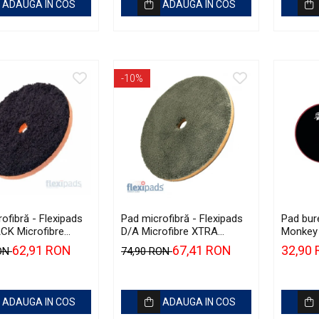
ADAUGA IN COS
ADAUGA IN COS
-10%
ofibră - Flexipads
Pad microfibră - Flexipads
Pad bure
CK Microfibre
D/A Microfibre XTRA
Monkey 
 Disc 6" (150mm)
Cutting Disc 6" (155mm)
Red Hea
62,91 RON
67,41 RON
32,90
RON
74,90 RON
ADAUGA IN COS
ADAUGA IN COS