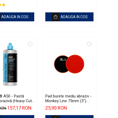
ADAUGA IN COS
ADAUGA IN COS
® A50 - Pastă
Pad burete mediu abraziv -
brazivă (Heavy Cut,
Monkey Line 75mm (3")
Orange Medium-Cut Pad
157,17 RON
25,90 RON
 RON