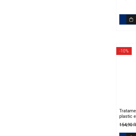
Polishin
-10%
Tratame
plastic 
de carbo
154,90
Finish B
(56ml)