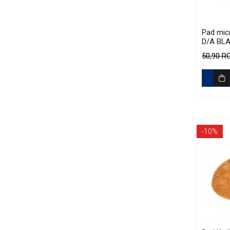
Accesorii Detailing Auto
Pulverizatoare
Pad micr
D/A BLA
Pensule şi Perii
Cutting
50,90 
Mănuşi Nitril / Diverse
Kit-uri Detailing
Seria PRO (5L & 25L)
Exterior
Interior
-10%
Jante şi Anvelope
Compartiment Motor
Paint Protection Film (PPF)
Oferte Speciale
Detailing Outlet
Distinct Lifestyle
Acreditări & Training