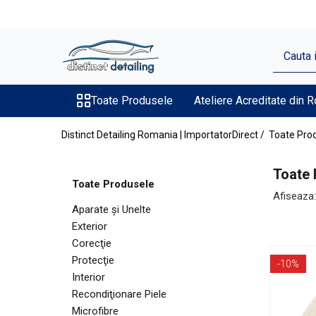
Toate Produsele
Aparate şi Unelte
Unelte Tornador®
Toate Produsele
Ateliere Acreditate din 
Piese de Schimb Tornador®
Distinct Detailing Romania | ImportatorDirect /
Toate Pro
Maşini de Polishat
Talere şi Piese de Schimb
Toate 
Toate Produsele
Lămpi Inspecţie şi Lucru
Afiseaza:
Aparate şi Unelte
Exterior
Exterior
Pre-Spălare şi Spălare
Corecţie
Decontaminare
Protecţie
-10%
Jante şi Anvelope
Interior
Recondiţionare Piele
Compartiment Motor
Microfibre