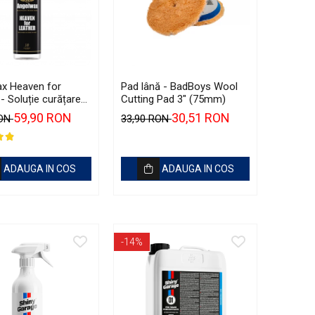
x Heaven for
Pad lână - BadBoys Wool
- Soluție curățare
Cutting Pad 3" (75mm)
u pH neutru (500ml)
59,90 RON
30,51 RON
RON
33,90 RON
ADAUGA IN COS
ADAUGA IN COS
-14%