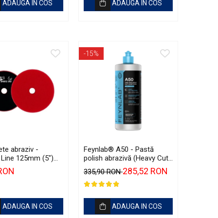
ADAUGA IN COS
ADAUGA IN COS
-15%
te abraziv -
Feynlab® A50 - Pastă
Line 125mm (5")
polish abrazivă (Heavy Cut,
vy-Cut Pad
1L)
 RON
285,52 RON
335,90 RON
ADAUGA IN COS
ADAUGA IN COS