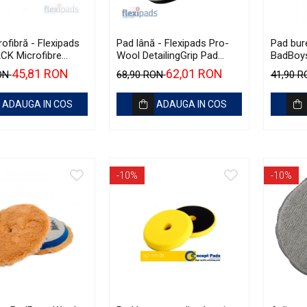
ofibră - Flexipads
Pad lână - Flexipads Pro-
Pad bur
CK Microfibre
Wool DetailingGrip Pad
BadBoys
 Disc 5" (125mm)
160mm
130/1
45,81 RON
62,01 RON
RON
68,90 RON
41,90 
ADAUGA IN COS
ADAUGA IN COS
-10%
-10%