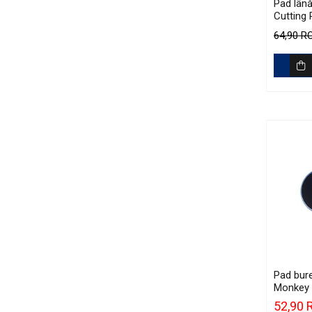
Pad lân
Cutting
64,90 
Pad bure
Monkey 
125mm (
52,90