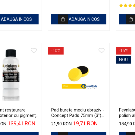
g
Tox One Iron Remover (5L)
ADAUGA IN COS
ADAUGA IN COS
-10%
-15%
NOU
nt restaurare
Pad burete mediu abraziv -
Feynlab
exterior cu pigmenți
Concept Pads 75mm (3")
polish a
n, 56ml - Solution
Yellow Polishing Pad
500ml)
139,41 RON
19,71 RON
 RON
21,90 RON
184,90
lack Trim Restorer