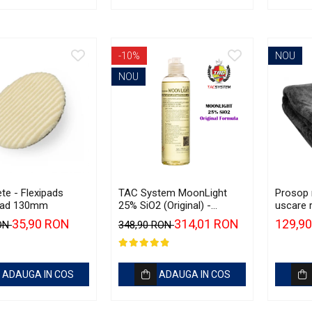
-10%
NOU
NOU
te - Flexipads
TAC System MoonLight
Prosop 
Pad 130mm
25% SiO2 (Original) -
uscare r
Sealant ceramic pentru
Liquid 
35,90 RON
314,01 RON
129,9
RON
348,90 RON
autovehicule și motociclete
Supersi
(250ml)
ADAUGA IN COS
ADAUGA IN COS