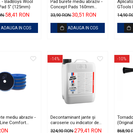
ă - BadBoys Wool
Pad burete mediu abraziv -
Aplicato
 Pad 5" (125mm)
Concept Pads 160mm
GTools 
(6.5") Yellow Polishing Pad
Applica
58,41 RON
30,51 RON
RON
33,90 RON
14,90 
ADAUGA IN COS
ADAUGA IN COS
-14%
-10%
te mediu abraziv -
Decontaminant jante și
Tornado
Line Comfort
caroserie cu indicator de
(Origina
5") Medium
reacție - Shiny Garage D-
pentru 
 RON
279,41 RON
324,90 RON
868,90