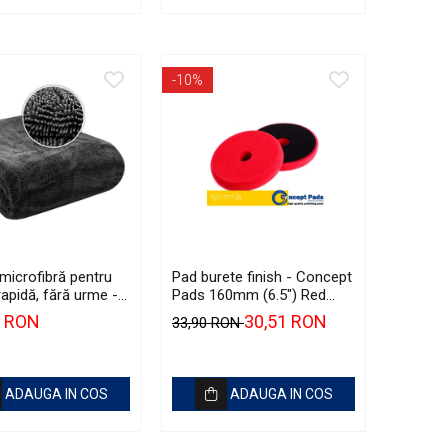
-10%
microfibră pentru
Pad burete finish - Concept
apidă, fără urme -
Pads 160mm (6.5") Red
Elements Black Hole
Fine-Cut Pad
0 RON
30,51 RON
33,90 RON
ze
ADAUGA IN COS
ADAUGA IN COS