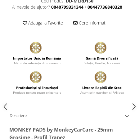
Cod Produs:
DD-MLRD150
Ai nevoie de ajutor?
0040799331344
/
00447736840320
Adauga la Favorite
Cere informatii
Importator Unic în România
Gamă Diversificată
Mărci de referinţă din domeniu
Soluţii, Unelte, Accesorii
Profesionişti şi Entuziaşti
Livrare Rapidă din Stoc
Produse pentru toate exigenţele
Acum prin easybox şi FANbox
Descriere
MONKEY PADS by MonkeyCarCare - 25mm
Grosime - Profil Trapez