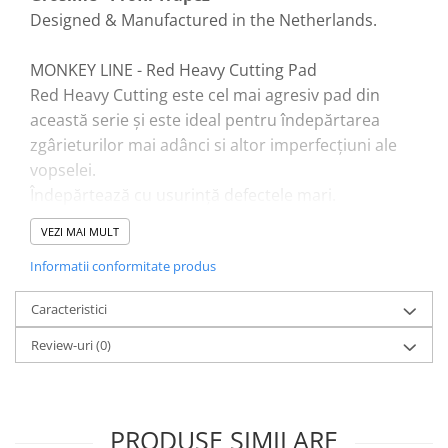
Designed & Manufactured in the Netherlands.
MONKEY LINE - Red Heavy Cutting Pad
Red Heavy Cutting este cel mai agresiv pad din
această serie și este ideal pentru îndepărtarea
zgârieturilor mai adânci si altor imperfecțiuni ale
vopselei.
Îndepărtează cu usurinţă defectele mari.
Utilizare optimizată cu MONKEY HEAVY
VEZI MAI MULT
COMPOUND.
Informatii conformitate produs
Gama MONKEY este disponibilă în următoarele
Caracteristici
configuraţii:
- Heavy Cutting - Red
Review-uri
(0)
- Medium Cutting - Orange
- Polishing Pad - Yellow
- Finishing Pad - Green
PRODUSE SIMILARE
Toate pad-urile sunt disponibile în mărimile 3", 5" și