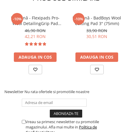
6"
Pad lână - Flexipads Pro-
Pad lână - BadBoys Wool
-10%
-10%
Caracteristici:
Wool DetailingGrip Pad
Cutting Pad 3" (75mm)
- pentru maşini orbitale
135mm
46,90 RON
33,90 RON
- burete şi velcro de calitate
42,21 RON
30,51 RON
- dimensiuni: velcro 150mm / contact la suprafață
165mm
ADAUGA IN COS
ADAUGA IN COS
- grosime 25mm
Newsletter
Nu rata ofertele si promotiile noastre
Vreau sa primesc newsletter cu promotiile
magazinului. Afla mai multe in
Politica de