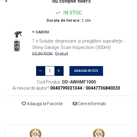
nu conține fillers
IN STOC
Durata de livrare:
2 zile
+ CADOU
1 x Soluție degresare şi pregătire suprafeţe -
Shiny Garage Scan Inspection (500ml)
53,90 RON
Gratuit
ADAUGA IN COS
Cod Produs:
DD-AWHMF1000
Ai nevoie de ajutor?
0040799331344
/
00447736840320
Adauga la Favorite
Cere informatii