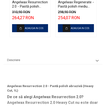
Angelwax Resurrection
Angelwax Regenerate -
A
2.0 - Pastă polish
Pastă polish mediu
-
abrazivă (Heavy Cut,
abrazivă şi One Step
u
310,90 RON
298,90 RON
2
1L)
(Medium Cut, 1L)
264,27 RON
254,07 RON
ADAUGA IN COS
ADAUGA IN COS
Descriere
Angelwax Resurrection 2.0 - Pastă polish abrazivă (Heavy
Cut, 1L)
De ce să alegi Angelwax Resurrection 2.0?
Angelwax Resurrection 2.0
Heavy Cut
nu este doar