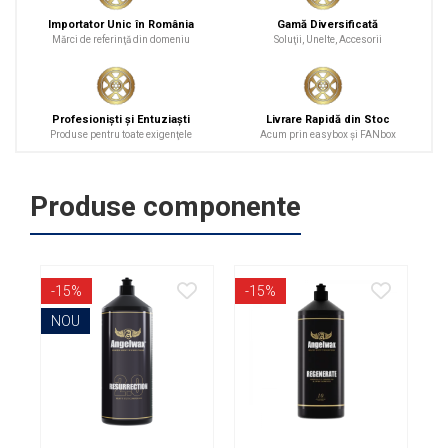
Importator Unic în România
Gamă Diversificată
Mărci de referinţă din domeniu
Soluţii, Unelte, Accesorii
Profesionişti şi Entuziaşti
Livrare Rapidă din Stoc
Produse pentru toate exigenţele
Acum prin easybox şi FANbox
Produse componente
-15%
-15%
-
NOU