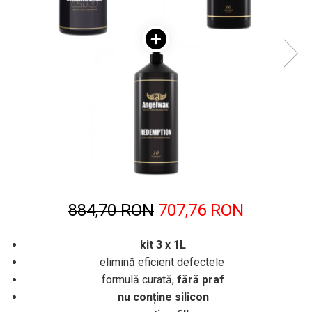
884,70 RON
707,76 RON
kit 3 x 1L
elimină eficient defectele
formulă curată,
fără praf
nu conține silicon