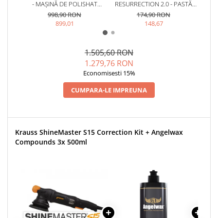
- MAȘINĂ DE POLISHAT
RESURRECTION 2.0 - PASTĂ
P
ORBITALĂ (12MM)
POLISH ABRAZIVĂ (HEAVY
AB
998,90 RON
174,90 RON
CUT, 500ML)
(M
899,01
148,67
1.505,60 RON
1.279,76 RON
Economisesti 15%
CUMPARA-LE IMPREUNA
Krauss ShineMaster S15 Correction Kit + Angelwax
Compounds 3x 500ml