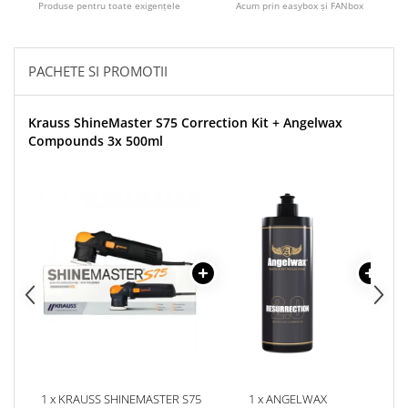
Produse pentru toate exigenţele
Acum prin easybox şi FANbox
PACHETE SI PROMOTII
Krauss ShineMaster S75 Correction Kit + Angelwax
Compounds 3x 500ml
1 x KRAUSS SHINEMASTER S75
1 x ANGELWAX
1 x A