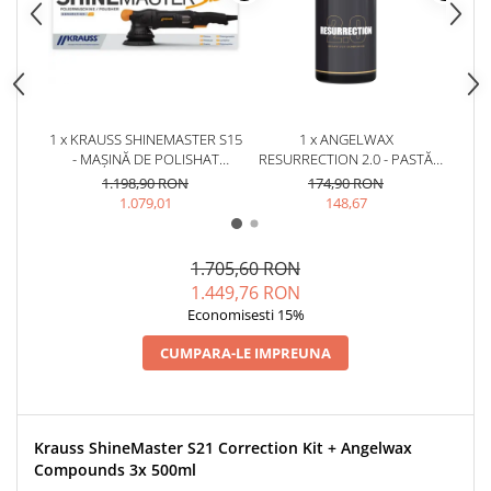
1 x KRAUSS SHINEMASTER S15
1 x ANGELWAX
1 x A
- MAȘINĂ DE POLISHAT
RESURRECTION 2.0 - PASTĂ
P
ORBITALĂ (15MM)
POLISH ABRAZIVĂ (HEAVY
AB
1.198,90 RON
174,90 RON
CUT, 500ML)
(M
1.079,01
148,67
1.705,60 RON
1.449,76 RON
Economisesti 15%
CUMPARA-LE IMPREUNA
Krauss ShineMaster S21 Correction Kit + Angelwax
Compounds 3x 500ml