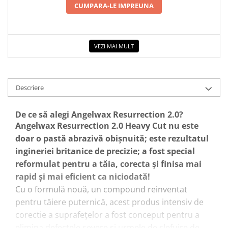
CUMPARA-LE IMPREUNA
VEZI MAI MULT
Descriere
De ce să alegi Angelwax Resurrection 2.0?
Angelwax Resurrection 2.0
Heavy Cut
nu este
doar o pastă abrazivă obișnuită; este rezultatul
ingineriei britanice de precizie; a fost special
reformulat pentru a tăia, corecta și finisa mai
rapid și mai eficient ca niciodată!
Cu o formulă nouă, un compound reinventat
pentru tăiere puternică, acest produs intensiv de
corectie a suprafețelor a fost conceput pentru a
elimina defectele severe și urmele de șlefuire de