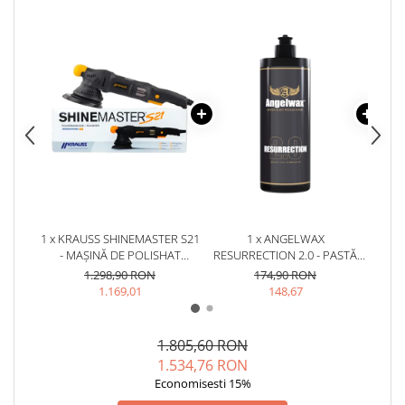
1 x KRAUSS SHINEMASTER S21
1 x ANGELWAX
1 x A
- MAȘINĂ DE POLISHAT
RESURRECTION 2.0 - PASTĂ
P
ORBITALĂ (21MM)
POLISH ABRAZIVĂ (HEAVY
AB
1.298,90 RON
174,90 RON
CUT, 500ML)
(M
1.169,01
148,67
1.805,60 RON
1.534,76 RON
Economisesti 15%