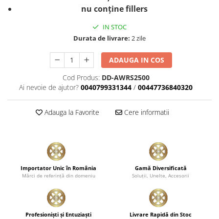
nu conține fillers
IN STOC
Durata de livrare:
2 zile
ADAUGA IN COS
Cod Produs:
DD-AWRS2500
Ai nevoie de ajutor?
0040799331344
/
00447736840320
Adauga la Favorite
Cere informatii
Importator Unic în România
Gamă Diversificată
Mărci de referinţă din domeniu
Soluţii, Unelte, Accesorii
Profesionişti şi Entuziaşti
Livrare Rapidă din Stoc