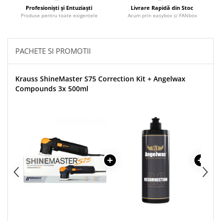
Profesionişti şi Entuziaşti
Livrare Rapidă din Stoc
Produse pentru toate exigenţele
Acum prin easybox şi FANbox
PACHETE SI PROMOTII
Krauss ShineMaster S75 Correction Kit + Angelwax
Compounds 3x 500ml