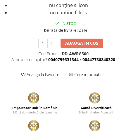
nu conține silicon
nu conține fillers
IN STOC
Durata de livrare:
2 zile
ADAUGA IN COS
Cod Produs:
DD-AWRG500
Ai nevoie de ajutor?
0040799331344
/
00447736840320
Adauga la Favorite
Cere informatii
Importator Unic în România
Gamă Diversificată
Mărci de referinţă din domeniu
Soluţii, Unelte, Accesorii