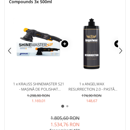
Compounds 3x 500ml
1 x KRAUSS SHINEMASTER S21
1 x ANGELWAX
1 x A
- MAȘINĂ DE POLISHAT
RESURRECTION 2.0 - PASTĂ
P
ORBITALĂ (21MM)
POLISH ABRAZIVĂ (HEAVY
AB
1.298,90 RON
174,90 RON
CUT, 500ML)
(M
1.169,01
148,67
1.805,60 RON
1.534,76 RON