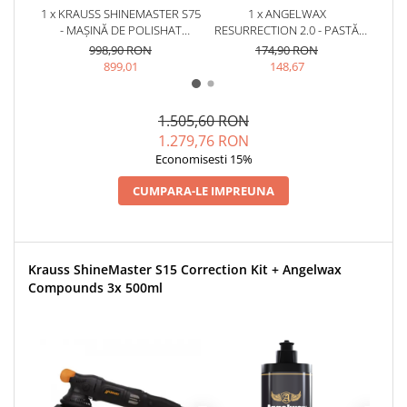
1 x KRAUSS SHINEMASTER S75
1 x ANGELWAX
1 x A
- MAȘINĂ DE POLISHAT
RESURRECTION 2.0 - PASTĂ
P
ORBITALĂ (12MM)
POLISH ABRAZIVĂ (HEAVY
AB
998,90 RON
174,90 RON
CUT, 500ML)
(M
899,01
148,67
1.505,60 RON
1.279,76 RON
Economisesti 15%
CUMPARA-LE IMPREUNA
Krauss ShineMaster S15 Correction Kit + Angelwax
Compounds 3x 500ml