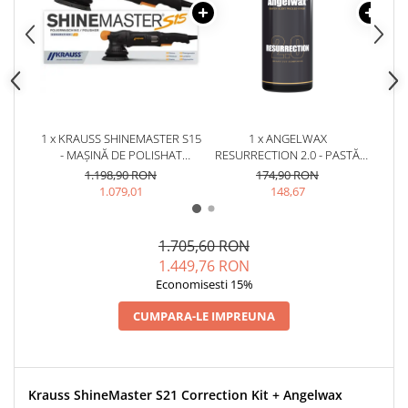
1 x KRAUSS SHINEMASTER S15
1 x ANGELWAX
1 x A
- MAȘINĂ DE POLISHAT
RESURRECTION 2.0 - PASTĂ
P
ORBITALĂ (15MM)
POLISH ABRAZIVĂ (HEAVY
AB
1.198,90 RON
174,90 RON
CUT, 500ML)
(M
1.079,01
148,67
1.705,60 RON
1.449,76 RON
Economisesti 15%
CUMPARA-LE IMPREUNA
Krauss ShineMaster S21 Correction Kit + Angelwax