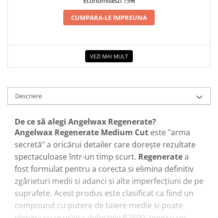
Economisesti 15%
CUMPARA-LE IMPREUNA
VEZI MAI MULT
Descriere
De ce să alegi Angelwax Regenerate?
Angelwax Regenerate Medium Cut
este "arma
secretă" a oricărui detailer care dorește rezultate
spectaculoase într-un timp scurt.
Regenerate
a
fost formulat pentru a corecta si elimina definitiv
zgârieturi medii si adanci si alte imperfecţiuni de pe
suprafete. Acest produs este clasificat ca fiind un
compound cu putere de taiere medie si poate
elimina cu usurinta defectele P2500; pentru un