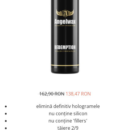
Tratament Plastice
Corecţie
Maşini de Polishat
Paste Polish
Paste Polish Gama Marină
Pad-uri Polish
Degresanţi
Protecţie
Pregătire Suprafeţe
Protecţii Ceramice
Sealant şi Quick Detailer
162,90 RON
138,47 RON
Ceară Auto
elimină definitiv hologramele
Interior
nu conţine silicon
Curăţare
nu conţine 'fillers'
tăiere 2/9
Textile