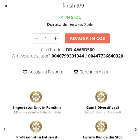
finish 9/9
Plastice
Piele
IN STOC
Tratamente şi Întreţinere
Durata de livrare:
2 zile
Textile
ADAUGA IN COS
Plastice
Piele
Cod Produs:
DD-AWRD500
Ai nevoie de ajutor?
0040799331344
/
00447736840320
Odorizante
Accesorii
Adauga la Favorite
Cere informatii
Recondiţionare Piele
Microfibre
Mănuşi Spălare
Prosoape Uscare
Importator Unic în România
Gamă Diversificată
Lavete Microfibră
Mărci de referinţă din domeniu
Soluţii, Unelte, Accesorii
Aplicatoare Microfibră
Accesorii Detailing Auto
Profesionişti şi Entuziaşti
Livrare Rapidă din Stoc
Pulverizatoare