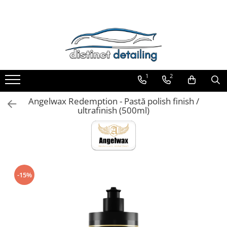
Toate Produsele
Aparate şi Unelte
Unelte Tornador®
1
2
Piese de Schimb Tornador®
Maşini de Polishat
Angelwax Redemption - Pastă polish finish /
ultrafinish (500ml)
Talere şi Piese de Schimb
Lămpi Inspecţie şi Lucru
Exterior
Pre-Spălare şi Spălare
Decontaminare
-15%
Jante şi Anvelope
Compartiment Motor
Sticlă / Geamuri