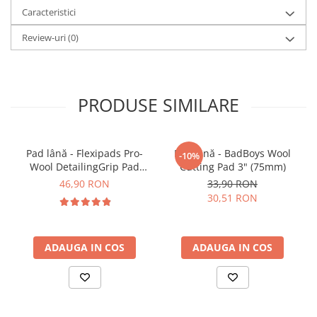
respectiva testați într-o zonă mai putin vizibilă.
Caracteristici
-La final, îndepărtaţi orice reziduuri de produs
existente pe suprafeţe cu o lavetă din microfibră
Review-uri
(0)
moale, curată si uscată.
PRODUSE SIMILARE
Pad lână - Flexipads Pro-
Pad lână - BadBoys Wool
-10%
Wool DetailingGrip Pad
Cutting Pad 3" (75mm)
135mm
46,90 RON
33,90 RON
30,51 RON
ADAUGA IN COS
ADAUGA IN COS