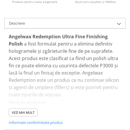
Produse pentru toate exigenţele
Acum prin easybox şi FANbox
Pensule şi Perii
Mănuşi Nitril / Diverse
Descriere
Kit-uri Detailing
Seria PRO (5L & 25L)
Angelwax Redemption Ultra Fine Finishing
Exterior
Polish
a fost formulat pentru a elimina definitiv
Interior
hologramele şi zgârieturile fine de pe suprafete.
Acest produs este clasificat ca fiind un polish ultra
Jante şi Anvelope
fin ce poate elimina cu usurinta defectele P3000 şi
Compartiment Motor
lasă la final un finisaj de exceptie. Angelwax
Paint Protection Film (PPF)
Redemption este un produs ce nu continue silicon
Oferte Speciale
si agenti de umplere (fillers) şi este potrivit pentru
Detailing Outlet
toate tipurile de vopsea.
Distinct Lifestyle
Mod de Aplicare:
Acreditări & Training
-Agitati bine recipientul înainte de utilizare.
VEZI MAI MULT
-Pentru a va asigura ca nu exista nici o
Informatii conformitate produs
incompatibilitate cu finisajul existent pe suprafața