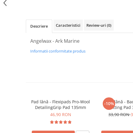
Plastice
Piele
Tratamente şi Întreţinere
Caracteristici
Review-uri
(0)
Descriere
Textile
Plastice
Angelwax - Ark Marine
Piele
Informatii conformitate produs
Odorizante
Accesorii
Recondiţionare Piele
Microfibre
Mănuşi Spălare
Prosoape Uscare
Pad lână - Flexipads Pro-Wool
Pad lână - B
-10%
Lavete Microfibră
DetailingGrip Pad 135mm
Cutting Pad
46,90 RON
33,90 RON
3
Aplicatoare Microfibră
Accesorii Detailing Auto
Pulverizatoare