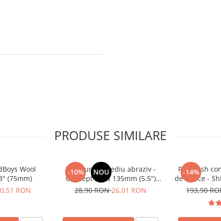
PRODUSE SIMILARE
adBoys Wool
Pad burete mediu abraziv -
Pre-wash con
-10%
NOU
-14%
 3" (75mm)
Concept Pads 135mm (5.5")
de citrice - S
Yellow Polishing Pad
Infuse
0,51 RON
28,90 RON
26,01 RON
193,90 R