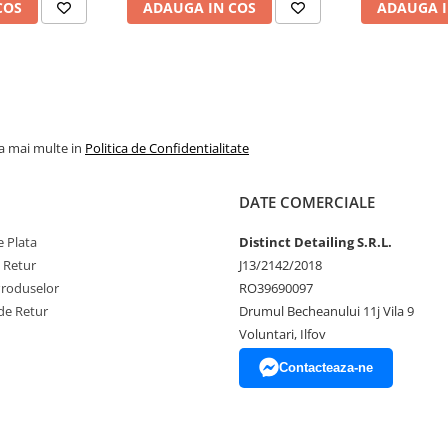
COS
ADAUGA IN COS
ADAUGA I
la mai multe in
Politica de Confidentialitate
DATE COMERCIALE
 Plata
Distinct Detailing S.R.L.
e Retur
J13/2142/2018
Produselor
RO39690097
de Retur
Drumul Becheanului 11j Vila 9
Voluntari, Ilfov
Contacteaza-ne