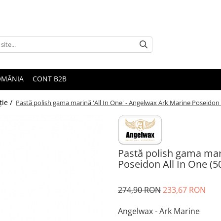
ROMÂNIA
CONT B2B
ţie /
Pastă polish gama marină 'All In One' - Angelwax Ark Marine Poseidon 
Pastă polish gama mari
Poseidon All In One (5
274,90 RON
233,67 RON
Angelwax - Ark Marine