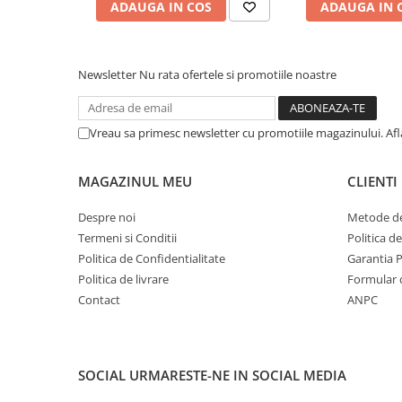
ADAUGA IN COS
ADAUGA IN 
Pensule şi Perii
Mănuşi Nitril / Diverse
Newsletter
Nu rata ofertele si promotiile noastre
Kit-uri Detailing
Seria PRO (5L & 25L)
Exterior
Vreau sa primesc newsletter cu promotiile magazinului. Af
Interior
MAGAZINUL MEU
CLIENTI
Jante şi Anvelope
Compartiment Motor
Despre noi
Metode de
Paint Protection Film (PPF)
Termeni si Conditii
Politica d
Politica de Confidentialitate
Garantia 
Oferte Speciale
Politica de livrare
Formular 
Detailing Outlet
Contact
ANPC
Distinct Lifestyle
Acreditări & Training
SOCIAL
URMARESTE-NE IN SOCIAL MEDIA