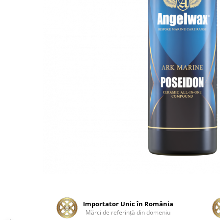
Tratament Plastice
Corecţie
Maşini de Polishat
Paste Polish
Paste Polish Gama Marină
Pad-uri Polish
Degresanţi
Protecţie
Pregătire Suprafeţe
Protecţii Ceramice
Sealant şi Quick Detailer
Ceară Auto
Interior
Curăţare
Importator Unic în România
Mărci de referinţă din domeniu
Textile