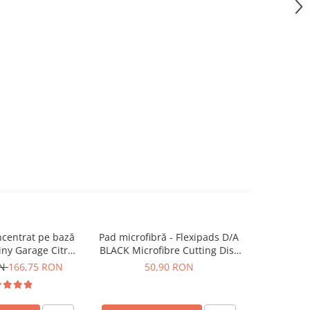
centrat pe bază
Pad microfibră - Flexipads D/A
Pad lână -
hiny Garage Citrus
BLACK Microfibre Cutting Disc
Detaili
d TFR (5L)
5" (125mm)
ON
166,75 RON
50,90 RON