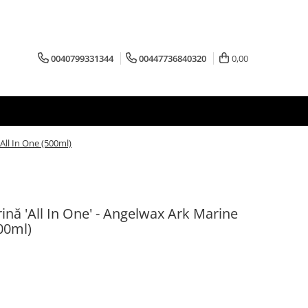
0040799331344
00447736840320
0,00
All In One (500ml)
nă 'All In One' - Angelwax Ark Marine
00ml)