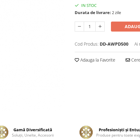
IN STOC
Durata de livrare:
2 zile
ADAUG
Cod Produs:
DD-AWPD500
Ai
Adauga la Favorite
Cere 
Gamă Diversificată
Profesionişti şi Entu
Soluţii, Unelte, Accesorii
Produse pentru toate exi