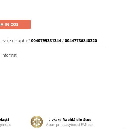
A IN COS
 nevoie de ajutor?
0040799331344
/
00447736840320
informatii
ziaşti
Livrare Rapidă din Stoc
genţele
Acum prin easybox şi FANbox