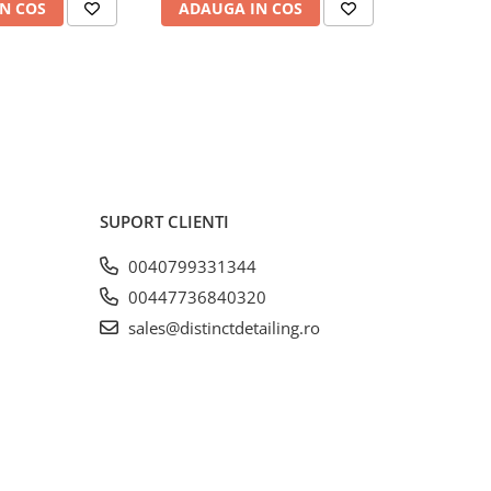
N COS
ADAUGA IN COS
ADAUG
SUPORT CLIENTI
0040799331344
00447736840320
sales@distinctdetailing.ro