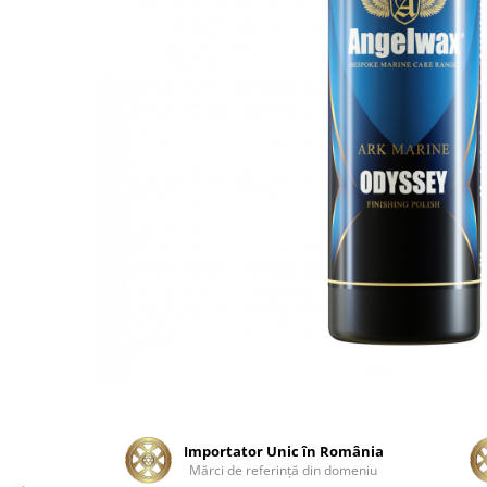
Tratament Plastice
Corecţie
Maşini de Polishat
Paste Polish
Paste Polish Gama Marină
Pad-uri Polish
Degresanţi
Protecţie
Pregătire Suprafeţe
Protecţii Ceramice
Sealant şi Quick Detailer
Ceară Auto
Interior
Curăţare
Importator Unic în România
Mărci de referinţă din domeniu
Textile