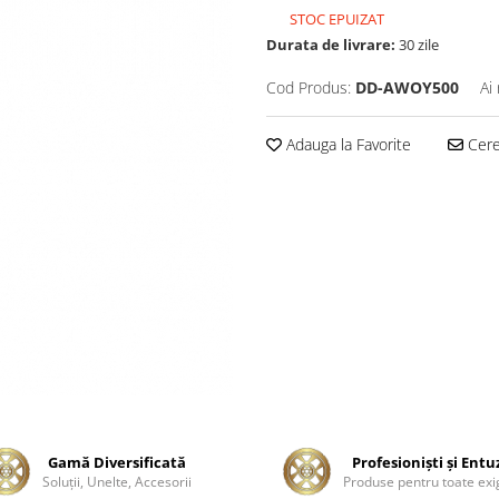
STOC EPUIZAT
Durata de livrare:
30 zile
Cod Produs:
DD-AWOY500
Ai
Adauga la Favorite
Cere 
Gamă Diversificată
Profesionişti şi Entu
Soluţii, Unelte, Accesorii
Produse pentru toate exi