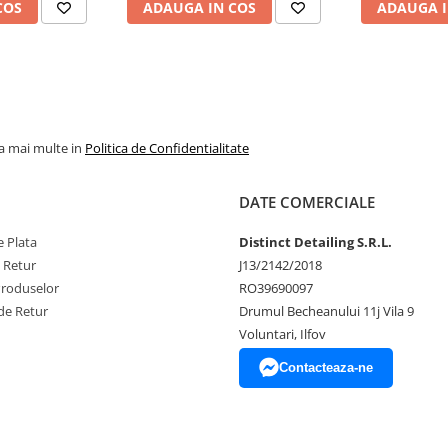
COS
ADAUGA IN COS
ADAUGA I
la mai multe in
Politica de Confidentialitate
DATE COMERCIALE
 Plata
Distinct Detailing S.R.L.
e Retur
J13/2142/2018
Produselor
RO39690097
de Retur
Drumul Becheanului 11j Vila 9
Voluntari, Ilfov
Contacteaza-ne