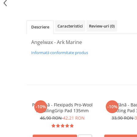
Plastice
Piele
Tratamente şi Întreţinere
Caracteristici
Review-uri
(0)
Descriere
Textile
Plastice
Angelwax - Ark Marine
Piele
Informatii conformitate produs
Odorizante
Accesorii
Recondiţionare Piele
Microfibre
Mănuşi Spălare
Prosoape Uscare
Pad lână - Flexipads Pro-Wool
Pad lână - B
-10%
-10%
Lavete Microfibră
DetailingGrip Pad 135mm
Cutting Pad
46,90 RON
42,21 RON
33,90 RON
3
Aplicatoare Microfibră
Accesorii Detailing Auto
Pulverizatoare