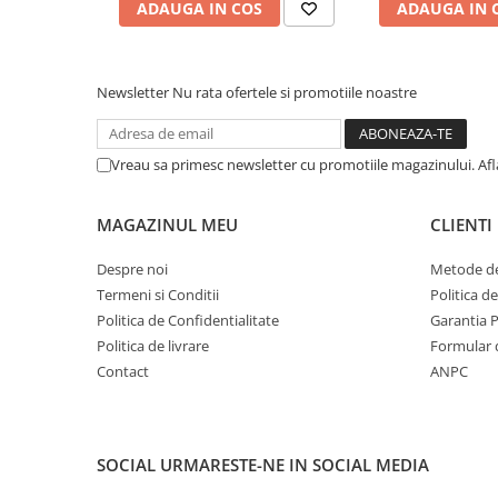
ADAUGA IN COS
ADAUGA IN 
Pensule şi Perii
Mănuşi Nitril / Diverse
Newsletter
Nu rata ofertele si promotiile noastre
Kit-uri Detailing
Seria PRO (5L & 25L)
Exterior
Vreau sa primesc newsletter cu promotiile magazinului. Af
Interior
MAGAZINUL MEU
CLIENTI
Jante şi Anvelope
Compartiment Motor
Despre noi
Metode de
Paint Protection Film (PPF)
Termeni si Conditii
Politica d
Politica de Confidentialitate
Garantia 
Oferte Speciale
Politica de livrare
Formular 
Detailing Outlet
Contact
ANPC
Distinct Lifestyle
Acreditări & Training
SOCIAL
URMARESTE-NE IN SOCIAL MEDIA