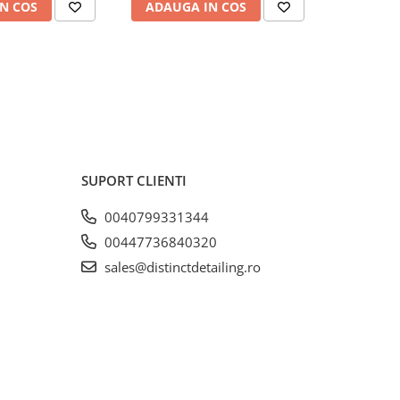
N COS
ADAUGA IN COS
ADAUG
SUPORT CLIENTI
0040799331344
00447736840320
sales@distinctdetailing.ro