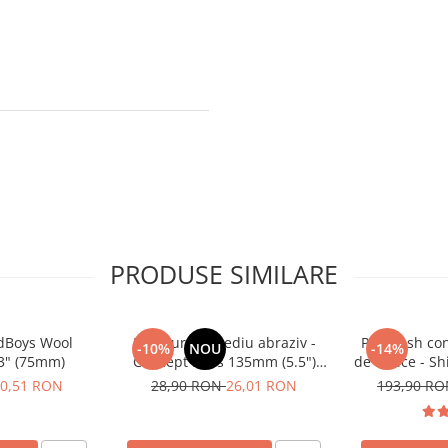
PRODUSE SIMILARE
adBoys Wool
Pad burete mediu abraziv -
Pre-wash con
-10%
NOU
-14%
 3" (75mm)
Concept Pads 135mm (5.5")
de citrice - S
Yellow Polishing Pad
Infuse
0,51 RON
28,90 RON
26,01 RON
193,90 R