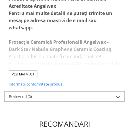
Acreditate Angelwax
Pentru mai multe detalii ne puteți trimite un
mesaj pe adresa noastră de e-mail sau
whatsapp.
Protecție Ceramică Profesională Angelwax -
Dark Star Nebula Graphene Ceramic Coating
Acest produs nu poate fi comandat online!
Produsul este destinat numai Atelierelor Acreditate
Angelwax!
VEZI MAI MULT
Se recomandă uscarea cu lampă IR.
Informatii conformitate produs
Atenție!
Review-uri
(0)
- Este necesar ca produsul sa fie aplicat intr-un
mediu cu temperatură și umiditate controlată!
- Temperatura recomandată este de 21°C
- Umiditatea nu trebuie sa depășească 50
RECOMANDARI
- Timp de uscare (fără lampă IR) 12 ore