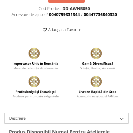
Cod Produs:
DD-AWNB050
Ai nevoie de ajutor?
0040799331344
/
00447736840320
Adauga la Favorite
Importator Unic în România
Gamă Diversificată
Mărci de referinţă din domeniu
Soluţii, Unelte, Accesorii
Profesionişti şi Entuziaşti
Livrare Rapidă din Stoc
Produse pentru toate exigenţele
Acum prin easybox şi FANbox
Descriere
Produs Disponibil Numai Pentru Atelierele