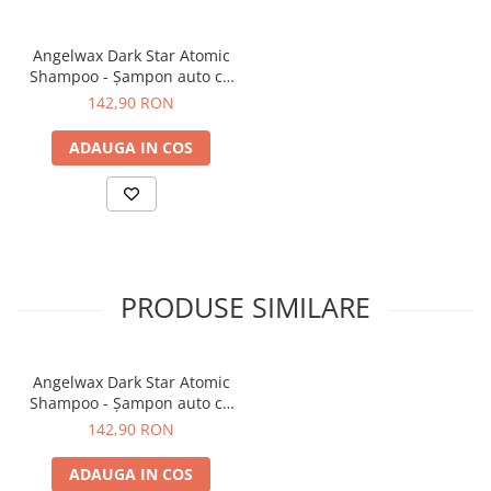
- Uscare completă după 72 ore
- A nu se spăla in primele 10 zile de la aplicare
Angelwax Dark Star Atomic
Shampoo - Şampon auto cu
infuzie de Graphen (500ml)
142,90 RON
Designed, Formulated and Manufactured in the
UK by Angelwax Ltd
ADAUGA IN COS
PRODUSE SIMILARE
Angelwax Dark Star Atomic
Shampoo - Şampon auto cu
infuzie de Graphen (500ml)
142,90 RON
ADAUGA IN COS