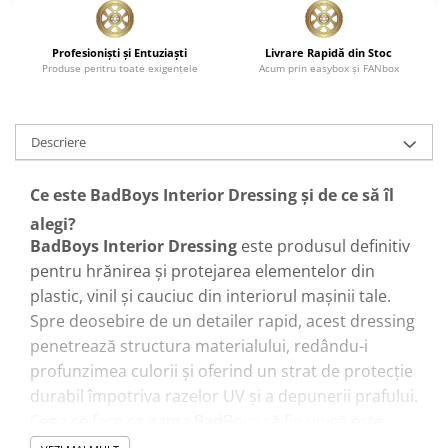
Profesionişti şi Entuziaşti
Livrare Rapidă din Stoc
Produse pentru toate exigenţele
Acum prin easybox şi FANbox
Descriere
Ce este BadBoys Interior Dressing și de ce să îl
alegi?
BadBoys Interior Dressing
este produsul definitiv
pentru hrănirea și protejarea elementelor din
plastic, vinil și cauciuc din interiorul mașinii tale.
Spre deosebire de un detailer rapid, acest dressing
penetrează structura materialului, redându-i
profunzimea culorii și oferind un strat de protecție
durabil împotriva razelor UV și a depunerii prafului.
Ceea ce face ca gama BadBoys să fie unică este
selecția de parfumuri premium care transformă