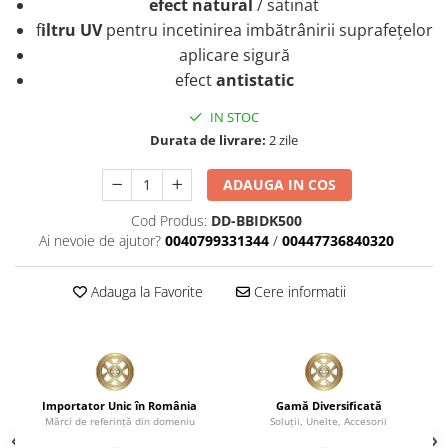
efect natural
/ satinat
f
iltru UV
pentru incetinirea imbătrânirii suprafețelor
aplicare sigură
efect
antistatic
IN STOC
Durata de livrare:
2 zile
ADAUGA IN COS
Cod Produs:
DD-BBIDK500
Ai nevoie de ajutor?
0040799331344
/
00447736840320
Adauga la Favorite
Cere informatii
Importator Unic în România
Gamă Diversificată
Mărci de referinţă din domeniu
Soluţii, Unelte, Accesorii