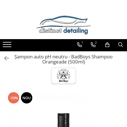
Toate Produsele
Aparate şi Unelte
Unelte Tornador®
1
2
Piese de Schimb Tornador®
Maşini de Polishat
Şampon auto pH neutru - BadBoys Shampoo
Orangeade (500ml)
Talere şi Piese de Schimb
Lămpi Inspecţie şi Lucru
Exterior
Pre-Spălare şi Spălare
Decontaminare
-10%
NOU
Jante şi Anvelope
Compartiment Motor
Sticlă / Geamuri