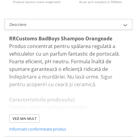
Produse pentru toate exigenţele
Acum prin easybox şi FANbox
Pensule şi Perii
Mănuşi Nitril / Diverse
Descriere
Kit-uri Detailing
Seria PRO (5L & 25L)
RRCustoms BadBoys Shampoo Orangeade
Exterior
Produs concentrat pentru spălarea regulată a
Interior
vehiculelor cu un parfum fantastic de portocală.
Foarte eficient, pH neutru. Formula înaltă de
Jante şi Anvelope
spumare garantează o eficiență ridicată de
Compartiment Motor
îndepărtare a murdăriei. Nu lasă urme. Sigur
Paint Protection Film (PPF)
pentru acoperiri cu ceară și ceramică.
Oferte Speciale
Detailing Outlet
Caracteristicile produsului:
Distinct Lifestyle
Șampon pentru spălarea mâinilor
Acreditări & Training
eficient și foarte spumant
VEZI MAI MULT
Orangeade Parfum
Informatii conformitate produs
sigur pentru vopsea, jante, garnituri, sticlă