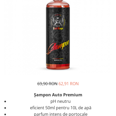
Tratament Plastice
Corecţie
Maşini de Polishat
Paste Polish
Paste Polish Gama Marină
Pad-uri Polish
Degresanţi
Protecţie
Pregătire Suprafeţe
Protecţii Ceramice
Sealant şi Quick Detailer
69,90 RON
62,91 RON
Ceară Auto
Șampon Auto Premium
Interior
pH neutru
Curăţare
eficient 50ml pentru 10L de apă
parfum intens de portocale
Textile