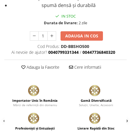
spumă densă și durabilă
Plastice
Piele
IN STOC
Tratamente şi Întreţinere
Durata de livrare:
2 zile
Textile
ADAUGA IN COS
Plastice
Piele
Cod Produs:
DD-BBSHO500
Ai nevoie de ajutor?
0040799331344
/
00447736840320
Odorizante
Accesorii
Adauga la Favorite
Cere informatii
Recondiţionare Piele
Microfibre
Mănuşi Spălare
Prosoape Uscare
Importator Unic în România
Gamă Diversificată
Lavete Microfibră
Mărci de referinţă din domeniu
Soluţii, Unelte, Accesorii
Aplicatoare Microfibră
Accesorii Detailing Auto
Profesionişti şi Entuziaşti
Livrare Rapidă din Stoc
Pulverizatoare