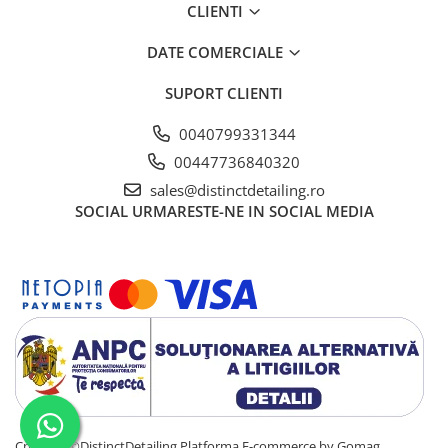
CLIENTI
DATE COMERCIALE
SUPORT CLIENTI
0040799331344
00447736840320
sales@distinctdetailing.ro
SOCIAL
URMARESTE-NE IN SOCIAL MEDIA
Cpyright ©DistinctDetailing
Platforma E-commerce by Gomag