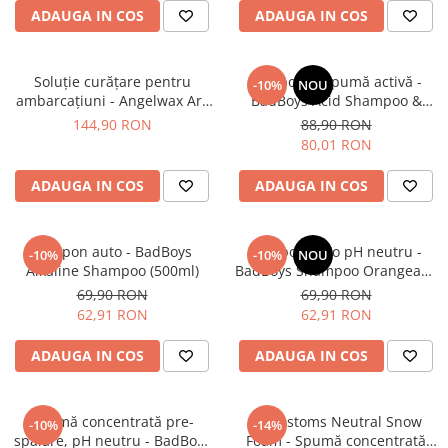
ADAUGA IN COS
ADAUGA IN COS
Soluție curățare pentru
Şampon şi spumă activă -
-10%
NOU
ambarcaţiuni - Angelwax Ark
BadBoys Acid Shampoo &
Marine Gelcoat Cleaner (1L)
Foam (500ml)
144,90 RON
88,90 RON
80,01 RON
ADAUGA IN COS
ADAUGA IN COS
Şampon auto - BadBoys
Şampon auto pH neutru -
-10%
-10%
NOU
Alkaline Shampoo (500ml)
BadBoys Shampoo Orangeade
(500ml)
69,90 RON
69,90 RON
62,91 RON
62,91 RON
ADAUGA IN COS
ADAUGA IN COS
Spumă concentrată pre-
RRCustoms Neutral Snow
-10%
-14%
spălare, pH neutru - BadBoys
Foam - Spumă concentrată