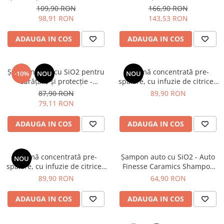
Neutral Snow Foam (1L)
pre-spălare (5L)
109,90 RON
166,90 RON
98,91 RON
143,53 RON
ADAUGA IN COS
ADAUGA IN COS
Şampon auto cu SiO2 pentru
Spumă concentrată pre-
-10%
NOU
NOU
curățare și protecție -
spălare, cu infuzie de citrice -
BadBoys Ceramic Shampoo
Auto Finesse Avalanche
87,90 RON
89,90 RON
(500ml)
Marshmallow (1L)
79,11 RON
ADAUGA IN COS
ADAUGA IN COS
Spumă concentrată pre-
Şampon auto cu SiO2 - Auto
NOU
spălare, cu infuzie de citrice -
Finesse Caramics Shampoo
Auto Finesse Avalanche
(500ml)
89,90 RON
64,90 RON
Strawberry & Mango (1L)
ADAUGA IN COS
ADAUGA IN COS