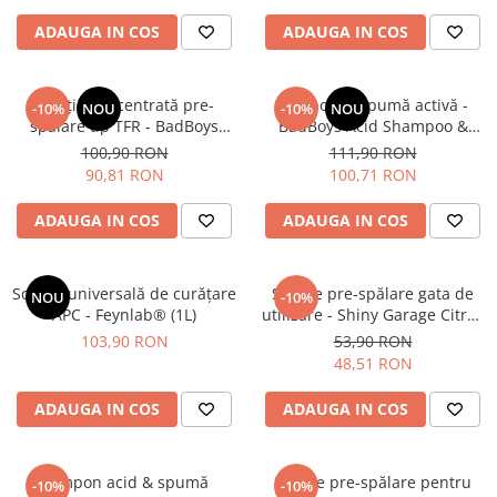
ADAUGA IN COS
ADAUGA IN COS
Soluție concentrată pre-
Şampon şi spumă activă -
-10%
NOU
-10%
NOU
spălare tip TFR - BadBoys
BadBoys Acid Shampoo &
Traffic Film Remover TFR (1L)
Foam (1L)
100,90 RON
111,90 RON
90,81 RON
100,71 RON
ADAUGA IN COS
ADAUGA IN COS
Soluție universală de curățare
Soluție pre-spălare gata de
NOU
-10%
APC - Feynlab® (1L)
utilizare - Shiny Garage Citrus
Pre Cleaner RTU (1L)
103,90 RON
53,90 RON
48,51 RON
ADAUGA IN COS
ADAUGA IN COS
Șampon acid & spumă
Soluție pre-spălare pentru
-10%
-10%