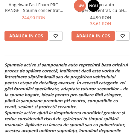
Angelwax Fast Foam PRO
Şampon auto
-14%
NOU
RANGE - Spumă concentrată
superconcentrat, cu pH
pre-spălare, pH neutru (5L)
neutru - Shiny Garage
244,90 RON
44,90 RON
Shampoo One (500ml)
38,61 RON
ADAUGA IN COS
ADAUGA IN COS
Spumele active și șampoanele auto reprezintă baza oricărui
proces de spălare corectă, indiferent dacă este vorba de
întreținere săptămânală sau de pregătirea vehiculului
pentru etape de detailing avansat. În această categorie vei
găsi formulări specializate, adaptate tuturor scenariilor – de
la spume bogate, ideale pentru pre-spălare fără atingere,
până la șampoane premium pH neutru, compatibile cu
ceară, sealant și protecții ceramice.
Spumele active ajută la desprinderea murdăriei grosiere și
reduc considerabil riscul de zgârieturi în timpul spălării
manuale. Aplicate cu lancea de spumă sau cu pulverizator,
acestea acoperă uniform suprafața, înmuiind depunerile