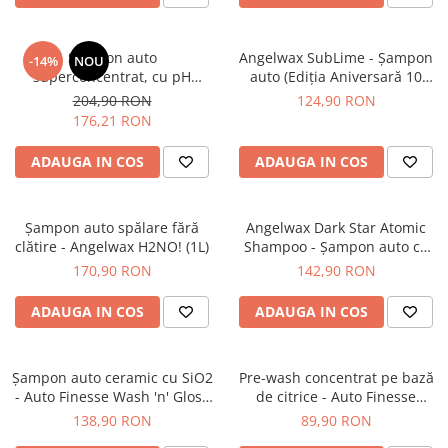
Şampon auto
Angelwax SubLime - Şampon
-14%
NOU
superconcentrat, cu pH
auto (Ediţia Aniversară 10
neutru - Shiny Garage
Years) (500ml)
204,90 RON
124,90 RON
Shampoo One (5L)
176,21 RON
ADAUGA IN COS
ADAUGA IN COS
Şampon auto spălare fără
Angelwax Dark Star Atomic
clătire - Angelwax H2NO! (1L)
Shampoo - Şampon auto cu
infuzie de Graphen (500ml)
170,90 RON
142,90 RON
ADAUGA IN COS
ADAUGA IN COS
Şampon auto ceramic cu SiO2
Pre-wash concentrat pe bază
- Auto Finesse Wash 'n' Gloss
de citrice - Auto Finesse
(1L)
Dynamite TFR (1L)
138,90 RON
89,90 RON