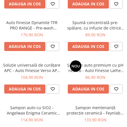
ADAUGA IN COS
ADAUGA IN COS
Auto Finesse Dynamite TFR
Spumă concentrată pre-
PRO RANGE - Pre-wash
spălare, cu infuzie de citrice -
concentrat pe bază de citrice
Auto Finesse Avalanche
170,90 RON
89,90 RON
(5L)
Watermelon (1L)
ADAUGA IN COS
ADAUGA IN COS
Soluție universală de curățare
Șampon auto premium cu pH
NOU
APC - Auto Finesse Verso APC
neutru - Auto Finesse Lather
(All Purpose Cleaner) (1L)
(500ml)
104,90 RON
86,90 RON
ADAUGA IN COS
ADAUGA IN COS
Şampon auto cu SiO2 -
Șampon mentenanță
Angelwax Enigma Ceramic
protecție ceramică - Feynlab®
Infused Shampoo (500ml)
Pure Wash (1L)
114,90 RON
133,90 RON