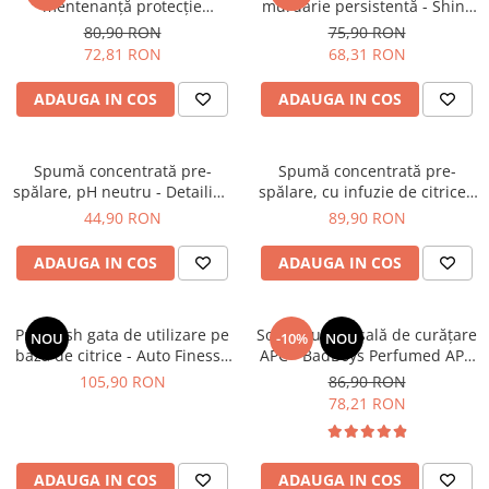
mentenanță protecție
murdărie persistentă - Shiny
ceramică - Shiny Garage
Garage Citrus Infused TFR (1L)
80,90 RON
75,90 RON
Double Sour (1L)
72,81 RON
68,31 RON
ADAUGA IN COS
ADAUGA IN COS
Spumă concentrată pre-
Spumă concentrată pre-
spălare, pH neutru - Detailing
spălare, cu infuzie de citrice -
Kingdom Foam Bath (500ml)
Auto Finesse Avalanche (1L)
44,90 RON
89,90 RON
ADAUGA IN COS
ADAUGA IN COS
Pre-wash gata de utilizare pe
Soluție universală de curățare
NOU
-10%
NOU
bază de citrice - Auto Finesse
APC - BadBoys Perfumed APC
Citrus Power (1L)
(1L)
105,90 RON
86,90 RON
78,21 RON
ADAUGA IN COS
ADAUGA IN COS