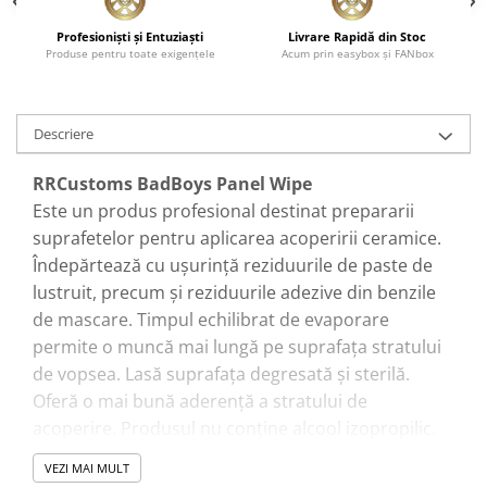
Profesionişti şi Entuziaşti
Livrare Rapidă din Stoc
Produse pentru toate exigenţele
Acum prin easybox şi FANbox
Descriere
RRCustoms BadBoys Panel Wipe
Este un produs profesional destinat prepararii
suprafetelor pentru aplicarea acoperirii ceramice.
Îndepărtează cu ușurință reziduurile de paste de
lustruit, precum și reziduurile adezive din benzile
de mascare. Timpul echilibrat de evaporare
permite o muncă mai lungă pe suprafața stratului
de vopsea. Lasă suprafața degresată și sterilă.
Oferă o mai bună aderență a stratului de
acoperire. Produsul nu conține alcool izopropilic.
VEZI MAI MULT
Mod de utilizare: