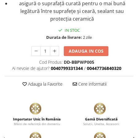
asigură o suprafață curată pentru o mai bună
legătură între suprafețe și ceară, sealant sau
protecția ceramică
IN STOC
Durata de livrare:
2 zile
ADAUGA IN COS
Cod Produs:
DD-BBPWP005
Ai nevoie de ajutor?
0040799331344
/
00447736840320
Adauga la Favorite
Cere informatii
Importator Unic în România
Gamă Diversificată
Mărci de referinţă din domeniu
Soluţii, Unelte, Accesorii