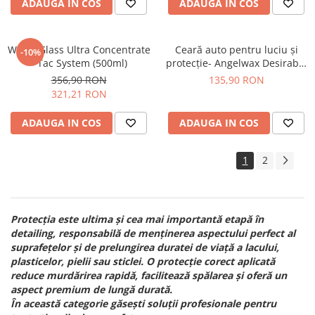
ADAUGA IN COS
ADAUGA IN COS
Water Glass Ultra Concentrate
Ceară auto pentru luciu și
-10%
- Tac System (500ml)
protecție- Angelwax Desirable
Detailing Wax (30ml)
356,90 RON
135,90 RON
321,21 RON
ADAUGA IN COS
ADAUGA IN COS
1
2
Protecția este ultima și cea mai importantă etapă în
detailing, responsabilă de menținerea aspectului perfect al
suprafețelor și de prelungirea duratei de viață a lacului,
plasticelor, pielii sau sticlei. O protecție corect aplicată
reduce murdărirea rapidă, facilitează spălarea și oferă un
aspect premium de lungă durată.
În această categorie găsești soluții profesionale pentru