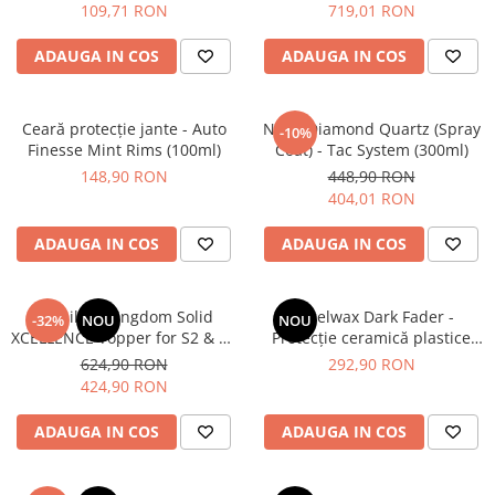
109,71 RON
719,01 RON
ADAUGA IN COS
ADAUGA IN COS
Ceară protecție jante - Auto
Nano Diamond Quartz (Spray
-10%
Finesse Mint Rims (100ml)
Coat) - Tac System (300ml)
148,90 RON
448,90 RON
404,01 RON
ADAUGA IN COS
ADAUGA IN COS
Detailing Kingdom Solid
Angelwax Dark Fader -
-32%
NOU
NOU
XCELLENCE Topper for S2 & S5
Protecție ceramică plastice
- Protecție ceramică
exterioare (50ml)
624,90 RON
292,90 RON
profesională (100ml)
424,90 RON
ADAUGA IN COS
ADAUGA IN COS