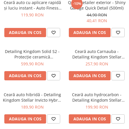
Ceară auto cu aplicare rapidă
Quick detailer exterior - Shiny
-10%
și luciu instant - Auto Finesse
Garage Quick Detail (500ml)
Ceramic Spray Wax (500ml)
119,90 RON
44,90 RON
40,41 RON
ADAUGA IN COS
ADAUGA IN COS
Detailing Kingdom Solid S2 -
Ceară auto Carnauba -
Protecție ceramică
Detailing Kingdom Stellar
profesională (50ml)
Invicto Carnauba (100gr)
599,90 RON
257,90 RON
ADAUGA IN COS
ADAUGA IN COS
Ceară auto hibridă - Detailing
Ceară auto hydrocarbon -
Kingdom Stellar Invicto Hybrid
Detailing Kingdom Stellar
(100gr)
Invicto Hydrocarbon (100gr)
189,90 RON
199,90 RON
ADAUGA IN COS
ADAUGA IN COS