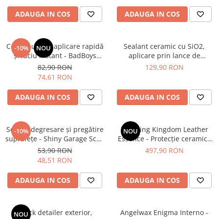
ADAUGA IN COS
ADAUGA IN COS
Ceară auto cu aplicare rapidă
Sealant ceramic cu SiO2,
-10%
NOU
și luciu instant - BadBoys
aplicare prin lance de
Ceramic Hydro Wax (500ml)
spumare - Auto Finesse Lavish
82,90 RON
129,90 RON
(1L)
74,61 RON
ADAUGA IN COS
ADAUGA IN COS
Soluție degresare şi pregătire
Detailing Kingdom Leather
-10%
NOU
suprafeţe - Shiny Garage Scan
Essence - Protecție ceramică
Inspection (500ml)
profesională pentru piele
53,90 RON
497,90 RON
(100ml)
48,51 RON
ADAUGA IN COS
ADAUGA IN COS
Quick detailer exterior,
Angelwax Enigma Interno -
NOU