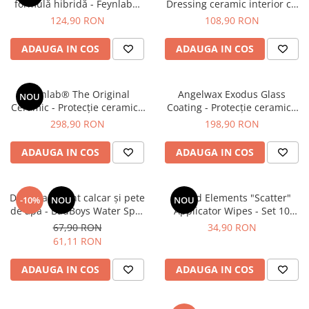
formulă hibridă - Feynlab®
Dressing ceramic interior cu
Hybrid Ceramic Detailer
finisaj mat (OEM) (500ml)
124,90 RON
108,90 RON
(500ml)
ADAUGA IN COS
ADAUGA IN COS
Feynlab® The Original
Angelwax Exodus Glass
NOU
Ceramic - Protecție ceramică
Coating - Protecție ceramică
(40ml)
profesională (50ml)
298,90 RON
198,90 RON
ADAUGA IN COS
ADAUGA IN COS
Decontaminant calcar și pete
Liquid Elements "Scatter"
-10%
NOU
NOU
de apă - BadBoys Water Spot
Applicator Wipes - Set 10
Remover Gel WSR (150ml)
Lavete aplicare protectii
67,90 RON
34,90 RON
ceramice
61,11 RON
ADAUGA IN COS
ADAUGA IN COS