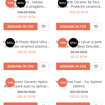
BadBoys IPA - Soluție
Feynlab® Ceramic by Paul
-14%
NOU
NOU
degresare şi pregătire
Dalton - Protecție ceramică
suprafeţe, îndepărtează rapid
profesională (30ml)
184,90 RON
600,90 RON
uleiurile (5L)
159,01 RON
ADAUGA IN COS
ADAUGA IN COS
Feynlab® Plastic Black Ultra -
Decontaminant calcar și pete
NOU
-10%
NOU
Protecție ceramică plastice
de apă - BadBoys Descaler
exterioare (30ml)
(500ml)
248,90 RON
66,90 RON
60,21 RON
ADAUGA IN COS
ADAUGA IN COS
RRCustoms Ceramic Hydro
Water Flow Coat - Tac System
-14%
-10%
Wax - Ceară auto cu aplicare
(300ml)
rapidă și luciu instant (5L)
349,90 RON
369,90 RON
300,91 RON
332,91 RON