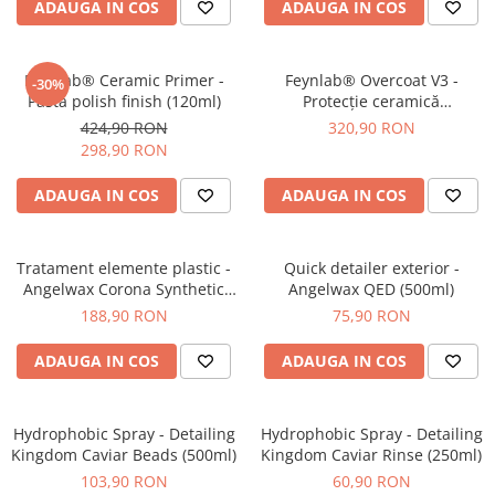
ADAUGA IN COS
ADAUGA IN COS
Feynlab® Ceramic Primer -
Feynlab® Overcoat V3 -
-30%
Pastă polish finish (120ml)
Protecție ceramică
profesională (30ml)
424,90 RON
320,90 RON
298,90 RON
ADAUGA IN COS
ADAUGA IN COS
Tratament elemente plastic -
Quick detailer exterior -
Angelwax Corona Synthetic
Angelwax QED (500ml)
Spray Wax (500ml)
188,90 RON
75,90 RON
ADAUGA IN COS
ADAUGA IN COS
Hydrophobic Spray - Detailing
Hydrophobic Spray - Detailing
Kingdom Caviar Beads (500ml)
Kingdom Caviar Rinse (250ml)
103,90 RON
60,90 RON