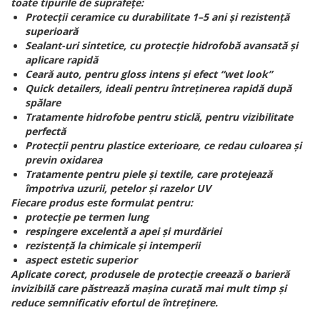
toate tipurile de suprafețe:
Protecții ceramice cu durabilitate 1–5 ani și rezistență
superioară
Sealant-uri sintetice, cu protecție hidrofobă avansată și
aplicare rapidă
Ceară auto, pentru gloss intens și efect “wet look”
Quick detailers, ideali pentru întreținerea rapidă după
spălare
Tratamente hidrofobe pentru sticlă, pentru vizibilitate
perfectă
Protecții pentru plastice exterioare, ce redau culoarea și
previn oxidarea
Tratamente pentru piele și textile, care protejează
împotriva uzurii, petelor și razelor UV
Fiecare produs este formulat pentru:
protecție pe termen lung
respingere excelentă a apei și murdăriei
rezistență la chimicale și intemperii
aspect estetic superior
Aplicate corect, produsele de protecție creează o barieră
invizibilă care păstrează mașina curată mai mult timp și
reduce semnificativ efortul de întreținere.