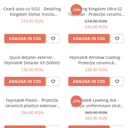
Ceară auto cu SiO2 - Detailing
Detailing Kingdom Ultra S2
-29%
Kingdom Stellar Invicto
Top Coat - Protecție ceramică
Hydrophilic (100gr)
profesională (Topper) (100ml)
219,90 RON
614,90 RON
434,90 RON
ADAUGA IN COS
ADAUGA IN COS
Quick detailer exterior -
Feynlab® Window Coating -
Feynlab® Detailer V3 (500ml)
Protecție ceramică
profesională (60ml kit)
138,90 RON
238,90 RON
ADAUGA IN COS
ADAUGA IN COS
Feynlab® Plastic - Protecție
Feynlab® Leveling Aid -
-27%
ceramică plastice exterioare
Soluție uniformizare strat
(30ml)
ceramic (120ml)
284,90 RON
369,90 RON
269,90 RON