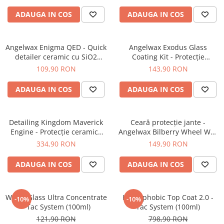
ADAUGA IN COS
ADAUGA IN COS
Angelwax Enigma QED - Quick
Angelwax Exodus Glass
detailer ceramic cu SiO2
Coating Kit - Protecție
(500ml)
ceramică profesională (15ml
109,90 RON
143,90 RON
kit)
ADAUGA IN COS
ADAUGA IN COS
Detailing Kingdom Maverick
Ceară protecție jante -
Engine - Protecție ceramică
Angelwax Bilberry Wheel Wax
profesională (100ml)
(150ml)
334,90 RON
149,90 RON
ADAUGA IN COS
ADAUGA IN COS
Water Glass Ultra Concentrate
Hydrophobic Top Coat 2.0 -
-10%
-10%
- Tac System (100ml)
Tac System (100ml)
121,90 RON
798,90 RON