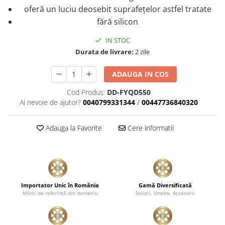
oferă un luciu deosebit suprafețelor astfel tratate
Plastice
f
ără silicon
Piele
Tratamente şi Întreţinere
IN STOC
Textile
Durata de livrare:
2 zile
Plastice
ADAUGA IN COS
Piele
Odorizante
Cod Produs:
DD-FYQD550
Ai nevoie de ajutor?
0040799331344
/
00447736840320
Accesorii
Recondiţionare Piele
Adauga la Favorite
Cere informatii
Microfibre
Mănuşi Spălare
Prosoape Uscare
Lavete Microfibră
Importator Unic în România
Gamă Diversificată
Aplicatoare Microfibră
Mărci de referinţă din domeniu
Soluţii, Unelte, Accesorii
Accesorii Detailing Auto
Pulverizatoare