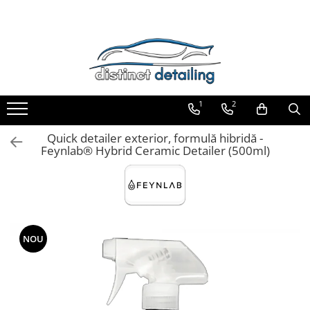
Toate Produsele
Aparate şi Unelte
Unelte Tornador®
1
2
Piese de Schimb Tornador®
Maşini de Polishat
Quick detailer exterior, formulă hibridă -
Feynlab® Hybrid Ceramic Detailer (500ml)
Talere şi Piese de Schimb
Lămpi Inspecţie şi Lucru
Exterior
Pre-Spălare şi Spălare
Decontaminare
NOU
Jante şi Anvelope
Compartiment Motor
Sticlă / Geamuri