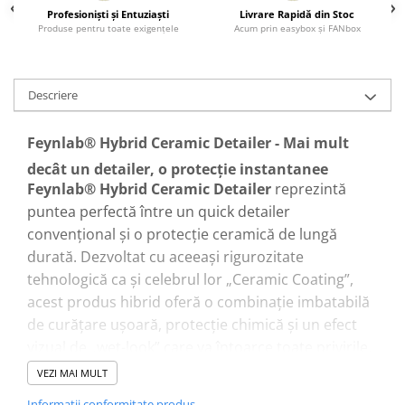
Profesionişti şi Entuziaşti
Livrare Rapidă din Stoc
Pensule şi Perii
Produse pentru toate exigenţele
Acum prin easybox şi FANbox
Mănuşi Nitril / Diverse
Kit-uri Detailing
Descriere
Seria PRO (5L & 25L)
Exterior
Feynlab® Hybrid Ceramic Detailer - Mai mult
Interior
decât un detailer, o protecție instantanee
Jante şi Anvelope
Feynlab® Hybrid Ceramic Detailer
reprezintă
puntea perfectă între un quick detailer
Compartiment Motor
convențional și o protecție ceramică de lungă
Paint Protection Film (PPF)
durată. Dezvoltat cu aceeași rigurozitate
Oferte Speciale
tehnologică ca și celebrul lor „Ceramic Coating”,
Detailing Outlet
acest produs hibrid oferă o combinație imbatabilă
Distinct Lifestyle
de curățare ușoară, protecție chimică și un efect
Acreditări & Training
vizual de „wet-look” care va întoarce toate privirile.
Este soluția ideală pentru a adăuga un strat
VEZI MAI MULT
suplimentar de protecție după fiecare spălare sau
Informatii conformitate produs