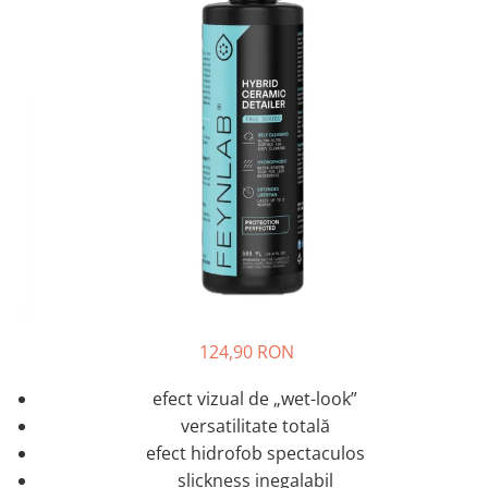
Tratament Plastice
Corecţie
Maşini de Polishat
Paste Polish
Paste Polish Gama Marină
Pad-uri Polish
Degresanţi
Protecţie
Pregătire Suprafeţe
Protecţii Ceramice
Sealant şi Quick Detailer
124,90 RON
Ceară Auto
efect vizual de „wet-look”
Interior
versatilitate totală
Curăţare
efect hidrofob spectaculos
slickness inegalabil
Textile