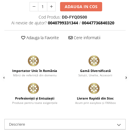
Plastice
ADAUGA IN COS
Piele
Cod Produs:
DD-FYQD500
Tratamente şi Întreţinere
Ai nevoie de ajutor?
0040799331344
/
00447736840320
Textile
Plastice
Adauga la Favorite
Cere informatii
Piele
Odorizante
Accesorii
Recondiţionare Piele
Importator Unic în România
Gamă Diversificată
Mărci de referinţă din domeniu
Soluţii, Unelte, Accesorii
Microfibre
Mănuşi Spălare
Prosoape Uscare
Profesionişti şi Entuziaşti
Livrare Rapidă din Stoc
Lavete Microfibră
Produse pentru toate exigenţele
Acum prin easybox şi FANbox
Aplicatoare Microfibră
Accesorii Detailing Auto
Descriere
Pulverizatoare