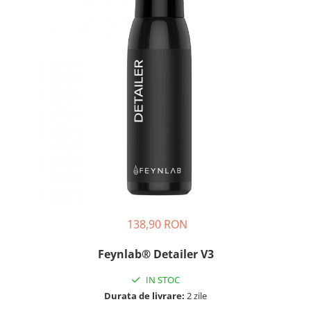
Tratament Plastice
Corecţie
Maşini de Polishat
Paste Polish
Paste Polish Gama Marină
Pad-uri Polish
Degresanţi
Protecţie
Pregătire Suprafeţe
Protecţii Ceramice
Sealant şi Quick Detailer
138,90 RON
Ceară Auto
Feynlab® Detailer V3
Interior
IN STOC
Curăţare
Durata de livrare:
2 zile
Textile