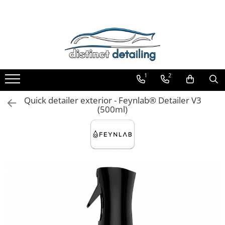
Toate Produsele
Aparate şi Unelte
Unelte Tornador®
1
2
Piese de Schimb Tornador®
Maşini de Polishat
Quick detailer exterior - Feynlab® Detailer V3
(500ml)
Talere şi Piese de Schimb
Lămpi Inspecţie şi Lucru
Exterior
Pre-Spălare şi Spălare
Decontaminare
Jante şi Anvelope
Compartiment Motor
Sticlă / Geamuri