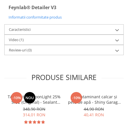
Feynlab® Detailer V3
Pensule şi Perii
Mănuşi Nitril / Diverse
Informatii conformitate produs
Kit-uri Detailing
Caracteristici
Seria PRO (5L & 25L)
Video
(1)
Exterior
Interior
Review-uri
(0)
Jante şi Anvelope
Compartiment Motor
PRODUSE SIMILARE
Paint Protection Film (PPF)
Oferte Speciale
Detailing Outlet
TAC System MoonLight 25%
Decontaminant calcar și
Distinct Lifestyle
-10%
NOU
-10%
SiO2 (Original) - Sealant
pete de apă - Shiny Garage
Acreditări & Training
ceramic pentru
Spot Off (500ml)
348,90 RON
44,90 RON
autovehicule și motociclete
314,01 RON
40,41 RON
(250ml)