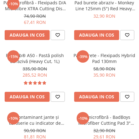
Pad microfibră - Flexipads D/A
Pad burete abraziv - Monkey
-10%
Microfibre XTRA Cutting Disc
Line 125mm (5") Red Heavy-
6" (155mm)
Cut Pad
74,90 RON
32,90 RON
67,41 RON
ADAUGA IN COS
ADAUGA IN COS
Feynlab® A50 - Pastă polish
Pad burete - Flexipads Hybrid
-15%
-39%
abrazivă (Heavy Cut, 1L)
Pad 130mm
335,90 RON
58,90 RON
285,52 RON
35,90 RON
ADAUGA IN COS
ADAUGA IN COS
Decontaminant jante și
Pad microfibră - BadBoys
-10%
-10%
caroserie cu indicator de
Microfiber Cutting Pad 3"
reacție (efect sângerare) -
(75mm)
90,90 RON
32,90 RON
Shiny Garage D-Tox One Iron
81,81 RON
29,61 RON