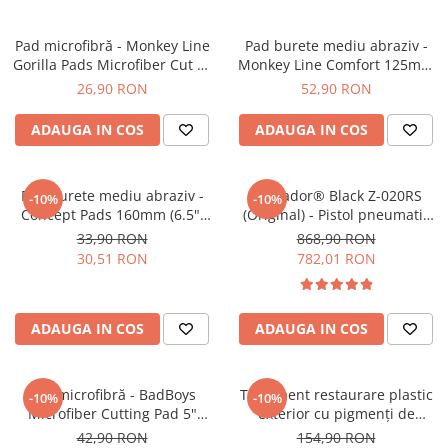
Pad microfibră - Monkey Line
Pad burete mediu abraziv -
Gorilla Pads Microfiber Cut N'
Monkey Line Comfort 125mm
Polish Pad 80mm
(5") Medium Polishing
26,90 RON
52,90 RON
ADAUGA IN COS
ADAUGA IN COS
Pad burete mediu abraziv -
Tornador® Black Z-020RS
-10%
-10%
Concept Pads 160mm (6.5")
(Original) - Pistol pneumatic
Yellow Polishing Pad
pentru curățare
33,90 RON
868,90 RON
30,51 RON
782,01 RON
ADAUGA IN COS
ADAUGA IN COS
Pad microfibră - BadBoys
Tratament restaurare plastic
-10%
-10%
Microfiber Cutting Pad 5"
exterior cu pigmenți de
(125mm)
carbon, 56ml - Solution Finish
42,90 RON
154,90 RON