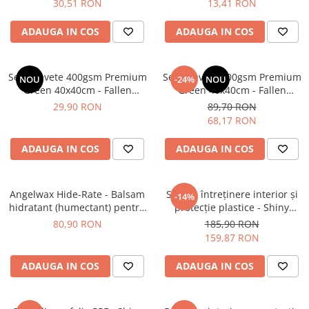
30,51 RON
13,41 RON
ADAUGA IN COS
ADAUGA IN COS
Set 3 Lavete 400gsm Premium
Set 9 Lavete 400gsm Premium
NOU
-24%
NOU
Green 40x40cm - Fallen
Green 40x40cm - Fallen
Angels Microfibres
Angels Microfibres
29,90 RON
89,70 RON
68,17 RON
ADAUGA IN COS
ADAUGA IN COS
Angelwax Hide-Rate - Balsam
Soluție întreținere interior și
-14%
hidratant (humectant) pentru
protecție plastice - Shiny
piele naturală (250ml)
Garage Interior QD (5L)
80,90 RON
185,90 RON
159,87 RON
ADAUGA IN COS
ADAUGA IN COS