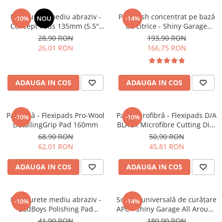
Pad burete mediu abraziv -
Pre-wash concentrat pe bază
-10%
NOU
-14%
Concept Pads 135mm (5.5")
de citrice - Shiny Garage
Yellow Polishing Pad
Citrus Infused TFR (5L)
28,90 RON
193,90 RON
26,01 RON
166,75 RON
ADAUGA IN COS
ADAUGA IN COS
Pad lână - Flexipads Pro-Wool
Pad microfibră - Flexipads D/A
-10%
-10%
DetailingGrip Pad 160mm
BLACK Microfibre Cutting Disc
5" (125mm)
68,90 RON
50,90 RON
62,01 RON
45,81 RON
ADAUGA IN COS
ADAUGA IN COS
Pad burete mediu abraziv -
Soluție universală de curățare
-10%
-14%
BadBoys Polishing Pad
APC - Shiny Garage All Around
130/150mm
APC (5L)
41,90 RON
180,90 RON