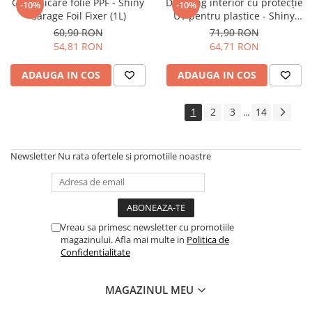
Gel aplicare folie PPF - Shiny
Dressing interior cu protecție
-10%
-10%
Garage Foil Fixer (1L)
UV pentru plastice - Shiny
Garage Satin (500ml)
60,90 RON
71,90 RON
54,81 RON
64,71 RON
ADAUGA IN COS
ADAUGA IN COS
1
2
3
14
...
Newsletter
Nu rata ofertele si promotiile noastre
Vreau sa primesc newsletter cu promotiile
magazinului. Afla mai multe in
Politica de
Confidentialitate
MAGAZINUL MEU