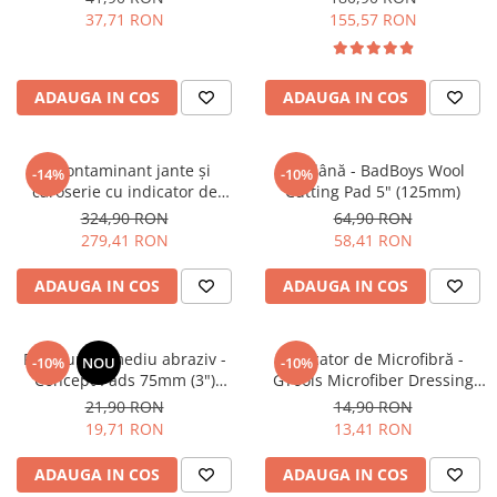
37,71 RON
155,57 RON
ADAUGA IN COS
ADAUGA IN COS
Decontaminant jante și
Pad lână - BadBoys Wool
-14%
-10%
caroserie cu indicator de
Cutting Pad 5" (125mm)
reacție - Shiny Garage D-Tox
324,90 RON
64,90 RON
One Iron Remover (5L)
279,41 RON
58,41 RON
ADAUGA IN COS
ADAUGA IN COS
Pad burete mediu abraziv -
Aplicator de Microfibră -
-10%
NOU
-10%
Concept Pads 75mm (3")
GTools Microfiber Dressing
Orange Medium-Cut Pad
Applicator
21,90 RON
14,90 RON
19,71 RON
13,41 RON
ADAUGA IN COS
ADAUGA IN COS