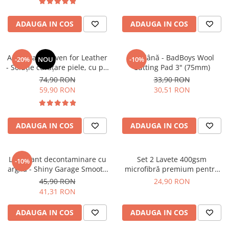
ADAUGA IN COS
ADAUGA IN COS
Angelwax Heaven for Leather
Pad lână - BadBoys Wool
-20%
NOU
-10%
- Soluție curățare piele, cu pH
Cutting Pad 3" (75mm)
neutru (500ml)
74,90 RON
33,90 RON
59,90 RON
30,51 RON
ADAUGA IN COS
ADAUGA IN COS
Lubrifiant decontaminare cu
Set 2 Lavete 400gsm
-10%
argilă - Shiny Garage Smooth
microfibră premium pentru
Clay Lube (500ml)
interior - Premium Microfibres
45,90 RON
24,90 RON
White Towels
41,31 RON
ADAUGA IN COS
ADAUGA IN COS