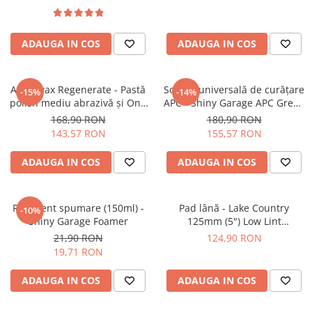
Remover (1L)
ADAUGA IN COS
ADAUGA IN COS
Angelwax Regenerate - Pastă
Soluție universală de curățare
-15%
-14%
polish mediu abrazivă şi One
APC - Shiny Garage APC Green
Step (Medium Cut, 500ml)
(5L)
168,90 RON
180,90 RON
143,57 RON
155,57 RON
ADAUGA IN COS
ADAUGA IN COS
Recipient spumare (150ml) -
Pad lână - Lake Country
-10%
Shiny Garage Foamer
125mm (5") Low Lint
Prewashed Lambswool Pad
21,90 RON
124,90 RON
19,71 RON
ADAUGA IN COS
ADAUGA IN COS