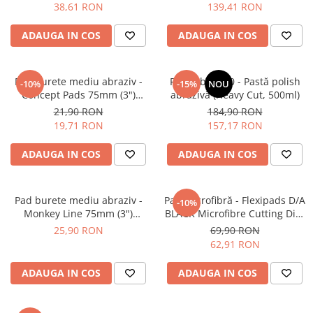
Black Trim Restorer (56ml)
38,61 RON
139,41 RON
ADAUGA IN COS
ADAUGA IN COS
Pad burete mediu abraziv -
Feynlab® A50 - Pastă polish
-10%
-15%
NOU
Concept Pads 75mm (3")
abrazivă (Heavy Cut, 500ml)
Yellow Polishing Pad
21,90 RON
184,90 RON
19,71 RON
157,17 RON
ADAUGA IN COS
ADAUGA IN COS
Pad burete mediu abraziv -
Pad microfibră - Flexipads D/A
-10%
Monkey Line 75mm (3")
BLACK Microfibre Cutting Disc
Orange Medium-Cut Pad
6" (150mm)
25,90 RON
69,90 RON
62,91 RON
ADAUGA IN COS
ADAUGA IN COS