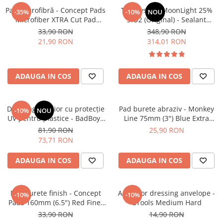
Pad microfibră - Concept Pads
TAC System MoonLight 25%
-35%
-10%
NOU
Microfiber XTRA Cut Pad
SiO2 (Original) - Sealant
135mm
ceramic pentru autovehicule
33,90 RON
348,90 RON
și motociclete (250ml)
21,90 RON
314,01 RON
ADAUGA IN COS
ADAUGA IN COS
Dressing interior cu protecție
Pad burete abraziv - Monkey
-10%
NOU
UV pentru plastice - BadBoys
Line 75mm (3") Blue Extra
Interior Dressing Boys (500ml)
Heavy-Cut Pad
81,90 RON
25,90 RON
73,71 RON
ADAUGA IN COS
ADAUGA IN COS
Pad burete finish - Concept
Aplicator dressing anvelope -
-10%
-10%
Pads 160mm (6.5") Red Fine-
GTools Medium Hard
Cut Pad
33,90 RON
14,90 RON