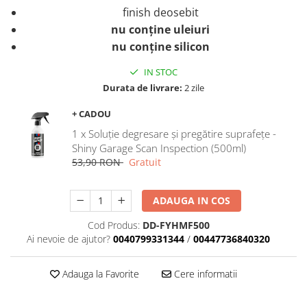
finish deosebit
nu conţine uleiuri
nu conţine silicon
IN STOC
Durata de livrare:
2 zile
+ CADOU
1 x Soluție degresare şi pregătire suprafeţe -
Shiny Garage Scan Inspection (500ml)
53,90 RON
Gratuit
ADAUGA IN COS
Cod Produs:
DD-FYHMF500
Ai nevoie de ajutor?
0040799331344
/
00447736840320
Adauga la Favorite
Cere informatii