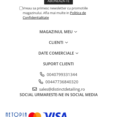
profund, asemănător unei oglinzi, care aduce
Vreau sa primesc newsletter cu promotiile
vopseaua la viață.
magazinului. Afla mai multe in
Politica de
Confidentialitate
MAGAZINUL MEU
CLIENTI
DATE COMERCIALE
SUPORT CLIENTI
0040799331344
00447736840320
sales@distinctdetailing.ro
SOCIAL
URMARESTE-NE IN SOCIAL MEDIA