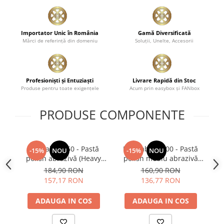
Importator Unic în România
Gamă Diversificată
Mărci de referinţă din domeniu
Soluţii, Unelte, Accesorii
Profesionişti şi Entuziaşti
Livrare Rapidă din Stoc
Produse pentru toate exigenţele
Acum prin easybox şi FANbox
PRODUSE COMPONENTE
Feynlab® A50 - Pastă
Feynlab® A500 - Pastă
F
-15%
NOU
-15%
NOU
polish abrazivă (Heavy
polish mediu abrazivă
Cut, 500ml)
(Medium Cut, 500ml)
184,90 RON
160,90 RON
157,17 RON
136,77 RON
ADAUGA IN COS
ADAUGA IN COS