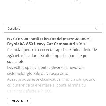
Descriere
Feynlab® A50 - Pastă polish abrazivă (Heavy Cut, 500ml)
Feynlab® A50 Heavy Cut Compound
a fost
formulat pentru a corecta rapid si elimina definitiv
zgârieturile adanci si alte imperfecţiuni de pe
suprafete.
Dezvoltat special pentru diversele nevoi ale
sistemelor globale de vopsea auto.
Acest produs este clasificat ca fiind un compound
cu putere de taiere mare si poate elimina cu
usurință defectele P1000.
Tehnologia avansată abrazivă cu oxid de aluminiu
VEZI MAI MULT
permite îndepărtarea rapidă a defectelor, lăsând în