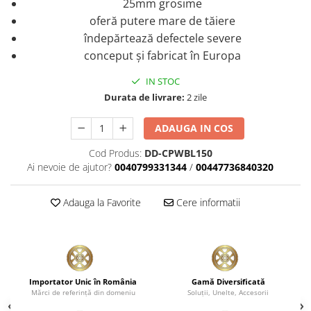
25mm grosime
Plastice
oferă putere mare de tăiere
Piele
îndepărtează defectele severe
Tratamente şi Întreţinere
conceput şi fabricat în Europa
Textile
IN STOC
Plastice
Durata de livrare:
2 zile
Piele
Odorizante
ADAUGA IN COS
Accesorii
Cod Produs:
DD-CPWBL150
Ai nevoie de ajutor?
0040799331344
/
00447736840320
Recondiţionare Piele
Microfibre
Adauga la Favorite
Cere informatii
Mănuşi Spălare
Prosoape Uscare
Lavete Microfibră
Aplicatoare Microfibră
Importator Unic în România
Gamă Diversificată
Accesorii Detailing Auto
Mărci de referinţă din domeniu
Soluţii, Unelte, Accesorii
Pulverizatoare