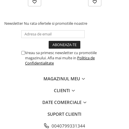
sau a oxidării. Spuma albastră este recomandată
pentru prima etapă de lucru, în combinație cu
paste abrazive de tăiere.
Newsletter
Nu rata ofertele si promotiile noastre
Toate pad-urile sunt disponibile în mărimile 3", 5" și
6"
Vreau sa primesc newsletter cu promotiile
Caracteristici:
magazinului. Afla mai multe in
Politica de
- pentru maşini rotative
Confidentialitate
- burete şi velcro de calitate
- dimensiuni: velcro 125mm / contact la suprafață
MAGAZINUL MEU
145mm
CLIENTI
- grosime 25mm
DATE COMERCIALE
SUPORT CLIENTI
0040799331344