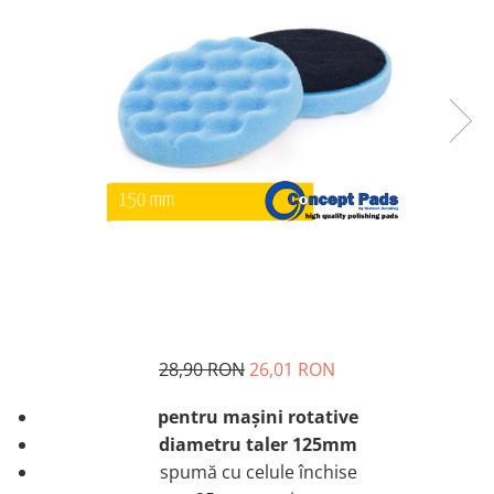
Tratament Plastice
Corecţie
Maşini de Polishat
Paste Polish
Paste Polish Gama Marină
Pad-uri Polish
Degresanţi
Protecţie
Pregătire Suprafeţe
Protecţii Ceramice
Sealant şi Quick Detailer
28,90 RON
26,01 RON
Ceară Auto
pentru maşini rotative
Interior
diametru taler 125mm
Curăţare
spumă cu celule închise
Textile