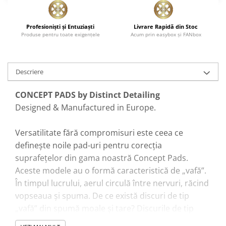
Pensule şi Perii
Profesionişti şi Entuziaşti
Livrare Rapidă din Stoc
Mănuşi Nitril / Diverse
Produse pentru toate exigenţele
Acum prin easybox şi FANbox
Kit-uri Detailing
Seria PRO (5L & 25L)
Exterior
Descriere
Interior
CONCEPT PADS by Distinct Detailing
Jante şi Anvelope
Designed & Manufactured in Europe.
Compartiment Motor
Versatilitate fără compromisuri este ceea ce
Paint Protection Film (PPF)
definește noile pad-uri pentru corecția
Oferte Speciale
suprafețelor din gama noastră Concept Pads.
Detailing Outlet
Aceste modele au o formă caracteristică de „vafă”.
Distinct Lifestyle
În timpul lucrului, aerul circulă între nervuri, răcind
Acreditări & Training
vopseaua și spuma. De ce există discuri de tip
„vafă” din spumă moale și tare? Discurile de tip
„vafă” din spumă moale sunt folosite în mod