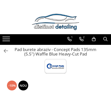
Toate Produsele
Aparate şi Unelte
Unelte Tornador®
1
2
Piese de Schimb Tornador®
Maşini de Polishat
Pad burete abraziv - Concept Pads 135mm
(5.5") Waffle Blue Heavy-Cut Pad
Talere şi Piese de Schimb
Lămpi Inspecţie şi Lucru
Exterior
Pre-Spălare şi Spălare
Decontaminare
-10%
NOU
Jante şi Anvelope
Compartiment Motor
Sticlă / Geamuri