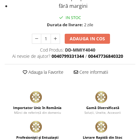
fără margini
IN STOC
Durata de livrare:
2 zile
ADAUGA IN COS
Cod Produs:
DD-MMIY4040
Ai nevoie de ajutor?
0040799331344
/
00447736840320
Adauga la Favorite
Cere informatii
Importator Unic în România
Gamă Diversificată
Mărci de referinţă din domeniu
Soluţii, Unelte, Accesorii
Profesionişti şi Entuziaşti
Livrare Rapidă din Stoc