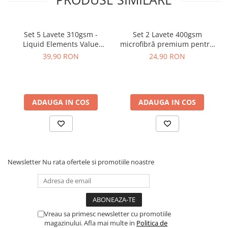
Set 5 Lavete 310gsm -
Set 2 Lavete 400gsm
Liquid Elements Value
microfibră premium pentru
Microfibres Blue
interior - Premium
39,90 RON
24,90 RON
Microfibres White Towels
ADAUGA IN COS
ADAUGA IN COS
Newsletter
Nu rata ofertele si promotiile noastre
Vreau sa primesc newsletter cu promotiile
magazinului. Afla mai multe in
Politica de