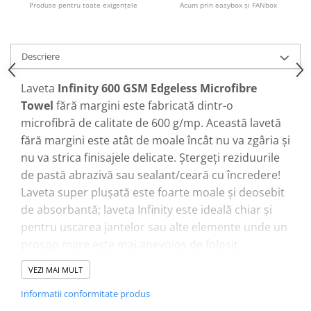
Produse pentru toate exigenţele
Acum prin easybox şi FANbox
Descriere
Laveta
Infinity 600 GSM Edgeless Microfibre
Towel
fără margini este fabricată dintr-o
microfibră de calitate de 600 g/mp. Această lavetă
fără margini este atât de moale încât nu va zgâria și
nu va strica finisajele delicate. Ștergeți reziduurile
de pastă abrazivă sau sealant/ceară cu încredere!
Laveta super plușată este foarte moale și deosebit
de absorbantă; laveta Infinity este ideală chiar și
pentru uscarea jantelor sau alte elemente unde un
prosop mare este mai anevoios de folosit.
Laveta din microfibră
Infinity 600 GSM Edgeless
VEZI MAI MULT
este laveta perfectă pentru buffing.
Informatii conformitate produs
Acest produs se poate spăla în mașina de spălat