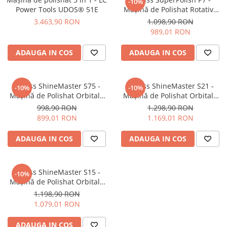
-10%
Power Tools UDOS® 51E
Mașină de Polishat Rotativă
Pensule şi Perii
(Taler 125mm)
3.463,90 RON
1.098,90 RON
Mănuşi Nitril / Diverse
989,01 RON
Kit-uri Detailing
ADAUGA IN COS
ADAUGA IN COS
Seria PRO (5L & 25L)
Exterior
Krauss ShineMaster S75 -
Krauss ShineMaster S21 -
Interior
-10%
-10%
Mașină de Polishat Orbitală
Mașină de Polishat Orbitală
Jante şi Anvelope
(12mm)
(21mm)
998,90 RON
1.298,90 RON
899,01 RON
1.169,01 RON
Compartiment Motor
Paint Protection Film (PPF)
ADAUGA IN COS
ADAUGA IN COS
Oferte Speciale
Detailing Outlet
Krauss ShineMaster S15 -
Distinct Lifestyle
-10%
Mașină de Polishat Orbitală
Acreditări & Training
(15mm)
1.198,90 RON
1.079,01 RON
ADAUGA IN COS