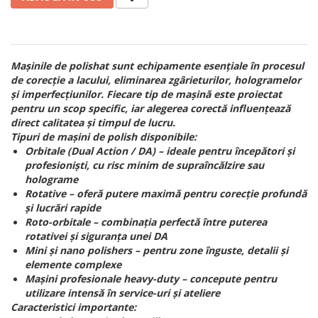
Mașinile de polishat sunt echipamente esențiale în procesul
de corecție a lacului, eliminarea zgârieturilor, hologramelor
și imperfecțiunilor. Fiecare tip de mașină este proiectat
pentru un scop specific, iar alegerea corectă influențează
direct calitatea și timpul de lucru.
Tipuri de mașini de polish disponibile:
Orbitale (Dual Action / DA) – ideale pentru începători și
profesioniști, cu risc minim de supraîncălzire sau
holograme
Rotative – oferă putere maximă pentru corecție profundă
și lucrări rapide
Roto-orbitale – combinația perfectă între puterea
rotativei și siguranța unei DA
Mini și nano polishers – pentru zone înguste, detalii și
elemente complexe
Mașini profesionale heavy-duty – concepute pentru
utilizare intensă în service-uri și ateliere
Caracteristici importante: