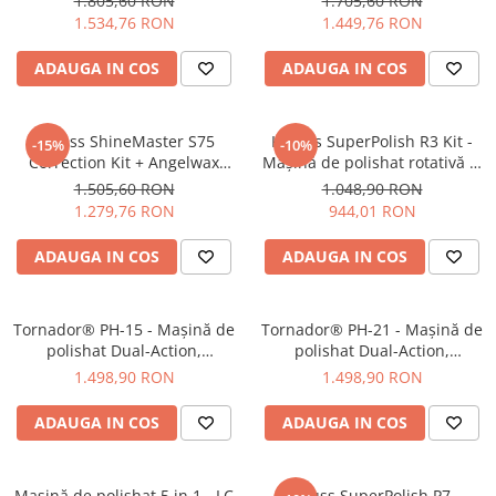
1.805,60 RON
1.705,60 RON
Plastice
1.534,76 RON
1.449,76 RON
Piele
ADAUGA IN COS
ADAUGA IN COS
Tratamente şi Întreţinere
Textile
Plastice
Krauss ShineMaster S75
Krauss SuperPolish R3 Kit -
-15%
-10%
Correction Kit + Angelwax
Maşină de polishat rotativă şi
Piele
Compounds 3x 500ml
accesorii
1.505,60 RON
1.048,90 RON
Odorizante
1.279,76 RON
944,01 RON
Accesorii
ADAUGA IN COS
ADAUGA IN COS
Recondiţionare Piele
Microfibre
Mănuşi Spălare
Tornador® PH-15 - Maşină de
Tornador® PH-21 - Maşină de
polishat Dual-Action,
polishat Dual-Action,
Prosoape Uscare
excentric 15mm
excentric 21mm
1.498,90 RON
1.498,90 RON
Lavete Microfibră
ADAUGA IN COS
ADAUGA IN COS
Aplicatoare Microfibră
Accesorii Detailing Auto
Pulverizatoare
Maşină de polishat 5 in 1 - LC
Krauss SuperPolish P7 -