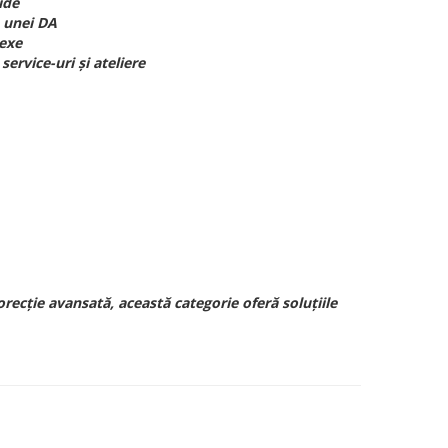
ide
a unei DA
lexe
ervice-uri și ateliere
ecție avansată, această categorie oferă soluțiile