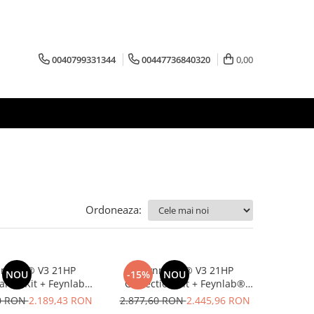
0040799331344
00447736840320
0,00
Ordoneaza:
nmach® V3 21HP
Feynmach® V3 21HP
NOU
-15%
NOU
ance Kit + Feynlab®
Correction Kit + Feynlab®
Heavy Cut 500ml
Compounds 3x 500ml
80 RON
2.189,43 RON
2.877,60 RON
2.445,96 RON