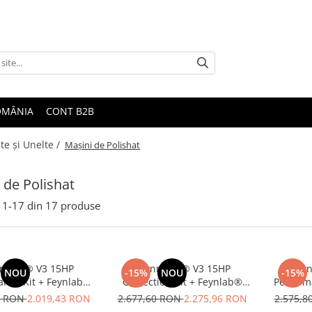
ROMÂNIA
CONT B2B
te şi Unelte /
Maşini de Polishat
 de Polishat
1-
17
din
17
produse
mach® V3 15HP
Feynmach® V3 15HP
Fey
NOU
-15%
NOU
-15%
ance Kit + Feynlab®
Correction Kit + Feynlab®
Perform
Heavy Cut 500ml
Compounds 3x 500ml
A50 
0 RON
2.019,43 RON
2.677,60 RON
2.275,96 RON
2.575,