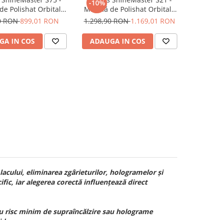
-10%
de Polishat Orbitală
Mașină de Polishat Orbitală
(12mm)
(21mm)
0 RON
899,01 RON
1.298,90 RON
1.169,01 RON
GA IN COS
ADAUGA IN COS
acului, eliminarea zgârieturilor, hologramelor și
fic, iar alegerea corectă influențează direct
 cu risc minim de supraîncălzire sau holograme