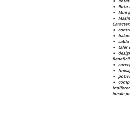
Rotat
Roto-o
Pensule şi Perii
Mini 
Mănuşi Nitril / Diverse
Mașini
Caracter
Kit-uri Detailing
contro
Seria PRO (5L & 25L)
balans
Exterior
cablu
taler
Interior
desig
Jante şi Anvelope
Beneficii
corecț
Compartiment Motor
finisa
potriv
Paint Protection Film (PPF)
compat
Oferte Speciale
Indifere
Detailing Outlet
ideale p
Distinct Lifestyle
Acreditări & Training