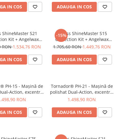
GA IN COS
ADAUGA IN COS
s ShineMaster S21
Krauss ShineMaster S15
-15%
tion Kit + Angelwax
Correction Kit + Angelwax
ounds 3x 500ml
Compounds 3x 500ml
60 RON
1.534,76 RON
1.705,60 RON
1.449,76 RON
GA IN COS
ADAUGA IN COS
® PH-15 - Maşină de
Tornador® PH-21 - Maşină de
Dual-Action, excentric
polishat Dual-Action, excentric
15mm
21mm
1.498,90 RON
1.498,90 RON
GA IN COS
ADAUGA IN COS
 ShineMaster S75 -
Krauss ShineMaster S21 -