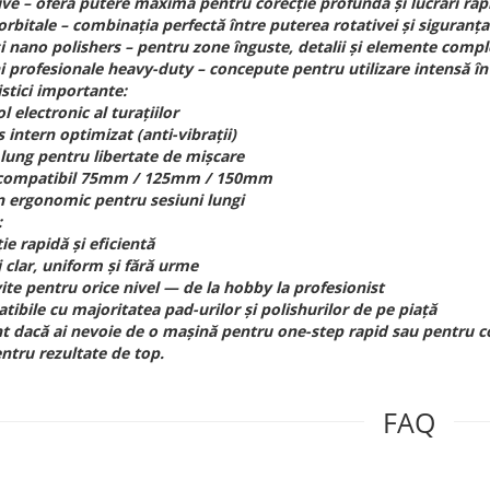
ive – oferă putere maximă pentru corecție profundă și lucrări rap
rbitale – combinația perfectă între puterea rotativei și siguranț
și nano polishers – pentru zone înguste, detalii și elemente comp
 profesionale heavy-duty – concepute pentru utilizare intensă în s
istici importante:
l electronic al turațiilor
 intern optimizat (anti-vibrații)
 lung pentru libertate de mișcare
 compatibil 75mm / 125mm / 150mm
n ergonomic pentru sesiuni lungi
:
ie rapidă și eficientă
j clar, uniform și fără urme
ite pentru orice nivel — de la hobby la profesionist
ibile cu majoritatea pad-urilor și polishurilor de pe piață
nt dacă ai nevoie de o mașină pentru one-step rapid sau pentru cor
entru rezultate de top.
FAQ