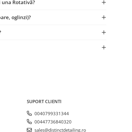
i una Rotativă?
re, oglinzi)?
?
SUPORT CLIENTI
0040799331344
00447736840320
sales@distinctdetailing.ro