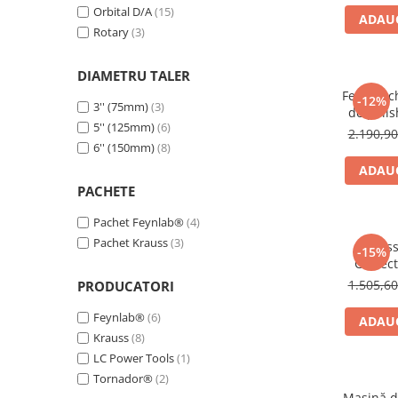
Orbital D/A
(15)
Tratament Plastice
ADAUG
Rotary
(3)
Corecţie
Maşini de Polishat
DIAMETRU TALER
Feynmach
Paste Polish
-12%
3'' (75mm)
(3)
de polis
Paste Polish Gama Marină
5'' (125mm)
(6)
2.190,9
6'' (150mm)
(8)
Pad-uri Polish
ADAUG
Degresanţi
PACHETE
Protecţie
Pachet Feynlab®
(4)
Pregătire Suprafeţe
Pachet Krauss
(3)
Krauss
-15%
Protecţii Ceramice
Correct
Comp
1.505,6
Sealant şi Quick Detailer
PRODUCATORI
Ceară Auto
Feynlab®
(6)
ADAUG
Krauss
(8)
Interior
LC Power Tools
(1)
Curăţare
Tornador®
(2)
Textile
Maşină de