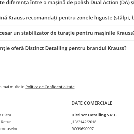
te diferența între o mașină de polish Dual Action (DA) ș
nă Krauss recomandați pentru zonele înguste (stâlpi, ba
cesar un stabilizator de turație pentru mașinile Krauss
nție oferă Distinct Detailing pentru brandul Krauss?
la mai multe in
Politica de Confidentialitate
DATE COMERCIALE
 Plata
Distinct Detailing S.R.L.
e Retur
J13/2142/2018
Produselor
RO39690097