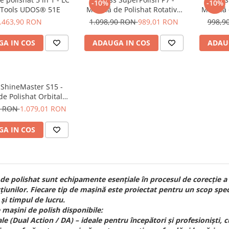
-10%
-10%
 Tools UDOS® 51E
Mașină de Polishat Rotativă
Mașină 
(Taler 125mm)
.463,90 RON
1.098,90 RON
989,01 RON
998,9
A IN COS
ADAUGA IN COS
ADAU
 ShineMaster S15 -
e Polishat Orbitală
(15mm)
0 RON
1.079,01 RON
A IN COS
 de polishat sunt echipamente esențiale în procesul de corecție a l
iunilor. Fiecare tip de mașină este proiectat pentru un scop speci
 și timpul de lucru.
 mașini de polish disponibile:
le (Dual Action / DA) – ideale pentru începători și profesioniști,