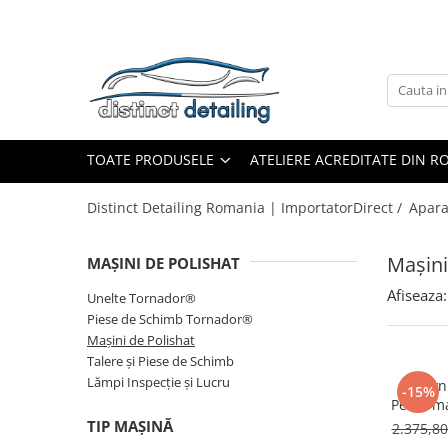
Toate Produsele
Aparate şi Unelte
Unelte Tornador®
TOATE PRODUSELE
ATELIERE ACREDITATE DIN 
Piese de Schimb Tornador®
Maşini de Polishat
Distinct Detailing Romania | ImportatorDirect /
Apara
Talere şi Piese de Schimb
Lămpi Inspecţie şi Lucru
Maşini
MAŞINI DE POLISHAT
Exterior
Afiseaza:
Unelte Tornador®
Pre-Spălare şi Spălare
Piese de Schimb Tornador®
Maşini de Polishat
Decontaminare
Talere şi Piese de Schimb
Jante şi Anvelope
Lămpi Inspecţie şi Lucru
Feyn
-15%
Perform
Compartiment Motor
A50 
TIP MAŞINĂ
2.375,8
Sticlă / Geamuri