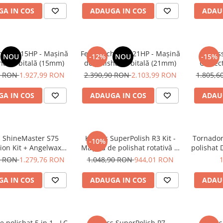
A IN COS
ADAUGA IN COS
ADAU
® V3 15HP - Mașină
Feynmach® V3 21HP - Mașină
Kraus
NOU
-12%
NOU
-15%
hat orbitală (15mm)
de polishat orbitală (21mm)
Correc
Comp
0 RON
1.927,99 RON
2.390,90 RON
2.103,99 RON
1.805,
A IN COS
ADAUGA IN COS
ADAU
 ShineMaster S75
Krauss SuperPolish R3 Kit -
Tornador
-10%
ion Kit + Angelwax
Maşină de polishat rotativă şi
polishat 
ounds 3x 500ml
accesorii
0 RON
1.279,76 RON
1.048,90 RON
944,01 RON
A IN COS
ADAUGA IN COS
ADAU
 polishat 5 in 1 - LC
Krauss SuperPolish P7 -
Krauss