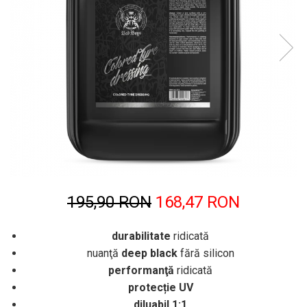
195,90 RON
168,47 RON
durabilitate
ridicată
nuanţă
deep black
fără silicon
performanţă
ridicată
protecție UV
diluabil 1:1