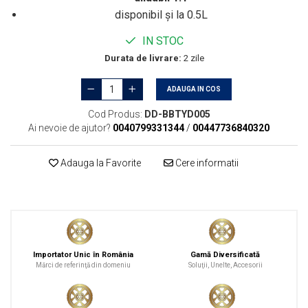
disponibil și la 0.5L
IN STOC
Durata de livrare:
2 zile
ADAUGA IN COS
Cod Produs:
DD-BBTYD005
Ai nevoie de ajutor?
0040799331344
/
00447736840320
Adauga la Favorite
Cere informatii
Importator Unic în România
Gamă Diversificată
Mărci de referinţă din domeniu
Soluţii, Unelte, Accesorii