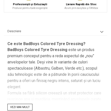
Profesionişti şi Entuziaşti
Livrare Rapidă din Stoc
Produse pentru toate exigenţele
Acum prin easybox şi FANbox
Descriere
Ce este BadBoys Colored Tyre Dressing?
BadBoys Colored Tyre Dressing
este un produs
premium conceput pentru a reda aspectul de „nou”
anvelopelor tale. Deși vine în variante de culori
spectaculoase (Albastru, Galben, Verde etc.), scopul
său tehnologic este de a pătrunde în porii cauciucului
pentru a oferi un finisaj negru intens, saturat și un luciu
elegant.
Formula sa fără silicon creează un strat protector care
respinge apa și murdăria, menținând anvelopele curate
pentru mai mult timp și prevenind crăparea acestora
VEZI MAI MULT