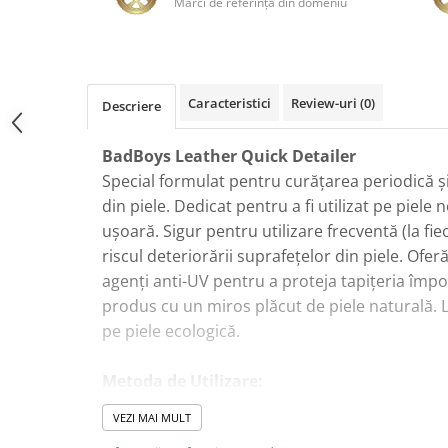
Mărci de referinţă din domeniu
Plastice
Piele
Tratamente şi Întreţinere
Textile
Caracteristici
Review-uri
(0)
Descriere
Plastice
Piele
BadBoys Leather Quick Detailer
Odorizante
Special formulat pentru curățarea periodică și 
din piele. Dedicat pentru a fi utilizat pe piele
Accesorii
ușoară. Sigur pentru utilizare frecventă (la fi
Recondiţionare Piele
riscul deteriorării suprafețelor din piele. Ofer
Microfibre
agenți anti-UV pentru a proteja tapițeria împo
Mănuşi Spălare
produs cu un miros plăcut de piele naturală. L
Prosoape Uscare
pe piele ecologică.
Lavete Microfibră
Metoda de Utilizare:
Aplicatoare Microfibră
Agitați flaconul înainte de utilizare, aplicați c
Accesorii Detailing Auto
VEZI MAI MULT
microfibră moale și ștergeți suprafața
Pulverizatoare