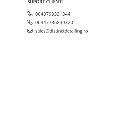
SUPORT CLIENTI
0040799331344
00447736840320
sales@distinctdetailing.ro