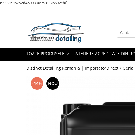
6323c636282d450090095cdc26802cbf
Toate Produsele
Aparate şi Unelte
Unelte Tornador®
Piese de Schimb Tornador®
TOATE PRODUSELE
ATELIERE ACREDITATE DIN 
Maşini de Polishat
Distinct Detailing Romania | ImportatorDirect /
Seria
Talere şi Piese de Schimb
Lămpi Inspecţie şi Lucru
-14%
NOU
Exterior
Pre-Spălare şi Spălare
Decontaminare
Jante şi Anvelope
Compartiment Motor
Sticlă / Geamuri