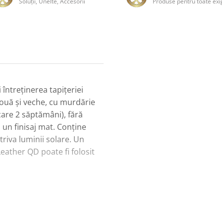
Soluţii, Unelte, Accesorii
Produse pentru toate exi
întreținerea tapițeriei
 nouă și veche, cu murdărie
ecare 2 săptămâni), fără
ă un finisaj mat. Conține
triva luminii solare. Un
eather QD poate fi folosit
u un pulverizator pe o