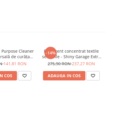
 Purpose Cleaner
Detergent concentrat textile
BadBoys
-14%
-14%
ersală de curățare
sensibile - Shiny Garage Extra
Strong - S
 parfum (5L)
Dry Concentrate (5L)
(form
ON
141,81 RON
275,90 RON
237,27 RON
324,90
N COS
ADAUGA IN COS
ADAUG