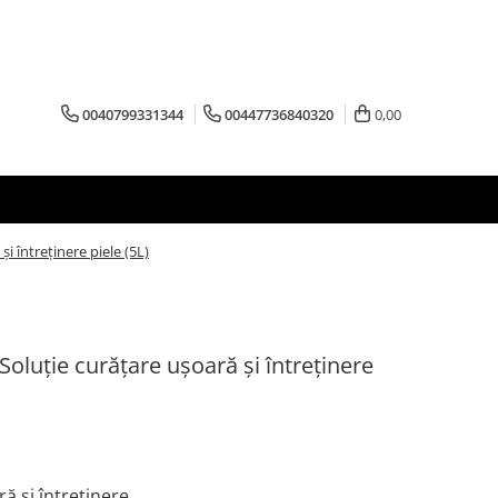
0040799331344
00447736840320
0,00
i întreținere piele (5L)
oluție curățare ușoară şi întreținere
ră
și întreținere