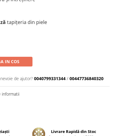
ază
tapițeria din piele
A IN COS
 nevoie de ajutor?
0040799331344
/
00447736840320
informatii
ziaşti
Livrare Rapidă din Stoc