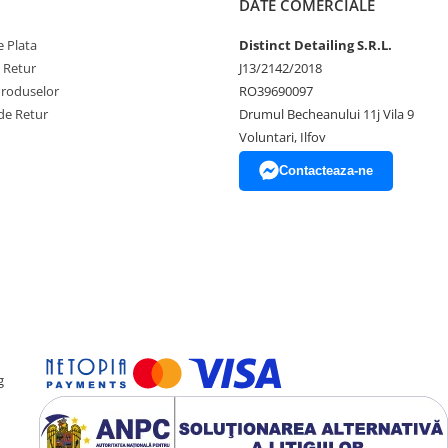
DATE COMERCIALE
 Plata
Distinct Detailing S.R.L.
e Retur
J13/2142/2018
Produselor
RO39690097
de Retur
Drumul Becheanului 11j Vila 9
Voluntari, Ilfov
Contacteaza-ne
g