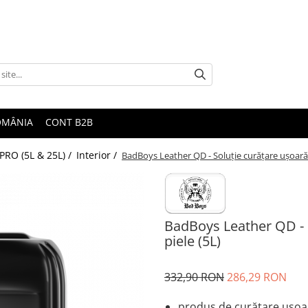
ROMÂNIA
CONT B2B
 PRO (5L & 25L) /
Interior /
BadBoys Leather QD - Soluție curățare ușoară ş
BadBoys Leather QD - S
piele (5L)
332,90 RON
286,29 RON
produs de curățare
ușoa