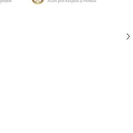
genţele
Acum prin easybox şi FANbox