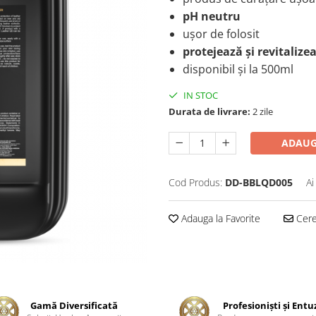
pH neutru
ușor de folosit
protejează și revitalize
disponibil și la 500ml
IN STOC
Durata de livrare:
2 zile
ADAUG
Cod Produs:
DD-BBLQD005
Ai
Adauga la Favorite
Cere 
Gamă Diversificată
Profesionişti şi Entu