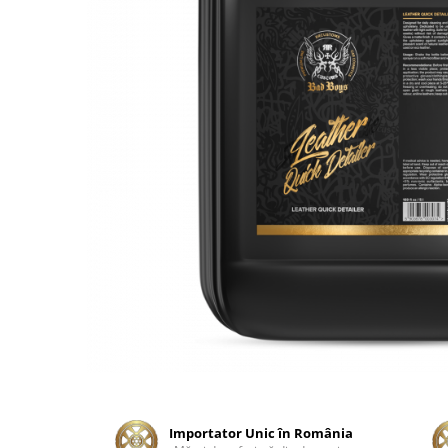
Tratament Plastice
Corecţie
Maşini de Polishat
Paste Polish
Paste Polish Gama Marină
Pad-uri Polish
Degresanţi
Protecţie
Pregătire Suprafeţe
Protecţii Ceramice
Sealant şi Quick Detailer
Ceară Auto
Interior
Curăţare
Importator Unic în România
Textile