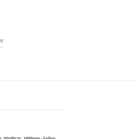
RE
-
WASH
e, 60x90cm, 1400gsm - Fallen