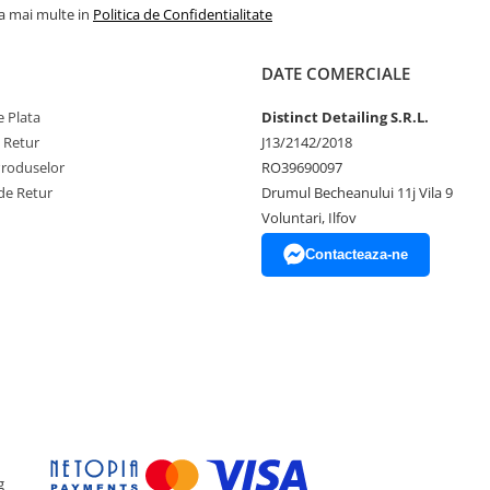
la mai multe in
Politica de Confidentialitate
DATE COMERCIALE
 Plata
Distinct Detailing S.R.L.
e Retur
J13/2142/2018
Produselor
RO39690097
de Retur
Drumul Becheanului 11j Vila 9
Voluntari, Ilfov
Contacteaza-ne
g