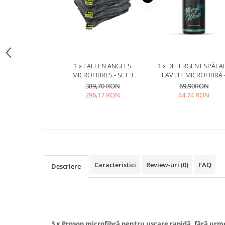
Pensule şi Perii
Mănuşi Nitril / Diverse
Kit-uri Detailing
Seria PRO (5L & 25L)
1 x FALLEN ANGELS
1 x DETERGENT SPĂLA
Exterior
MICROFIBRES - SET 3
LAVETE MICROFIBRĂ 
PROSOAPE MICROFIBRĂ
BADBOYS MICROFIBER 
389,70 RON
69,90RON
Interior
PENTRU USCARE RAPIDĂ,
(500ML)
296,17 RON
44,74 RON
Jante şi Anvelope
FĂRĂ URME, 60X90CM,
1400GSM
Compartiment Motor
Paint Protection Film (PPF)
Oferte Speciale
Detailing Outlet
Caracteristici
Review-uri
(0)
FAQ
Descriere
Distinct Lifestyle
Acreditări & Training
3 x Prosop microfibră pentru uscare rapidă, fără urm