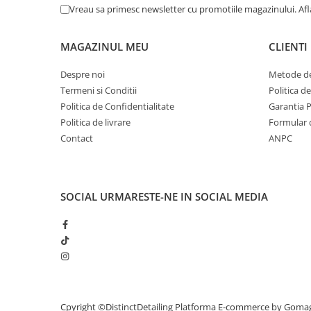
Vreau sa primesc newsletter cu promotiile magazinului. Af
- Greutate 1400 gsm
- Fibre de calitate
- Ţesatură specială
MAGAZINUL MEU
CLIENTI
- Absorbţie mare
Despre noi
Metode de
- Fără scame
Termeni si Conditii
Politica d
Compoziţie:
Politica de Confidentialitate
Garantia 
80% poliester
Politica de livrare
Formular 
20% poliamidă
Contact
ANPC
SOCIAL
URMARESTE-NE IN SOCIAL MEDIA
Cpyright ©DistinctDetailing
Platforma E-commerce by Goma