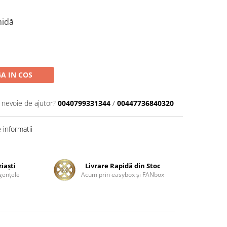
midă
A IN COS
i nevoie de ajutor?
0040799331344
/
00447736840320
informatii
ziaşti
Livrare Rapidă din Stoc
genţele
Acum prin easybox şi FANbox