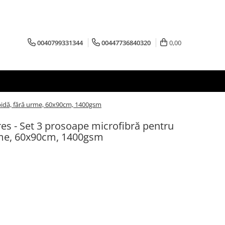
0040799331344
00447736840320
0,00
apidă, fără urme, 60x90cm, 1400gsm
res - Set 3 prosoape microfibră pentru
rme, 60x90cm, 1400gsm