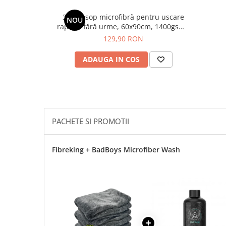
Plastice
3 x Prosop microfibră pentru uscare
NOU
Piele
rapidă, fără urme, 60x90cm, 1400gsm -
Tratamente şi Întreţinere
Fallen Angels Microfibres
129,90 RON
Textile
ADAUGA IN COS
Plastice
Piele
Odorizante
Accesorii
PACHETE SI PROMOTII
Recondiţionare Piele
Microfibre
Mănuşi Spălare
Fibreking + BadBoys Microfiber Wash
Prosoape Uscare
Lavete Microfibră
Aplicatoare Microfibră
Accesorii Detailing Auto
Pulverizatoare