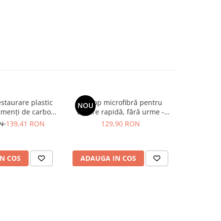
staurare plastic
Prosop microfibră pentru
Decont
NOU
-10%
gmenți de carbon,
uscare rapidă, fără urme -
caroseri
ion Finish Black
Liquid Elements Black Hole
reacție (ef
ON
139,41 RON
129,90 RON
90,90
torer (56ml)
Supersize
Garage
R
N COS
ADAUGA IN COS
ADAUG