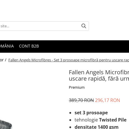
ROMÂNIA
CONT B2B
or /
Fallen Angels Microfibres - Set 3 prosoape microfibră pentru uscare r
Fallen Angels Microfib
uscare rapidă, fără u
Premium
389,70 RON
296,17 RON
set 3 prosoape
tehnologie
Twisted Pile
densitate
1400 gsm