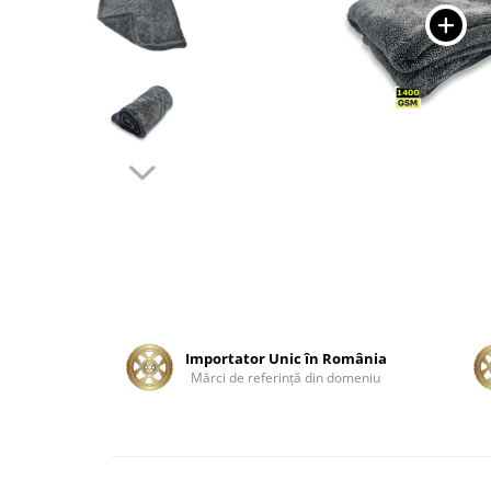
Tratament Plastice
Corecţie
Maşini de Polishat
Paste Polish
Paste Polish Gama Marină
Pad-uri Polish
Degresanţi
Protecţie
Pregătire Suprafeţe
Protecţii Ceramice
Sealant şi Quick Detailer
Importator Unic în România
Mărci de referinţă din domeniu
Ceară Auto
Interior
Curăţare
Textile