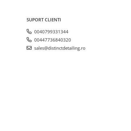
SUPORT CLIENTI
0040799331344
00447736840320
sales@distinctdetailing.ro