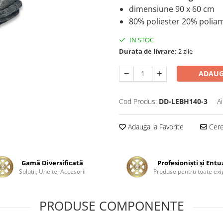
dimensiune 90 x 60 cm
80% poliester 20% polia
IN STOC
Durata de livrare:
2 zile
ADAUG
Cod Produs:
DD-LEBH140-3
A
Adauga la Favorite
Cere 
Gamă Diversificată
Profesionişti şi Entu
Soluţii, Unelte, Accesorii
Produse pentru toate exi
PRODUSE COMPONENTE