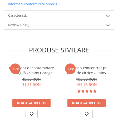
Informatii conformitate produs
legătură între suprafata și ceara sau sealant.
Angelwax Stripped-Ease este, de asemenea,
Caracteristici
produsul potrivit pentru ștergerea finala si
perfectă a panoului in urma corectiei și pregătește
Review-uri
(0)
perfect suprafața pentru ceara, sealant sa
protectie ceramica.
PRODUSE SIMILARE
Metoda de Aplicare:
Pur și simplu pulverizați și ștergeți!
Lubrifiant decontaminare
Pre-wash concentrat pe
-10%
-14%
cu argilă - Shiny Garage
bază de citrice - Shiny
Smooth Clay Lube (500ml)
Garage Citrus Infused TFR
45,90 RON
193,90 RON
(5L)
41,31 RON
166,75 RON
ADAUGA IN COS
ADAUGA IN COS