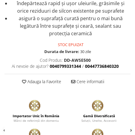
îndepărtează rapid și ușor uleiurile, grăsimile și
orice reziduuri de silcon existente pe suprafete
asigură o suprafață curată pentru o mai bună
legătură între suprafețe și ceară, sealant sau
protecția ceramică
STOC EPUIZAT
Durata de livrare:
30 zile
Cod Produs:
DD-AWSE500
Ai nevoie de ajutor?
0040799331344
/
00447736840320
Adauga la Favorite
Cere informatii
Importator Unic în România
Gamă Diversificată
Mărci de referinţă din domeniu
Soluţii, Unelte, Accesorii