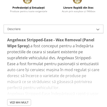
Profesionişti şi Entuziaşti
Livrare Rapidă din Stoc
Produse pentru toate exigenţele
Acum prin easybox şi FANbox
Descriere
Angelwax Stripped-Ease - Wax Removal (Panel
Wipe Spray)
a fost conceput pentru a îndepărta
protectiile de ceara si sealant existente pe
suprafetele vehiculului dvs. Angelwax Stripped-
Ease a fost formulat pentru pasionații si entuziastii
auto care își ceruiesc mașina în mod regulat și care
doresc să încerce o varietate de produse pe
măsură ce se străduiesc să găsească potrivirea
perfectă pentru vehiculul lor.
Angelwax Stripped-Ease îndepărtează rapid și ușor
toate cerurile, sealantii și orice reziduuri de silcon
VEZI MAI MULT
existente pe suprafete pentru a asigura o mai bună