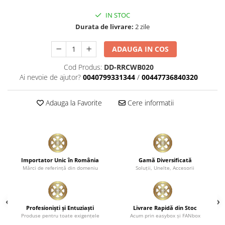
IN STOC
Durata de livrare:
2 zile
ADAUGA IN COS
Cod Produs:
DD-RRCWB020
Ai nevoie de ajutor?
0040799331344
/
00447736840320
Adauga la Favorite
Cere informatii
Importator Unic în România
Gamă Diversificată
Mărci de referinţă din domeniu
Soluţii, Unelte, Accesorii
Profesionişti şi Entuziaşti
Livrare Rapidă din Stoc
Produse pentru toate exigenţele
Acum prin easybox şi FANbox