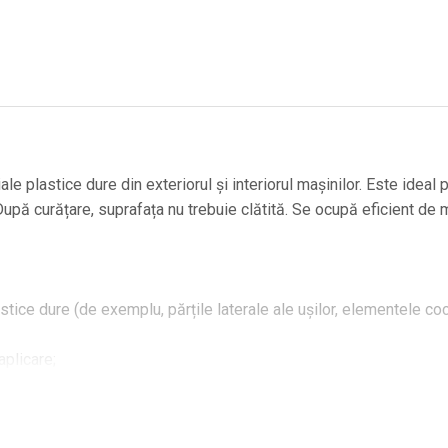
e plastice dure din exteriorul și interiorul mașinilor. Este ideal
După curățare, suprafața nu trebuie clătită. Se ocupă eficient de m
ice dure (de exemplu, părțile laterale ale ușilor, elementele cock
aplicare;
icate pentru interior și exterior