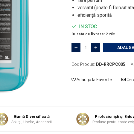
fără parfum
versatil (poate fi folosit atât
eficiență sporită
IN STOC
Durata de livrare:
2 zile
ADAUGA
Cod Produs:
DD-RRCPC005
A
Adauga la Favorite
Cere
Gamă Diversificată
Profesionişti şi Entuz
Soluţii, Unelte, Accesorii
Produse pentru toate exi