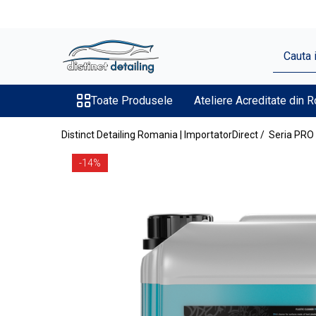
Toate Produsele
Aparate şi Unelte
Unelte Tornador®
Toate Produsele
Ateliere Acreditate din 
Piese de Schimb Tornador®
Distinct Detailing Romania | ImportatorDirect /
Seria PRO 
Maşini de Polishat
-14%
Talere şi Piese de Schimb
Lămpi Inspecţie şi Lucru
Exterior
Pre-Spălare şi Spălare
Decontaminare
Jante şi Anvelope
Compartiment Motor