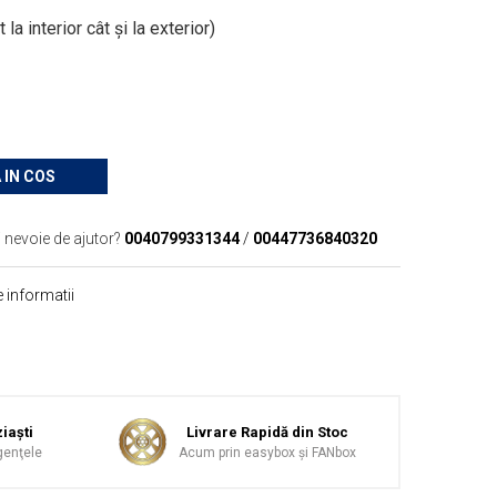
 la interior cât și la exterior)
 IN COS
i nevoie de ajutor?
0040799331344
/
00447736840320
 informatii
iaşti
Livrare Rapidă din Stoc
genţele
Acum prin easybox şi FANbox