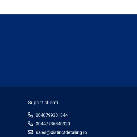
l să se evapore complet;
Suport clienti
0040799331344
00447736840320
sales@distinctdetailing.ro