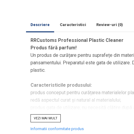
Curăţare
Textile
Plastice
Descriere
Caracteristici
Review-uri
(0)
Piele
Tratamente şi Întreţinere
RRCustoms Professional Plastic Cleaner
Textile
Produs fără parfum!
Plastice
Un produs de curățare pentru suprafețe din material
Piele
pansamentului. Preparatul este gata de utilizare. 
Odorizante
plastic.
Accesorii
Caracteristicile produsului:
Recondiţionare Piele
produs conceput pentru curățarea materialelor plast
Microfibre
redă aspectul curat și natural al materialului;
Mănuşi Spălare
produs gata de utilizare; nu necesită clătire după 
Prosoape Uscare
sigur pentru suprafața curățată;
VEZI MAI MULT
Lavete Microfibră
recomandat înainte de aplicarea dressing-urilor ded
Informatii conformitate produs
Aplicatoare Microfibră