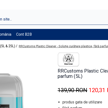
România
Cont B2B
(5L & 25L) /
RRCustoms Plastic Cleaner - Soluție curățare plastice, fără parfu
RRCustoms Plastic Clean
parfum (5L)
139,90 RON
120,31
produs gata de utilizare