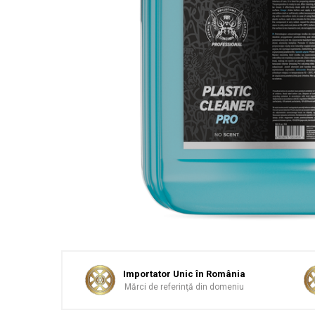
Sticlă / Geamuri
Tratament Plastice
Corecţie
Maşini de Polishat
Paste Polish
Paste Polish Gama Marină
Pad-uri Polish
Degresanţi
Protecţie
Pregătire Suprafeţe
Protecţii Ceramice
Sealant şi Quick Detailer
Ceară Auto
Importator Unic în România
Mărci de referinţă din domeniu
Interior