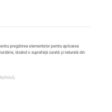
 pentru pregătirea elementelor pentru aplicarea
urdărie, lăsând o suprafață curată și naturală din
pitului);