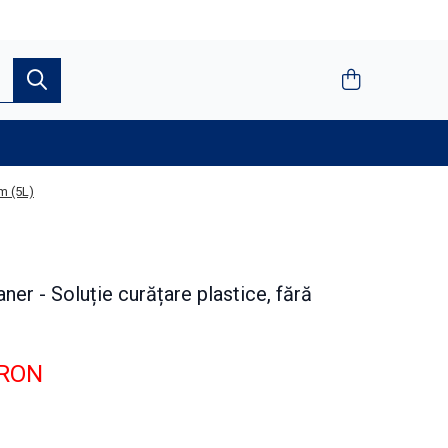
m (5L)
er - Soluție curățare plastice, fără
 RON