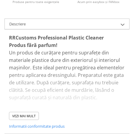
Produse pentru toate exigenţele
Acum prin easybox şi FANbox
Descriere
RRCustoms Professional Plastic Cleaner
Produs fără parfum!
Un produs de curățare pentru suprafețe din
materiale plastice dure din exteriorul și interiorul
mașinilor. Este ideal pentru pregătirea elementelor
pentru aplicarea dressingului. Preparatul este gata
de utilizare. După curățare, suprafața nu trebuie
clătită. Se ocupă eficient de murdărie, lăsând o
suprafață curată și naturală din plastic.
Caracteristicile produsului:
VEZI MAI MULT
produs conceput pentru curățarea materialelor
Informatii conformitate produs
plastice dure (de exemplu, părțile laterale ale