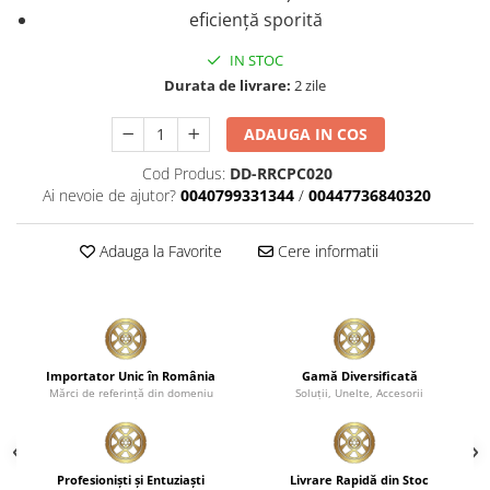
eficiență sporită
IN STOC
Durata de livrare:
2 zile
ADAUGA IN COS
Cod Produs:
DD-RRCPC020
Ai nevoie de ajutor?
0040799331344
/
00447736840320
Adauga la Favorite
Cere informatii
Importator Unic în România
Gamă Diversificată
Mărci de referinţă din domeniu
Soluţii, Unelte, Accesorii
Profesionişti şi Entuziaşti
Livrare Rapidă din Stoc