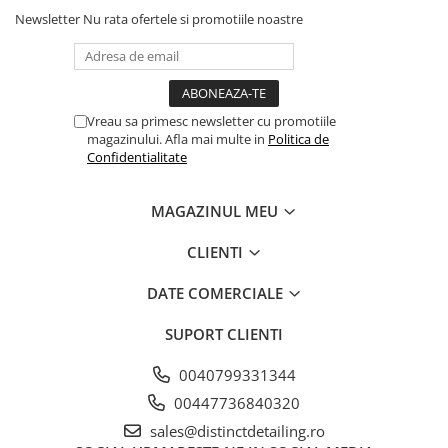
pașii de mai sus;
Newsletter
Nu rata ofertele si promotiile noastre
Recomandări:
depozitați într-un loc uscat și răcoros la 10-25℃
înainte de aplicare, asigurați-vă că suprafața de
Vreau sa primesc newsletter cu promotiile
curățat este rece, nu aplicați în lumina directă a
magazinului. Afla mai multe in
Politica de
soarelui
Confidentialitate
MAGAZINUL MEU
CLIENTI
DATE COMERCIALE
SUPORT CLIENTI
0040799331344
00447736840320
sales@distinctdetailing.ro