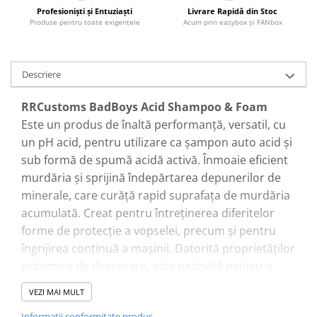
Profesionişti şi Entuziaşti
Livrare Rapidă din Stoc
Produse pentru toate exigenţele
Acum prin easybox şi FANbox
Descriere
RRCustoms BadBoys Acid Shampoo & Foam
Este un produs de înaltă performanță, versatil, cu
un pH acid, pentru utilizare ca șampon auto acid și
sub formă de spumă acidă activă. Înmoaie eficient
murdăria și sprijină îndepărtarea depunerilor de
minerale, care curăță rapid suprafața de murdăria
acumulată. Creat pentru întreținerea diferitelor
forme de protecție a vopselei, precum și pentru
îngrijirea continuă a mașinii. Datorită proprietăților
puternice de degresare, este potrivită pentru o
pregătire acasă a suprafeței pentru aplicare ceară
VEZI MAI MULT
auto. Sigur pentru vopsea și acoperiri de protecție.
Informatii conformitate produs