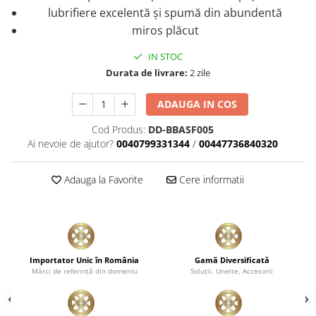
lubrifiere excelentă și spumă din abundentă
miros plăcut
IN STOC
Durata de livrare:
2 zile
ADAUGA IN COS
Cod Produs:
DD-BBASF005
Ai nevoie de ajutor?
0040799331344
/
00447736840320
Adauga la Favorite
Cere informatii
Importator Unic în România
Gamă Diversificată
Mărci de referinţă din domeniu
Soluţii, Unelte, Accesorii