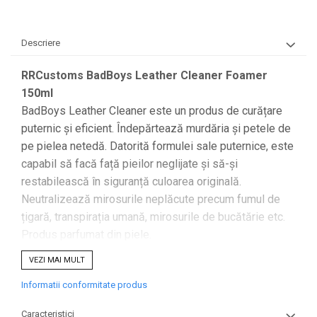
Descriere
RRCustoms BadBoys Leather Cleaner Foamer
150ml
BadBoys Leather Cleaner este un produs de curățare
puternic și eficient. Îndepărtează murdăria și petele de
pe pielea netedă. Datorită formulei sale puternice, este
capabil să facă față pieilor neglijate și să-și
restabilească în siguranță culoarea originală.
Neutralizează mirosurile neplăcute precum fumul de
țigară, transpirația umană, mirosurile de bucătărie etc.
Produs parfumat din piele.
VEZI MAI MULT
Caracteristicile produsului:
Informatii conformitate produs
produs pentru curățarea tapiteriei netede auto (de
asemenea ventilate), a mobilierului și a articolelor din
Caracteristici