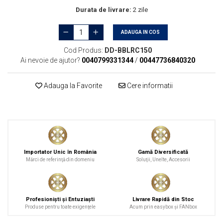
Durata de livrare:
2 zile
ADAUGA IN COS
Cod Produs:
DD-BBLRC150
Ai nevoie de ajutor?
0040799331344
/
00447736840320
Adauga la Favorite
Cere informatii
Importator Unic în România
Gamă Diversificată
Mărci de referinţă din domeniu
Soluţii, Unelte, Accesorii
Profesionişti şi Entuziaşti
Livrare Rapidă din Stoc
Produse pentru toate exigenţele
Acum prin easybox şi FANbox