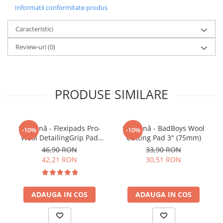
Informatii conformitate produs
Pensule şi Perii
Mănuşi Nitril / Diverse
Caracteristici
Kit-uri Detailing
Review-uri
(0)
Seria PRO (5L & 25L)
Exterior
Interior
PRODUSE SIMILARE
Jante şi Anvelope
Compartiment Motor
Pad lână - Flexipads Pro-
Pad lână - BadBoys Wool
-10%
-10%
Paint Protection Film (PPF)
Wool DetailingGrip Pad
Cutting Pad 3" (75mm)
Oferte Speciale
135mm
46,90 RON
33,90 RON
Detailing Outlet
42,21 RON
30,51 RON
Distinct Lifestyle
Acreditări & Training
ADAUGA IN COS
ADAUGA IN COS