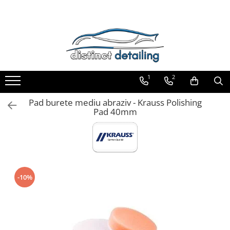
Toate Produsele
Aparate şi Unelte
Unelte Tornador®
1
2
Piese de Schimb Tornador®
Maşini de Polishat
Pad burete mediu abraziv - Krauss Polishing
Pad 40mm
Talere şi Piese de Schimb
Lămpi Inspecţie şi Lucru
Exterior
Pre-Spălare şi Spălare
Decontaminare
-10%
Jante şi Anvelope
Compartiment Motor
Sticlă / Geamuri