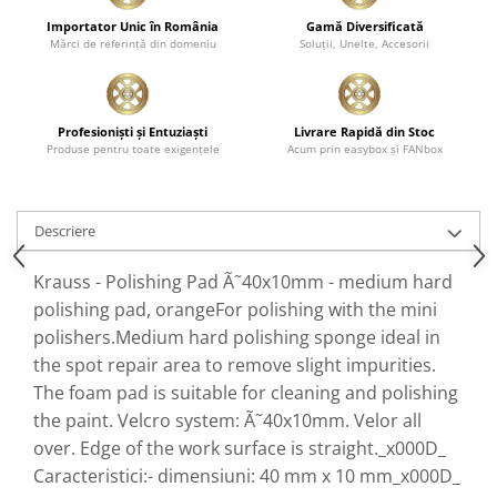
Plastice
Importator Unic în România
Gamă Diversificată
Mărci de referinţă din domeniu
Soluţii, Unelte, Accesorii
Piele
Tratamente şi Întreţinere
Textile
Profesionişti şi Entuziaşti
Livrare Rapidă din Stoc
Plastice
Produse pentru toate exigenţele
Acum prin easybox şi FANbox
Piele
Odorizante
Descriere
Accesorii
Recondiţionare Piele
Krauss - Polishing Pad Ã˜40x10mm - medium hard
Microfibre
polishing pad, orangeFor polishing with the mini
Mănuşi Spălare
polishers.Medium hard polishing sponge ideal in
Prosoape Uscare
the spot repair area to remove slight impurities.
The foam pad is suitable for cleaning and polishing
Lavete Microfibră
the paint. Velcro system: Ã˜40x10mm. Velor all
Aplicatoare Microfibră
over. Edge of the work surface is straight._x000D_
Accesorii Detailing Auto
Caracteristici:- dimensiuni: 40 mm x 10 mm_x000D_
Pulverizatoare