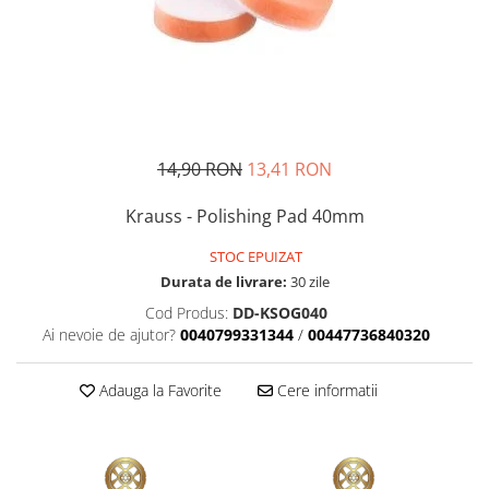
Tratament Plastice
Corecţie
Maşini de Polishat
Paste Polish
Paste Polish Gama Marină
14,90 RON
13,41 RON
Pad-uri Polish
Krauss - Polishing Pad 40mm
Degresanţi
Protecţie
STOC EPUIZAT
Durata de livrare:
30 zile
Pregătire Suprafeţe
Cod Produs:
DD-KSOG040
Protecţii Ceramice
Ai nevoie de ajutor?
0040799331344
/
00447736840320
Sealant şi Quick Detailer
Ceară Auto
Adauga la Favorite
Cere informatii
Interior
Curăţare
Textile