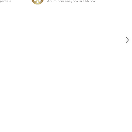
genţele
Acum prin easybox şi FANbox