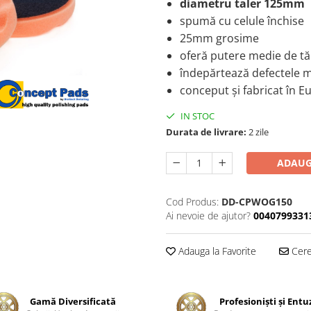
diametru taler 125mm
spumă cu celule închise
25mm grosime
oferă putere medie de tă
îndepărtează defectele m
conceput şi fabricat în E
IN STOC
Durata de livrare:
2 zile
ADAUG
Cod Produs:
DD-CPWOG150
Ai nevoie de ajutor?
0040799331
Adauga la Favorite
Cere 
Gamă Diversificată
Profesionişti şi Entu