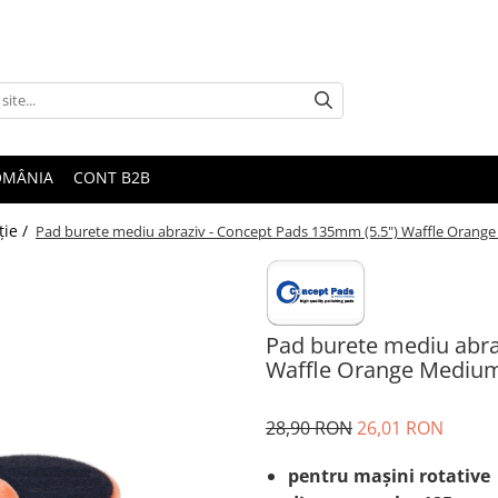
ROMÂNIA
CONT B2B
ţie /
Pad burete mediu abraziv - Concept Pads 135mm (5.5") Waffle Orang
Pad burete mediu abra
Waffle Orange Mediu
28,90 RON
26,01 RON
pentru maşini rotative