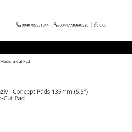
0040799331344
00447736840320
0,00
e Medium-Cut Pad
ziv - Concept Pads 135mm (5.5")
m-Cut Pad