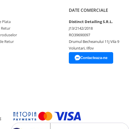
rafață 145mm
DATE COMERCIALE
 Plata
Distinct Detailing S.R.L.
e Retur
J13/2142/2018
Produselor
RO39690097
de Retur
Drumul Becheanului 11j Vila 9
Voluntari, Ilfov
Contacteaza-ne
g