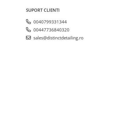
SUPORT CLIENTI
0040799331344
00447736840320
sales@distinctdetailing.ro