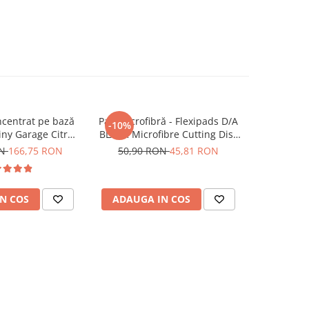
centrat pe bază
Pad microfibră - Flexipads D/A
Pad bure
-10%
hiny Garage Citrus
BLACK Microfibre Cutting Disc
Monkey L
d TFR (5L)
5" (125mm)
(5") M
ON
166,75 RON
50,90 RON
45,81 RON
N COS
ADAUGA IN COS
ADAUG