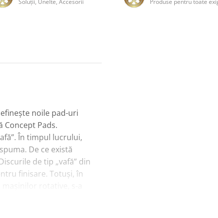
Soluţii, Unelte, Accesorii
Produse pentru toate exi
efinește noile pad-uri
ră Concept Pads.
ă”. În timpul lucrului,
i spuma. De ce există
iscurile de tip „vafă” din
ru finisare. Totuși, în
 mașinilor rotative, s-a
e sunt potrivite pentru