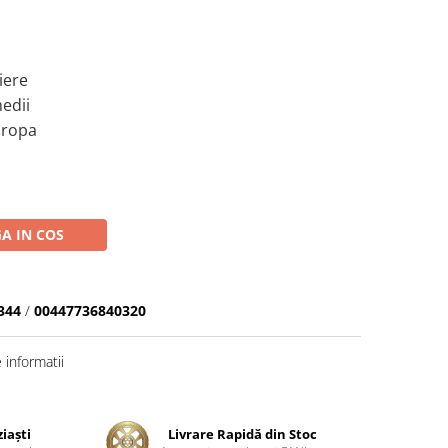
iere
edii
uropa
A IN COS
344
/
00447736840320
informatii
ziaşti
Livrare Rapidă din Stoc