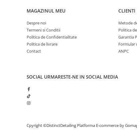
- dimensiuni: velcro 125mm / contact la sup
MAGAZINUL MEU
- grosime 25mm
CLIENTI
Despre noi
Metode de
Termeni si Conditii
Politica d
Politica de Confidentialitate
Garantia 
Politica de livrare
Formular 
Contact
ANPC
SOCIAL
URMARESTE-NE IN SOCIAL MEDIA
Cpyright ©DistinctDetailing
Platforma E-commerce by Goma