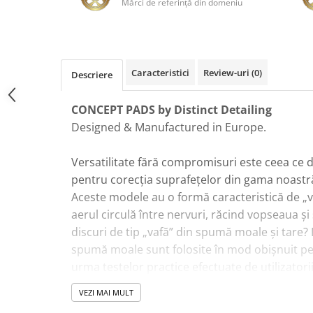
Mărci de referinţă din domeniu
Plastice
Piele
Tratamente şi Întreţinere
Textile
Caracteristici
Review-uri
(0)
Descriere
Plastice
Piele
CONCEPT PADS by Distinct Detailing
Odorizante
Designed & Manufactured in Europe.
Accesorii
Versatilitate fără compromisuri este ceea ce d
Recondiţionare Piele
pentru corecția suprafețelor din gama noast
Microfibre
Aceste modele au o formă caracteristică de „vaf
Mănuşi Spălare
aerul circulă între nervuri, răcind vopseaua ș
Prosoape Uscare
discuri de tip „vafă” din spumă moale și tare? D
Lavete Microfibră
spumă moale sunt folosite în mod obișnuit pent
urma testelor practice efectuate de utilizatorii
Aplicatoare Microfibră
constatat că și discurile de tip „vafă” mai dur
Accesorii Detailing Auto
VEZI MAI MULT
lustruire și tăiere.
Pulverizatoare