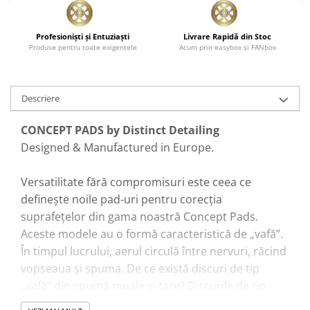
Profesionişti şi Entuziaşti
Livrare Rapidă din Stoc
Produse pentru toate exigenţele
Acum prin easybox şi FANbox
Descriere
CONCEPT PADS by Distinct Detailing
Designed & Manufactured in Europe.
Versatilitate fără compromisuri este ceea ce
definește noile pad-uri pentru corecția
suprafețelor din gama noastră Concept Pads.
Aceste modele au o formă caracteristică de „vafă”.
În timpul lucrului, aerul circulă între nervuri, răcind
vopseaua și spuma. De ce există discuri de tip
„vafă” din spumă moale și tare? Discurile de tip
„vafă” din spumă moale sunt folosite în mod