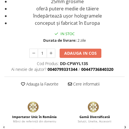
25mm grosime
oferă putere medie de tăiere
îndepărtează uşor hologramele
conceput şi fabricat în Europa
IN STOC
Durata de livrare:
2 zile
ADAUGA IN COS
Cod Produs:
DD-CPWYL135
Ai nevoie de ajutor?
0040799331344
/
00447736840320
Adauga la Favorite
Cere informatii
Importator Unic în România
Gamă Diversificată
Mărci de referinţă din domeniu
Soluţii, Unelte, Accesorii