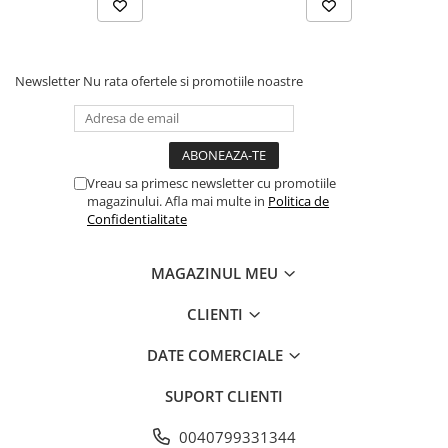
pentru îndepărtarea zgârieturilor și a
hologramelor. Discul galben încălzit este excelent
pentru lucrări extinse de lustruire și finisare,
Newsletter
Nu rata ofertele si promotiile noastre
lustruind suprafața vopselei și redându-i rapid
strălucirea. Folosit împreună cu mașini DA și
compuși de finisare pe vopsele dure, oferă o
suprafață perfect finisată.
Vreau sa primesc newsletter cu promotiile
magazinului. Afla mai multe in
Politica de
Toate pad-urile sunt disponibile în mărimile 3", 5" și
Confidentialitate
6"
MAGAZINUL MEU
Caracteristici:
CLIENTI
- pentru maşini rotative
- burete şi velcro de calitate
DATE COMERCIALE
- dimensiuni: velcro 128mm / contact la suprafață
135mm
SUPORT CLIENTI
- grosime 25mm
0040799331344