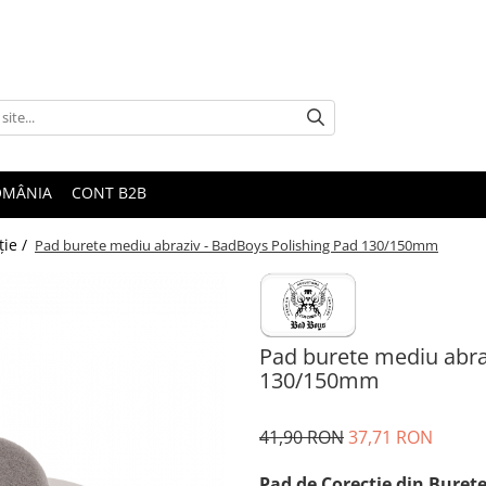
ROMÂNIA
CONT B2B
ţie /
Pad burete mediu abraziv - BadBoys Polishing Pad 130/150mm
Pad burete mediu abra
130/150mm
41,90 RON
37,71 RON
Pad de Corecţie din Burete