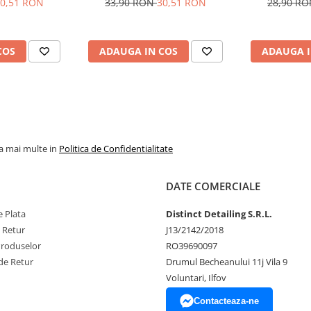
0,51 RON
33,90 RON
30,51 RON
28,90 R
COS
ADAUGA IN COS
ADAUGA I
la mai multe in
Politica de Confidentialitate
DATE COMERCIALE
 Plata
Distinct Detailing S.R.L.
e Retur
J13/2142/2018
Produselor
RO39690097
de Retur
Drumul Becheanului 11j Vila 9
Voluntari, Ilfov
Contacteaza-ne