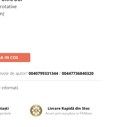
 rotative
m)
A IN COS
evoie de ajutor?
0040799331344
/
00447736840320
informatii
ziaşti
Livrare Rapidă din Stoc
genţele
Acum prin easybox şi FANbox