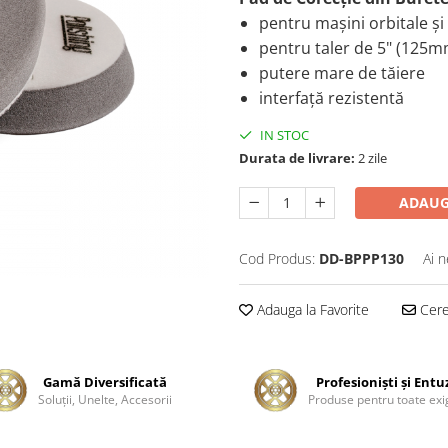
pentru maşini orbitale şi
pentru taler de 5" (125m
putere mare de tăiere
interfaţă rezistentă
IN STOC
Durata de livrare:
2 zile
ADAUG
Cod Produs:
DD-BPPP130
Ai n
Adauga la Favorite
Cere 
Gamă Diversificată
Profesionişti şi Entu
Soluţii, Unelte, Accesorii
Produse pentru toate exi