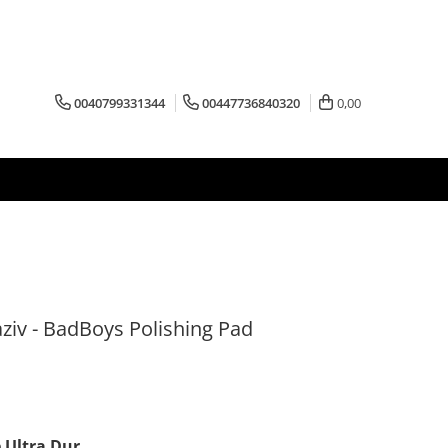
0040799331344
00447736840320
0,00
ziv - BadBoys Polishing Pad
 Ultra Dur