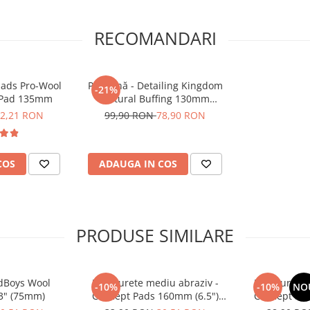
RECOMANDARI
ipads Pro-Wool
Pad lână - Detailing Kingdom
-21%
p Pad 135mm
Natural Buffing 130mm
Premium Domestic Pad
2,21 RON
99,90 RON
78,90 RON
COS
ADAUGA IN COS
PRODUSE SIMILARE
adBoys Wool
Pad burete mediu abraziv -
Pad burete 
-10%
-10%
NO
 3" (75mm)
Concept Pads 160mm (6.5")
Concept Pad
Orange Medium-Cut Pad
Yellow P