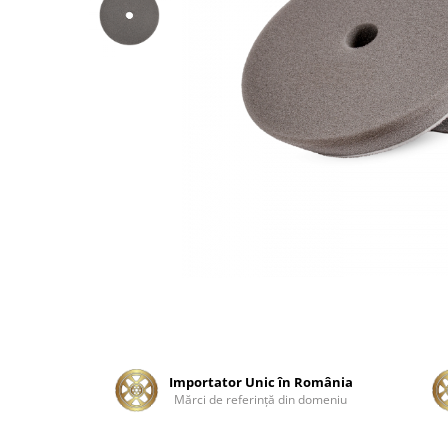
Tratament Plastice
Corecţie
Maşini de Polishat
Paste Polish
Paste Polish Gama Marină
Pad-uri Polish
Degresanţi
Protecţie
Pregătire Suprafeţe
Protecţii Ceramice
Sealant şi Quick Detailer
Ceară Auto
Importator Unic în România
Interior
Mărci de referinţă din domeniu
Curăţare
Textile