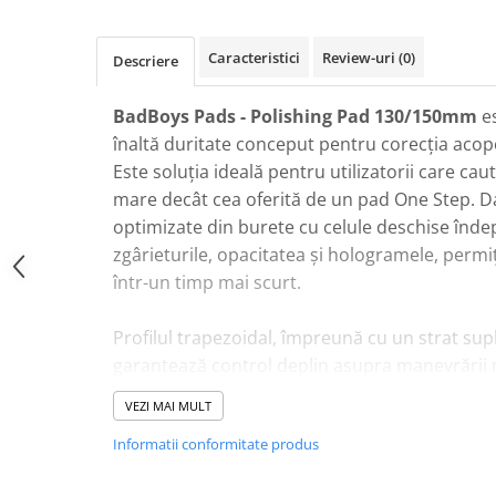
Plastice
Piele
Caracteristici
Review-uri
(0)
Descriere
Tratamente şi Întreţinere
Textile
BadBoys Pads - Polishing Pad 130/150mm
es
Plastice
înaltă duritate conceput pentru corecţia acope
Piele
Este soluția ideală pentru utilizatorii care ca
mare decât cea oferită de un pad One Step. Dat
Odorizante
optimizate din burete cu celule deschise înde
Accesorii
zgârieturile, opacitatea și hologramele, perm
Recondiţionare Piele
într-un timp mai scurt.
Microfibre
Mănuşi Spălare
Profilul trapezoidal, împreună cu un strat sup
Prosoape Uscare
garantează control deplin asupra manevrării m
marginea înclinată facilitează accesul în zonel
Lavete Microfibră
VEZI MAI MULT
plasată central îmbunătățește și mai mult venti
Aplicatoare Microfibră
Informatii conformitate produs
Accesorii Detailing Auto
Pad-ul este compatibil atât cu mașinile DA, cât
Pulverizatoare