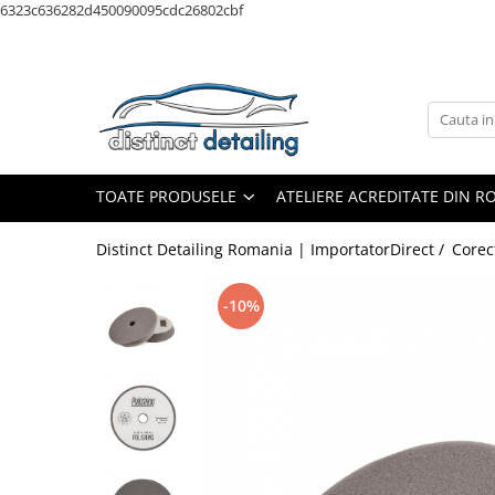
6323c636282d450090095cdc26802cbf
Toate Produsele
Aparate şi Unelte
Unelte Tornador®
Piese de Schimb Tornador®
TOATE PRODUSELE
ATELIERE ACREDITATE DIN 
Maşini de Polishat
Distinct Detailing Romania | ImportatorDirect /
Corec
Talere şi Piese de Schimb
Lămpi Inspecţie şi Lucru
-10%
Exterior
Pre-Spălare şi Spălare
Decontaminare
Jante şi Anvelope
Compartiment Motor
Sticlă / Geamuri