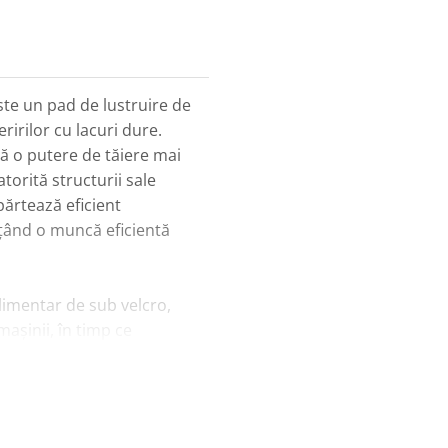
te un pad de lustruire de
ririlor cu lacuri dure.
ută o putere de tăiere mai
orită structurii sale
părtează eficient
ițând o muncă eficientă
limentar de sub velcro,
așinii, în timp ce
e greu accesibile. O gaură
lația talerului suport.
 și cu cele rotative.