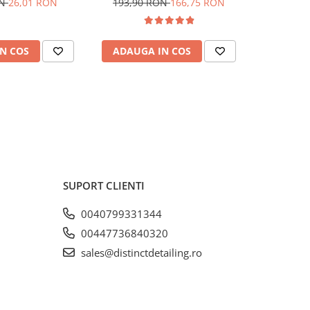
ON
26,01 RON
193,90 RON
166,75 RON
68,90
N COS
ADAUGA IN COS
ADAUG
SUPORT CLIENTI
0040799331344
00447736840320
sales@distinctdetailing.ro