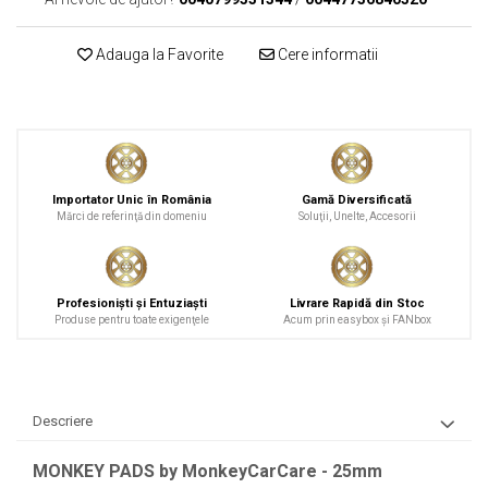
Adauga la Favorite
Cere informatii
Importator Unic în România
Gamă Diversificată
Mărci de referinţă din domeniu
Soluţii, Unelte, Accesorii
Profesionişti şi Entuziaşti
Livrare Rapidă din Stoc
Produse pentru toate exigenţele
Acum prin easybox şi FANbox
Descriere
MONKEY PADS by MonkeyCarCare - 25mm