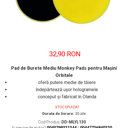
32,90 RON
Pad de Burete Mediu Monkey Pads pentru Maşini
Orbitale
oferă putere medie de tăiere
îndepărtează uşor hologramele
conceput şi fabricat în Olanda
STOC EPUIZAT
Durata de livrare:
30 zile
Cod Produs:
DD-MLYL130
Ai nevoie de ajutor?
0040799331344
/
00447736840320