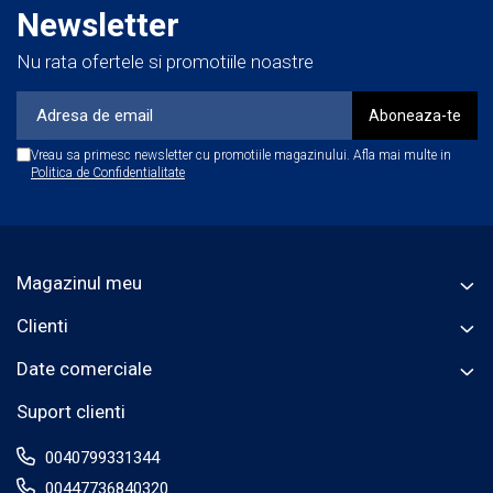
Toate pad-urile sunt disponibile în mărimile 3", 5" și 6"
Newsletter
Nu rata ofertele si promotiile noastre
Caracteristici:
- pentru maşini orbitale
- burete şi velcro de calitate
- dimensiuni: velcro 130mm / contact la suprafață
Vreau sa primesc newsletter cu promotiile magazinului. Afla mai multe in
Politica de Confidentialitate
140mm
- grosime 25mm
Magazinul meu
Clienti
Date comerciale
Suport clienti
0040799331344
00447736840320