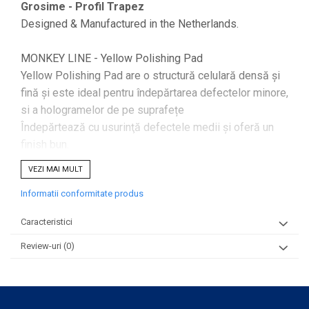
Grosime - Profil Trapez
Designed & Manufactured in the Netherlands.
MONKEY LINE - Yellow Polishing Pad
Yellow Polishing Pad are o structură celulară densă și
fină și este ideal pentru îndepărtarea defectelor minore,
si a hologramelor de pe suprafețe
Îndepărtează cu usurinţă defectele medii şi oferă un
finish bun.
Ofera rezultate remarcabile in combinatie cu MONKEY
VEZI MAI MULT
MEDIUM COMPOUND sau cu MONKEY FINISHING
Informatii conformitate produs
Gama MONKEY este disponibilă în următoarele
Caracteristici
configuraţii:
Review-uri
(0)
- Heavy Cutting - Red
- Medium Cutting - Orange
- Polishing Pad - Yellow
- Finishing Pad - Green