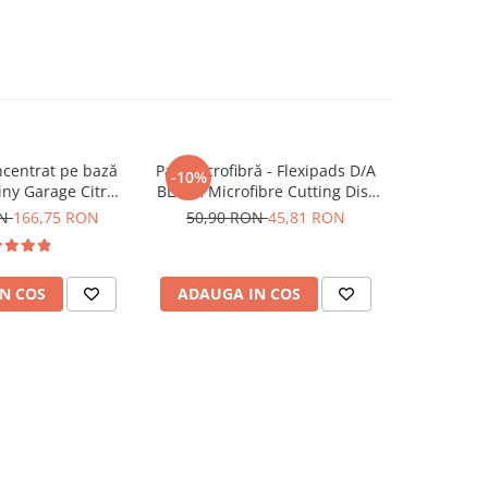
centrat pe bază
Pad microfibră - Flexipads D/A
Pad lână -
-10%
-10%
hiny Garage Citrus
BLACK Microfibre Cutting Disc
Detaili
d TFR (5L)
5" (125mm)
ON
166,75 RON
50,90 RON
45,81 RON
68,90
N COS
ADAUGA IN COS
ADAUG