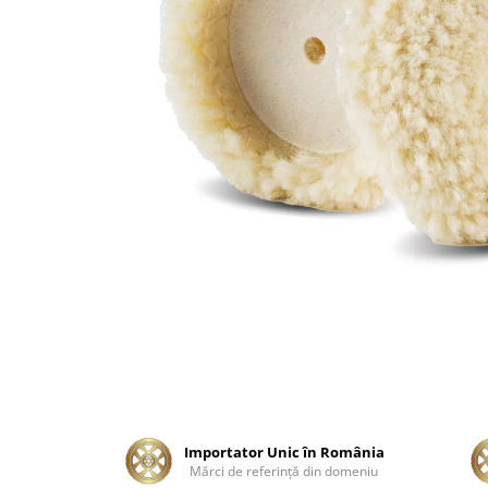
Tratament Plastice
Corecţie
Maşini de Polishat
Paste Polish
Paste Polish Gama Marină
Pad-uri Polish
Degresanţi
Protecţie
Pregătire Suprafeţe
Protecţii Ceramice
Sealant şi Quick Detailer
Ceară Auto
Interior
Curăţare
Importator Unic în România
Mărci de referinţă din domeniu
Textile