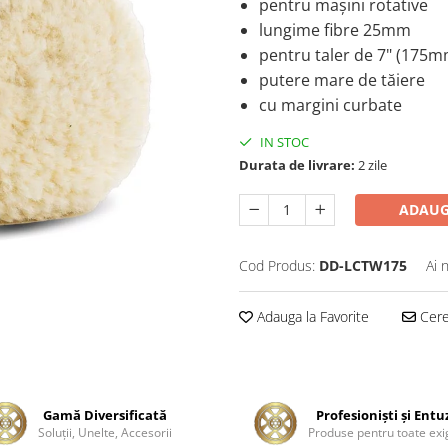
pentru maşini rotative
lungime fibre 25mm
pentru taler de 7" (175m
putere mare de tăiere
cu margini curbate
IN STOC
Durata de livrare:
2 zile
ADAUG
Cod Produs:
DD-LCTW175
Ai 
Adauga la Favorite
Cere 
Gamă Diversificată
Profesionişti şi Entu
Soluţii, Unelte, Accesorii
Produse pentru toate exi