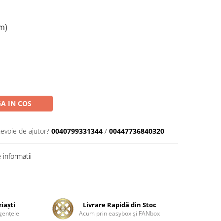
m)
A IN COS
nevoie de ajutor?
0040799331344
/
00447736840320
informatii
ziaşti
Livrare Rapidă din Stoc
genţele
Acum prin easybox şi FANbox