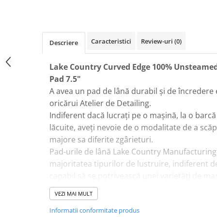
Plastice
Piele
Tratamente şi Întreţinere
Caracteristici
Review-uri
(0)
Descriere
Textile
Plastice
Lake Country Curved Edge 100% Unsteamed
Piele
Pad 7.5"
Odorizante
A avea un pad de lână durabil și de încredere 
Accesorii
oricărui Atelier de Detailing.
Indiferent dacă lucrați pe o mașină, la o barcă
Recondiţionare Piele
lăcuite, aveți nevoie de o modalitate de a scăp
Microfibre
majore sa diferite zgârieturi.
Mănuşi Spălare
Pad-urile de lână Lake Country Manufacturing
Prosoape Uscare
majoritatea tipurilor de lustruire, indiferent de
Lavete Microfibră
capabil să se potrivească unei varietăți de maș
Aplicatoare Microfibră
din acest pad de tăiere rotativ o opțiune exce
VEZI MAI MULT
suprafață cu panouri neuniforme sau laturi c
Accesorii Detailing Auto
Informatii conformitate produs
Marginile curbate sunt ideale pentru șlefuirea
Pulverizatoare