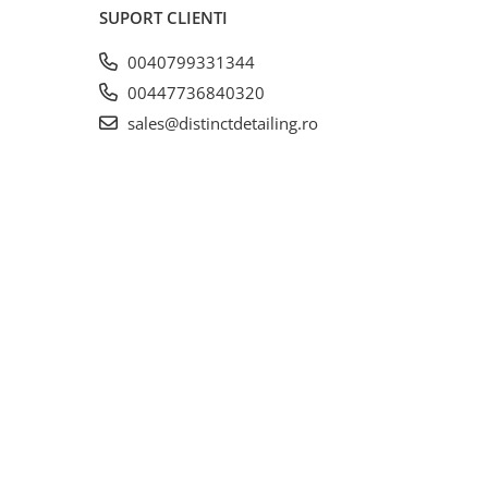
SUPORT CLIENTI
0040799331344
00447736840320
sales@distinctdetailing.ro