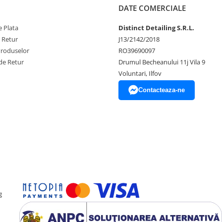
DATE COMERCIALE
 Plata
Distinct Detailing S.R.L.
e Retur
J13/2142/2018
Produselor
RO39690097
de Retur
Drumul Becheanului 11j Vila 9
Voluntari, Ilfov
Contacteaza-ne
g