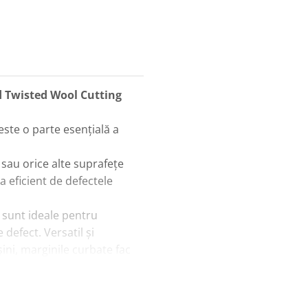
 Twisted Wool Cutting
este o parte esențială a
 sau orice alte suprafețe
a eficient de defectele
 sunt ideale pentru
 defect. Versatil și
ini, marginile curbate fac
lentă pentru orice
urbate.
 unei mașini cu un unghi,