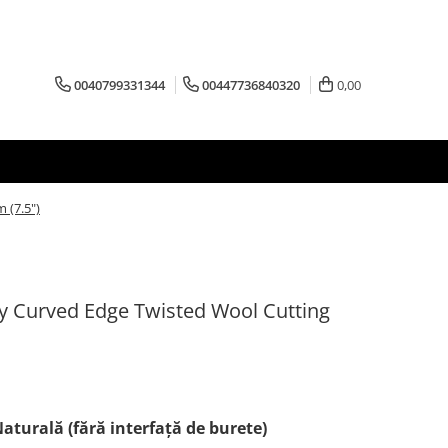
0040799331344
00447736840320
0,00
 (7.5")
ry Curved Edge Twisted Wool Cutting
aturală (fără interfaţă de burete)