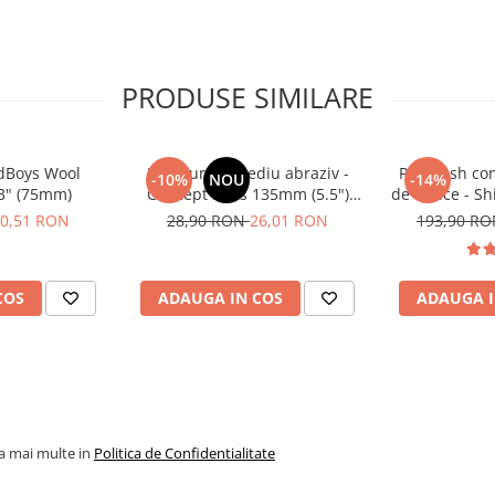
e o șlefuire de înaltă
lustruire din lână sunt
PRODUSE SIMILARE
ea inițială va produce o
a inițială cantitatea de
ute oferă o tăiere agresivă
adBoys Wool
Pad burete mediu abraziv -
Pre-wash con
-10%
NOU
-14%
 3" (75mm)
Concept Pads 135mm (5.5")
de citrice - S
Yellow Polishing Pad
Infuse
0,51 RON
28,90 RON
26,01 RON
193,90 R
COS
ADAUGA IN COS
ADAUGA I
la mai multe in
Politica de Confidentialitate