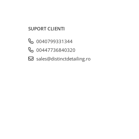
SUPORT CLIENTI
0040799331344
00447736840320
sales@distinctdetailing.ro