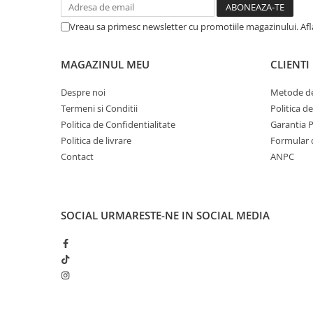
Pensule şi Perii
Vreau sa primesc newsletter cu promotiile magazinului. Af
Mănuşi Nitril / Diverse
Kit-uri Detailing
MAGAZINUL MEU
CLIENTI
Seria PRO (5L & 25L)
Despre noi
Metode de
Exterior
Termeni si Conditii
Politica d
Interior
Politica de Confidentialitate
Garantia 
Politica de livrare
Formular 
Jante şi Anvelope
Contact
ANPC
Compartiment Motor
Paint Protection Film (PPF)
Oferte Speciale
SOCIAL
URMARESTE-NE IN SOCIAL MEDIA
Detailing Outlet
Distinct Lifestyle
Acreditări & Training