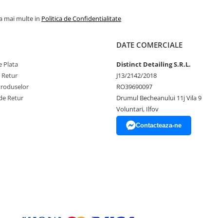
la mai multe in
Politica de Confidentialitate
DATE COMERCIALE
 Plata
Distinct Detailing S.R.L.
e Retur
J13/2142/2018
Produselor
RO39690097
de Retur
Drumul Becheanului 11j Vila 9
Voluntari, Ilfov
Contacteaza-ne