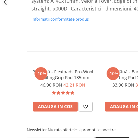
system: Ã˜40x10mm. Velor all over. Edge of th
Plastice
straight._x000D_ Caracteristici:- dimensiuni
Piele
Informatii conformitate produs
Tratamente şi Întreţinere
Textile
Plastice
Piele
Odorizante
Accesorii
Pad lână - Flexipads Pro-Wool
Pad lână - B
-10%
-10%
Recondiţionare Piele
DetailingGrip Pad 135mm
Cutting Pad
Microfibre
46,90 RON
42,21 RON
33,90 RON
3
Mănuşi Spălare
Prosoape Uscare
ADAUGA IN COS
ADAUGA IN 
Lavete Microfibră
Aplicatoare Microfibră
Accesorii Detailing Auto
Newsletter
Nu rata ofertele si promotiile noastre
Pulverizatoare