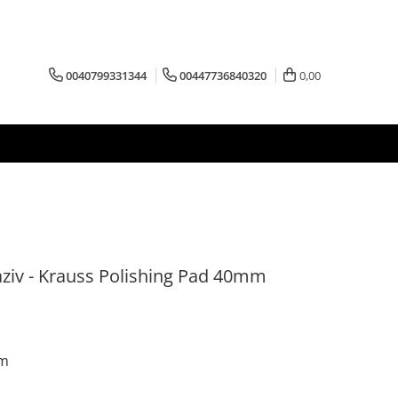
0040799331344
00447736840320
0,00
ziv - Krauss Polishing Pad 40mm
mm