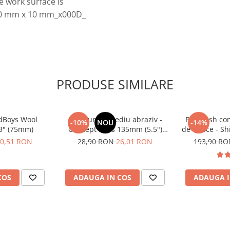
e work surface is
: 40 mm x 10 mm_x000D_
PRODUSE SIMILARE
adBoys Wool
Pad burete mediu abraziv -
Pre-wash con
-10%
NOU
-14%
 3" (75mm)
Concept Pads 135mm (5.5")
de citrice - S
Yellow Polishing Pad
Infuse
0,51 RON
28,90 RON
26,01 RON
193,90 R
COS
ADAUGA IN COS
ADAUGA I