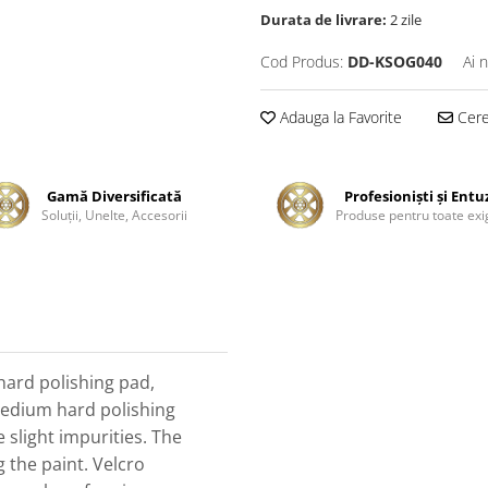
Durata de livrare:
2 zile
Cod Produs:
DD-KSOG040
Ai 
Adauga la Favorite
Cere 
Gamă Diversificată
Profesionişti şi Entu
Soluţii, Unelte, Accesorii
Produse pentru toate exi
ard polishing pad,
Medium hard polishing
 slight impurities. The
g the paint. Velcro