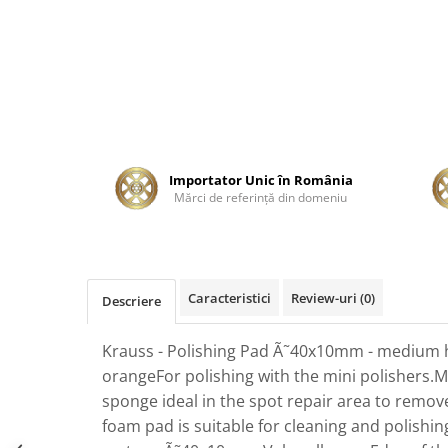
Tratament Plastice
Corecţie
Maşini de Polishat
Paste Polish
Paste Polish Gama Marină
Pad-uri Polish
Importator Unic în România
Mărci de referinţă din domeniu
Degresanţi
Protecţie
Pregătire Suprafeţe
Protecţii Ceramice
Caracteristici
Review-uri
(0)
Descriere
Sealant şi Quick Detailer
Krauss - Polishing Pad Ã˜40x10mm - medium h
Ceară Auto
orangeFor polishing with the mini polishers.
Interior
sponge ideal in the spot repair area to remove
Curăţare
foam pad is suitable for cleaning and polishin
Textile