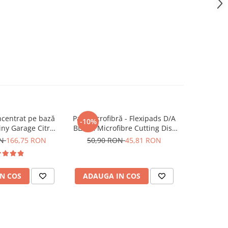
centrat pe bază
Pad microfibră - Flexipads D/A
Pad bure
-10%
hiny Garage Citrus
BLACK Microfibre Cutting Disc
Monkey L
d TFR (5L)
5" (125mm)
(5") M
ON
166,75 RON
50,90 RON
45,81 RON
N COS
ADAUGA IN COS
ADAUG