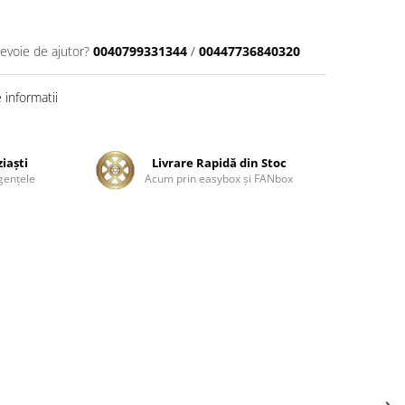
nevoie de ajutor?
0040799331344
/
00447736840320
informatii
ziaşti
Livrare Rapidă din Stoc
genţele
Acum prin easybox şi FANbox