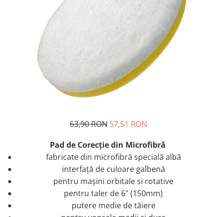
Tratament Plastice
Corecţie
Maşini de Polishat
Paste Polish
Paste Polish Gama Marină
Pad-uri Polish
Degresanţi
Protecţie
63,90 RON
57,51 RON
Pregătire Suprafeţe
Protecţii Ceramice
Pad de Corecţie din Microfibră
Sealant şi Quick Detailer
fabricate din microfibră specială albă
interfață de culoare galbenă
Ceară Auto
pentru maşini orbitale si rotative
Interior
pentru taler de 6" (150mm)
Curăţare
putere medie de tăiere
Textile