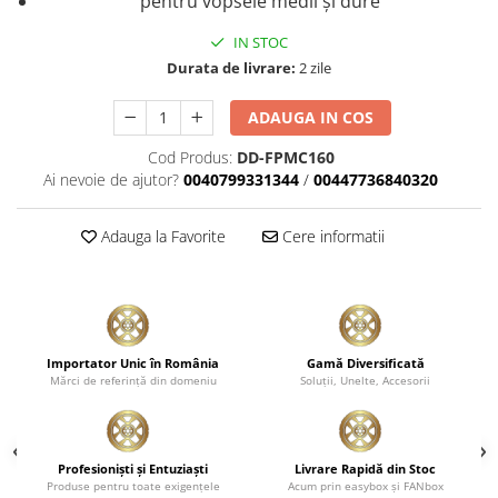
pentru vopsele medii și dure
Plastice
IN STOC
Piele
Durata de livrare:
2 zile
Tratamente şi Întreţinere
Textile
ADAUGA IN COS
Plastice
Cod Produs:
DD-FPMC160
Piele
Ai nevoie de ajutor?
0040799331344
/
00447736840320
Odorizante
Accesorii
Adauga la Favorite
Cere informatii
Recondiţionare Piele
Microfibre
Mănuşi Spălare
Prosoape Uscare
Importator Unic în România
Gamă Diversificată
Mărci de referinţă din domeniu
Soluţii, Unelte, Accesorii
Lavete Microfibră
Aplicatoare Microfibră
Accesorii Detailing Auto
Profesionişti şi Entuziaşti
Livrare Rapidă din Stoc
Produse pentru toate exigenţele
Acum prin easybox şi FANbox
Pulverizatoare