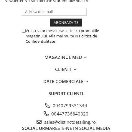
Newsletter
Nu rata ofertele si promotiile noastre
Interfată: spumă portocalie
Max RPM:4800
Max OPM:4500
Greutate:28,3 grame
Vreau sa primesc newsletter cu promotiile
magazinului. Afla mai multe in
Politica de
Confidentialitate
MAGAZINUL MEU
CLIENTI
DATE COMERCIALE
SUPORT CLIENTI
0040799331344
00447736840320
sales@distinctdetailing.ro
SOCIAL
URMARESTE-NE IN SOCIAL MEDIA