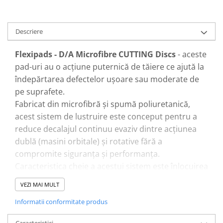
Pensule şi Perii
Mănuşi Nitril / Diverse
Descriere
Kit-uri Detailing
Flexipads - D/A Microfibre CUTTING Discs
- aceste
Seria PRO (5L & 25L)
pad-uri au o acțiune puternică de tăiere ce ajută la
Exterior
îndepărtarea defectelor ușoare sau moderate de
Interior
pe suprafete.
Jante şi Anvelope
Fabricat din microfibră și spumă poliuretanică,
acest sistem de lustruire este conceput pentru a
Compartiment Motor
reduce decalajul continuu evaziv dintre acțiunea
Paint Protection Film (PPF)
dublă (masini orbitale) și rotative fără a
Oferte Speciale
compromite siguranța și performanța.
Detailing Outlet
Caracteristica cheie a acestui sistem este înlocuirea
Distinct Lifestyle
suprafeței tradiționale de spumă/burete cu o
Acreditări & Training
VEZI MAI MULT
microfibră mai eficientă.
Informatii conformitate produs
Vă sugerăm să selectați întotdeauna produsul cel
Caracteristici