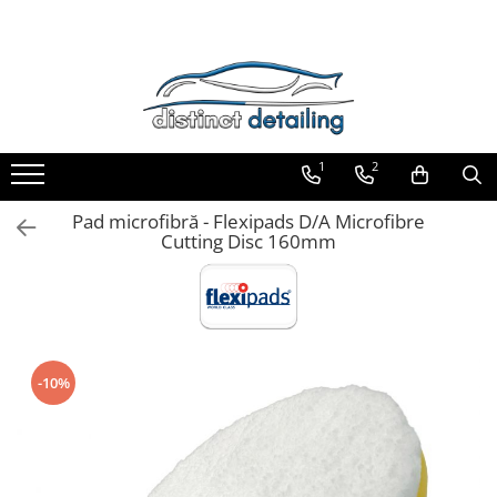
Toate Produsele
Aparate şi Unelte
Unelte Tornador®
1
2
Piese de Schimb Tornador®
Maşini de Polishat
Pad microfibră - Flexipads D/A Microfibre
Cutting Disc 160mm
Talere şi Piese de Schimb
Lămpi Inspecţie şi Lucru
Exterior
Pre-Spălare şi Spălare
Decontaminare
-10%
Jante şi Anvelope
Compartiment Motor
Sticlă / Geamuri