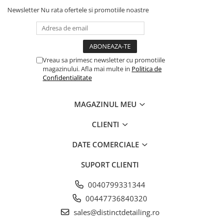
Interfată:12mm
Newsletter
Nu rata ofertele si promotiile noastre
Interfată: spumă portocalie
Max RPM:4800
Max OPM:4500
Greutate:12,8 grame
Vreau sa primesc newsletter cu promotiile
magazinului. Afla mai multe in
Politica de
Confidentialitate
MAGAZINUL MEU
CLIENTI
DATE COMERCIALE
SUPORT CLIENTI
0040799331344
00447736840320
sales@distinctdetailing.ro