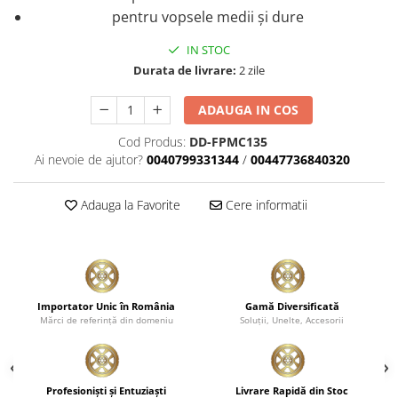
pentru vopsele medii și dure
IN STOC
Durata de livrare:
2 zile
ADAUGA IN COS
Cod Produs:
DD-FPMC135
Ai nevoie de ajutor?
0040799331344
/
00447736840320
Adauga la Favorite
Cere informatii
Importator Unic în România
Gamă Diversificată
Mărci de referinţă din domeniu
Soluţii, Unelte, Accesorii
Profesionişti şi Entuziaşti
Livrare Rapidă din Stoc