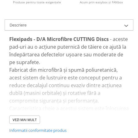
Produse pentru toate exigenţele
Acum prin easybox şi FANbox
Descriere
Flexipads - D/A Microfibre CUTTING Discs
- aceste
pad-uri au o acțiune puternică de tăiere ce ajută la
îndepărtarea defectelor ușoare sau moderate de
pe suprafete.
Fabricat din microfibră și spumă poliuretanică,
acest sistem de lustruire este conceput pentru a
reduce decalajul continuu evaziv dintre acțiunea
dublă (masini orbitale) și rotative fără a
compromite siguranța și performanța.
Caracteristica cheie a acestui sistem este înlocuirea
suprafeței tradiționale de spumă/burete cu o
VEZI MAI MULT
microfibră mai eficientă.
Informatii conformitate produs