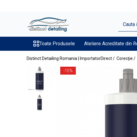
Toate Produsele
Aparate şi Unelte
Unelte Tornador®
Toate Produsele
Ateliere Acreditate din 
Piese de Schimb Tornador®
Distinct Detailing Romania | ImportatorDirect /
Corecţie /
Maşini de Polishat
-15%
Talere şi Piese de Schimb
Lămpi Inspecţie şi Lucru
Exterior
Pre-Spălare şi Spălare
Decontaminare
Jante şi Anvelope
Compartiment Motor