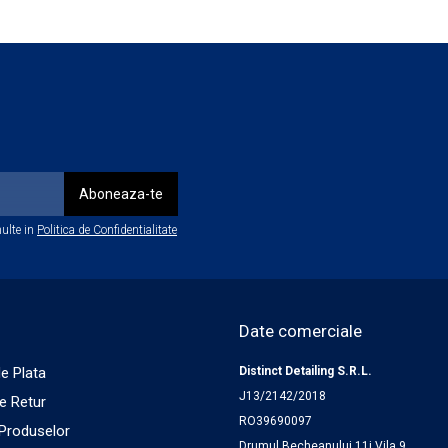
ulte in
Politica de Confidentialitate
Date comerciale
e Plata
Distinct Detailing S.R.L.
J13/2142/2018
de Retur
RO39690097
 Produselor
Drumul Becheanului 11j Vila 9