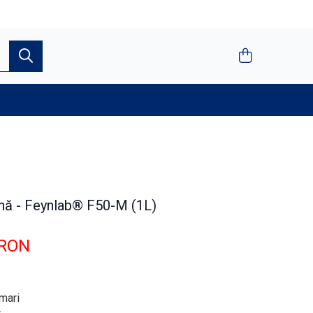
nă - Feynlab® F50-M (1L)
 RON
 mari