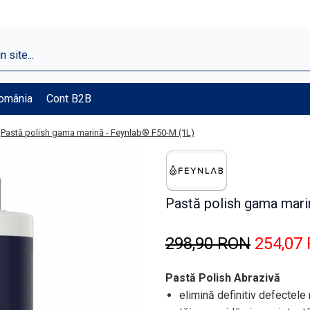
România
Cont B2B
Pastă polish gama marină - Feynlab® F50-M (1L)
Pastă polish gama mari
298,90 RON
254,07
Pastă Polish Abrazivă
elimină definitiv defectele