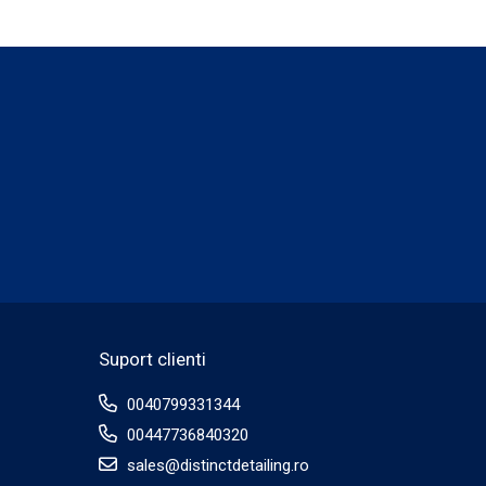
Suport clienti
0040799331344
00447736840320
sales@distinctdetailing.ro