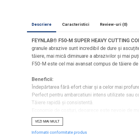
Curăţare
Textile
Plastice
Descriere
Caracteristici
Review-uri
(0)
Piele
Tratamente şi Întreţinere
FEYNLAB® F50-M SUPER HEAVY CUTTING C
Textile
granule abrazive sunt incredibil de dure și ascuț
Plastice
tăiere, mai mică diminuare a abrazivilor și mai puți
Piele
F50-M este cel mai avansat compus de tăiere de p
Odorizante
Beneficii:
Accesorii
Îndepărtarea fără efort chiar și a celor mai profun
Recondiţionare Piele
Perfect pentru ambarcatiuni intens utilizate sau o
Microfibre
Tăiere rapidă și consistentă.
Mănuşi Spălare
Economie de costuri, deoarece este nevoie de mai
Prosoape Uscare
Ușor de folosit.
VEZI MAI MULT
Lavete Microfibră
Informatii conformitate produs
Aplicatoare Microfibră