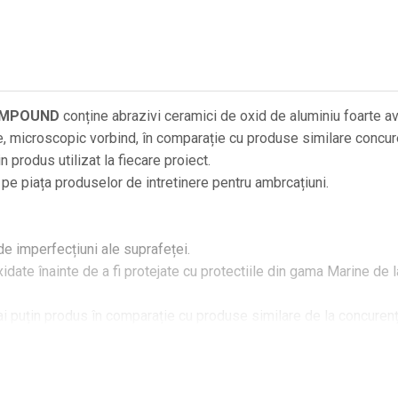
OMPOUND
conține abrazivi ceramici de oxid de aluminiu foarte av
ite, microscopic vorbind, în comparație cu produse similare conc
n produs utilizat la fiecare proiect.
e piața produselor de intretinere pentru ambrcațiuni.
de imperfecțiuni ale suprafeței.
xidate înainte de a fi protejate cu protectiile din gama Marine d
 puțin produs în comparație cu produse similare de la concurenț