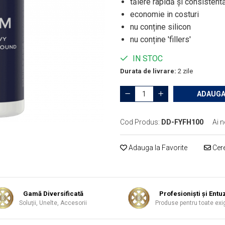
tăiere rapidă și consistent
economie in costuri
nu conține silicon
nu conține 'fillers'
IN STOC
Durata de livrare:
2 zile
ADAUGA
Cod Produs:
DD-FYFH100
Ai n
Adauga la Favorite
Cere
Gamă Diversificată
Profesionişti şi Entuz
Soluţii, Unelte, Accesorii
Produse pentru toate exi