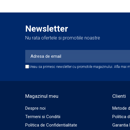
Accesorii Detailing Auto
Pulverizatoare
Pensule şi Perii
Newsletter
Mănuşi Nitril / Diverse
Nu rata ofertele si promotiile noastre
Kit-uri Detailing
Seria PRO (5L & 25L)
Exterior
Vreau sa primesc newsletter cu promotiile magazinului. Afla mai m
Interior
Jante şi Anvelope
Compartiment Motor
Magazinul meu
Clienti
Paint Protection Film (PPF)
Oferte Speciale
Despre noi
Metode d
Detailing Outlet
Termeni si Conditii
Politica 
Distinct Lifestyle
Politica de Confidentialitate
Garantia
Acreditări & Training