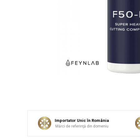
Sticlă / Geamuri
Tratament Plastice
Corecţie
Maşini de Polishat
Paste Polish
Paste Polish Gama Marină
Pad-uri Polish
Degresanţi
Protecţie
Pregătire Suprafeţe
Protecţii Ceramice
Sealant şi Quick Detailer
Importator Unic în România
Ceară Auto
Mărci de referinţă din domeniu
Interior