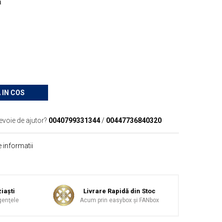
ă
 IN COS
evoie de ajutor?
0040799331344
/
00447736840320
 informatii
iaşti
Livrare Rapidă din Stoc
genţele
Acum prin easybox şi FANbox