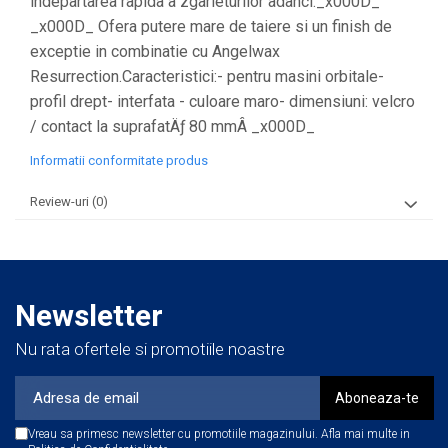
indepartarea rapida a zgarieturilor adanci._x000D_
_x000D_ Ofera putere mare de taiere si un finish de
exceptie in combinatie cu Angelwax
Resurrection.Caracteristici:- pentru masini orbitale-
profil drept- interfata - culoare maro- dimensiuni: velcro
/ contact la suprafatÄƒ 80 mmÂ _x000D_
Informatii conformitate produs
Review-uri
(0)
Newsletter
Nu rata ofertele si promotiile noastre
Vreau sa primesc newsletter cu promotiile magazinului. Afla mai multe in