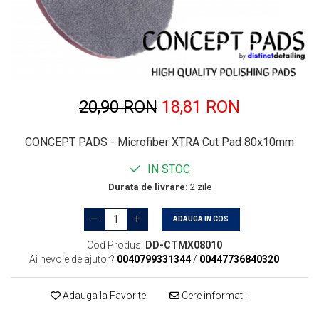
20,90 RON
18,81 RON
CONCEPT PADS - Microfiber XTRA Cut Pad 80x10mm
IN STOC
Durata de livrare:
2 zile
ADAUGA IN COS
Cod Produs:
DD-CTMX08010
Ai nevoie de ajutor?
0040799331344
/
00447736840320
Adauga la Favorite
Cere informatii