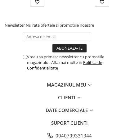
- burete şi velcro de calitate
- dimensiuni: velcro 155mm / contact la suprafață
165mm
Newsletter
Nu rata ofertele si promotiile noastre
- grosime 25mm
Vreau sa primesc newsletter cu promotiile
magazinului. Afla mai multe in
Politica de
Confidentialitate
MAGAZINUL MEU
CLIENTI
DATE COMERCIALE
SUPORT CLIENTI
0040799331344