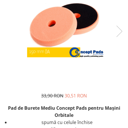
Tratament Plastice
Corecţie
Maşini de Polishat
Paste Polish
Paste Polish Gama Marină
Pad-uri Polish
Degresanţi
Protecţie
Pregătire Suprafeţe
Protecţii Ceramice
Sealant şi Quick Detailer
33,90 RON
30,51 RON
Ceară Auto
Pad de Burete Mediu Concept Pads pentru Maşini
Interior
Orbitale
Curăţare
spumă cu celule închise
Textile