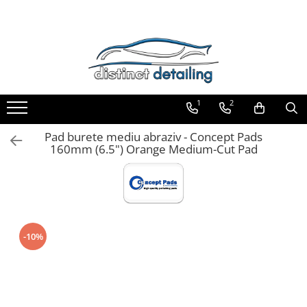
Toate Produsele
Aparate şi Unelte
Unelte Tornador®
1
2
Piese de Schimb Tornador®
Maşini de Polishat
Pad burete mediu abraziv - Concept Pads
160mm (6.5") Orange Medium-Cut Pad
Talere şi Piese de Schimb
Lămpi Inspecţie şi Lucru
Exterior
Pre-Spălare şi Spălare
Decontaminare
-10%
Jante şi Anvelope
Compartiment Motor
Sticlă / Geamuri