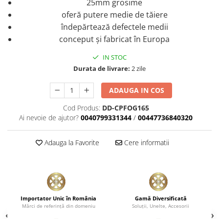
25mm grosime
Plastice
oferă putere medie de tăiere
Piele
îndepărtează defectele medii
Tratamente şi Întreţinere
conceput şi fabricat în Europa
Textile
IN STOC
Plastice
Durata de livrare:
2 zile
Piele
Odorizante
ADAUGA IN COS
Accesorii
Cod Produs:
DD-CPFOG165
Ai nevoie de ajutor?
0040799331344
/
00447736840320
Recondiţionare Piele
Microfibre
Adauga la Favorite
Cere informatii
Mănuşi Spălare
Prosoape Uscare
Lavete Microfibră
Aplicatoare Microfibră
Importator Unic în România
Gamă Diversificată
Accesorii Detailing Auto
Mărci de referinţă din domeniu
Soluţii, Unelte, Accesorii
Pulverizatoare