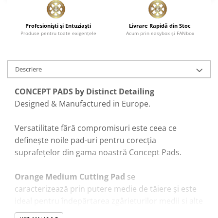
Pensule şi Perii
Profesionişti şi Entuziaşti
Livrare Rapidă din Stoc
Mănuşi Nitril / Diverse
Produse pentru toate exigenţele
Acum prin easybox şi FANbox
Kit-uri Detailing
Seria PRO (5L & 25L)
Exterior
Descriere
Interior
CONCEPT PADS by Distinct Detailing
Jante şi Anvelope
Designed & Manufactured in Europe.
Compartiment Motor
Versatilitate fără compromisuri este ceea ce
Paint Protection Film (PPF)
definește noile pad-uri pentru corecția
Oferte Speciale
suprafețelor din gama noastră Concept Pads.
Detailing Outlet
Distinct Lifestyle
Orange Medium Cutting Pad
se
Acreditări & Training
caracterizează prin putere medie de tăiere și este
ideal pentru îndepărtarea zgârieturilor medii si alte
imperfecțiuni de pe suprafețe.